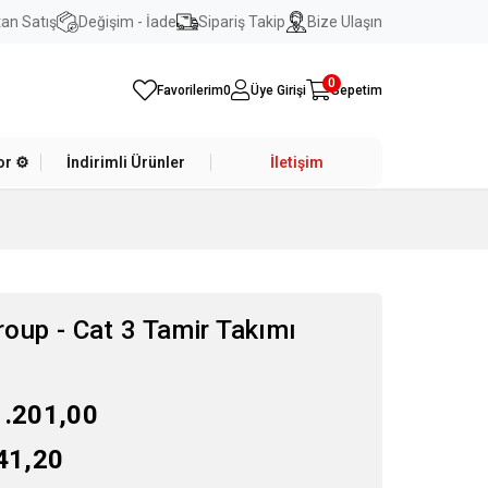
an Satış
Değişim - İade
Sipariş Takip
Bize Ulaşın
0
Favorilerim
0
Üye Girişi
Sepetim
r ⚙️
İndirimli Ürünler
İletişim
oup - Cat 3 Tamir Takımı
1.201,00
41,20