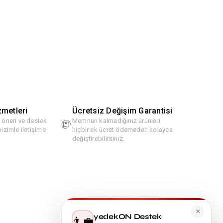
zmetleri
Ücretsiz Değişim Garantisi
, öneri ve destek
Memnun kalmadığınız ürünleri
bizimle iletişime
hiçbir ek ücret ödemeden kolayca
değiştirebilirsiniz.
×
yedekON Destek
👨‍💼