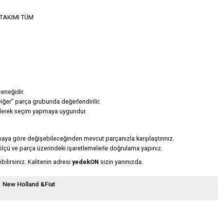
 TAKIMI TÜM
çeneğidir.
er” parça grubunda değerlendirilir.
dilerek seçim yapmaya uygundur.
maya göre değişebileceğinden mevcut parçanızla karşılaştırınız.
ölçü ve parça üzerindeki işaretlemelerle doğrulama yapınız.
ilirsiniz. Kalitenin adresi
yedekON
sizin yanınızda.
New Holland &Fiat