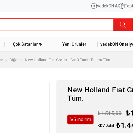
yedekON AI
Topt
Çok Satanlar ✨
Yeni Ürünler
yedekON Öneriyo
ar
Diğer
New Holland Fıat Group - Cat 3 Tamir Takımı Tüm.
New Holland Fıat Gr
Tüm.
₺
₺1.515,00
%
5
i̇ndirim
₺1.4
KDV Dahil