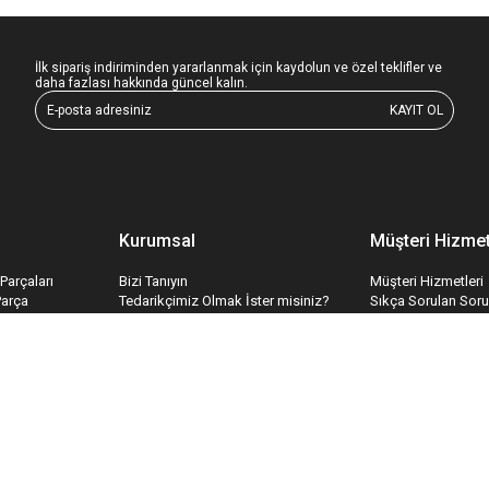
İlk sipariş indiriminden yararlanmak için kaydolun ve özel teklifler ve
daha fazlası hakkında güncel kalın.
KAYIT OL
Kurumsal
Müşteri Hizmet
Parçaları
Bizi Tanıyın
Müşteri Hizmetleri
Parça
Tedarikçimiz Olmak İster misiniz?
Sıkça Sorulan Soru
edek Parçaları
Toptan Satış
Bize Ulaşın
ri
İş Konseptimiz
İletişim Formu
temleri
Hakkımızda
Havale Bildirim Fo
İnsan Kaynakları
Tedarik Kabul For
Kariyer
Mesafeli Satış Sözleşmesi
Gizlilik & Güvenlik
Teslimat ve İade
Garanti Koşulları