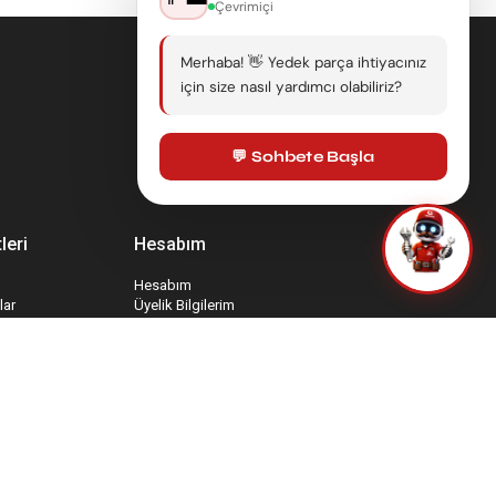
Çevrimiçi
Merhaba! 👋 Yedek parça ihtiyacınız
için size nasıl yardımcı olabiliriz?
💬 Sohbete Başla
leri
Hesabım
Hesabım
lar
Üyelik Bilgilerim
Sepetim
İade Taleplerim
rmu
Favori Ürünlerim
mu
Sipariş Takip