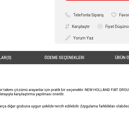
Telefonla Sipariş
Favor
Karşılaştır
Fiyat Düşünc
Yorum Yaz
LAR
(0)
ÖDEME SEÇENEKLERI
ÜRÜN Ö
ir takımı çözümü arayanlar için pratik bir seçenektir. NEW HOLLAND FIAT GROUP
tayıyla karşılaştırma yapılması önerilir.
iğer grubuna uygun şekilde tercih edilebilir. (Uygulama farklılıkları olabilece