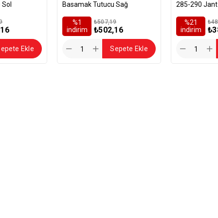
 Sol
Basamak Tutucu Sağ
285-290 Jant 
9
%1
₺507,19
%21
₺48
,16
₺502,16
₺3
i̇ndirim
i̇ndirim
epete Ekle
Sepete Ekle