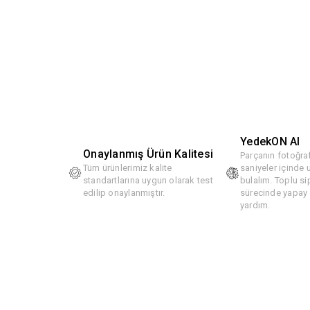
YedekON AI
Onaylanmış Ürün Kalitesi
Parçanın fotoğraf
Tüm ürünlerimiz kalite
saniyeler içinde
standartlarına uygun olarak test
bulalım. Toplu si
edilip onaylanmıştır.
sürecinde yapay z
yardım.