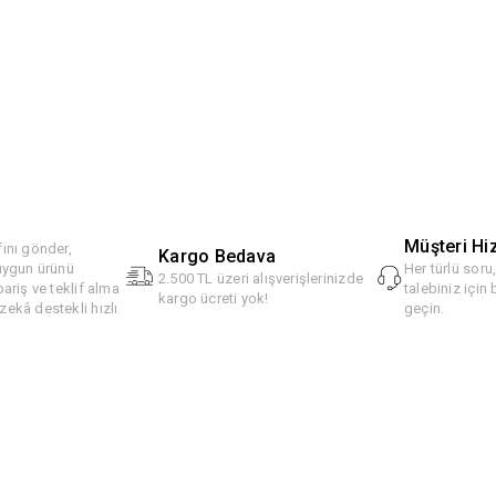
Müşteri Hi
ını gönder,
Kargo Bedava
 uygun ürünü
Her türlü soru
2.500 TL üzeri alışverişlerinizde
pariş ve teklif alma
talebiniz için 
kargo ücreti yok!
ekâ destekli hızlı
geçin.