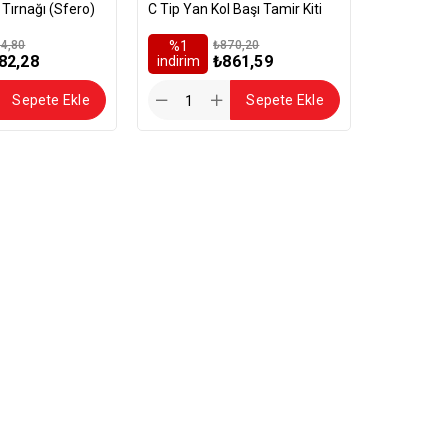
Tırnağı (Sfero)
C Tip Yan Kol Başı Tamir Kiti
4,80
%1
₺870,20
82,28
₺861,59
i̇ndirim
Sepete Ekle
Sepete Ekle