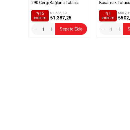
290 Gergi Bağlantı Tablası
Basamak Tutucu
%15
₺1.636,20
%1
₺507,1
₺1.387,25
₺502
i̇ndirim
i̇ndirim
Sepete Ekle
S