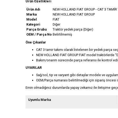
Ürün Özellikleri
Ürün Adı
NEW HOLLAND FIAT GROUP - CAT 3 TAMİR
Marka
NEW HOLLAND FIAT GROUP
Model
FIAT
Kategori
Diğer
Parça Grubu
Traktör yedek parça (Diğer)
OEM / Parça No
Belirtilmemiş
Öne Çıkanlar
CAT 3 tamir takımı olarak listelenen bir yedek parça se
NEW HOLLAND FIAT GROUP FIAT model traktörlerde “Diğ
Bakım/onarım sürecinde parça referansı ile kontrol e
UYARILAR
Sağ/sol, tip ve varyant gibi detaylar modele ve uygula
OEM/Parça numarası belirtilmediği için sipariş öncesi 
Emin olmadığınız durumlarda yapay zekamız ile iletişime geçeb
Uyumlu Marka