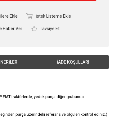
ilere Ekle
İstek Listeme Ekle
e Haber Ver
Tavsiye Et
NERILERI
İADE KOŞULLARI
 FIAT traktörlerde, yedek parça diğer grubunda
ğinden parça üzerindeki referans ve ölçüleri kontrol ediniz.)