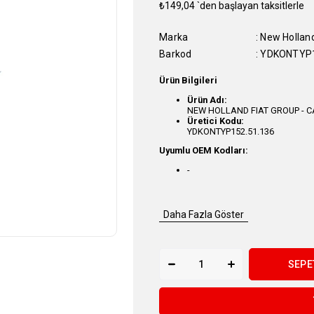
₺149,04
`den başlayan taksitlerle
Marka
:
New Holland
Barkod
:
YDKONTYP1
Ürün Bilgileri
Ürün Adı:
NEW HOLLAND FIAT GROUP - CA
Üretici Kodu:
YDKONTYP152.51.136
Uyumlu OEM Kodları:
-
Daha Fazla Göster