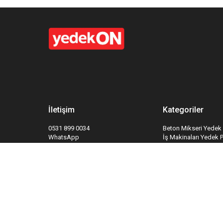
İletişim
Kategoriler
0531 899 0034
Beton Mikseri Yedek 
WhatsApp
İş Makinaları Yedek 
info@yedekon.com
Hidrolik Sistemleri Y
Kapı ve Kapı Sistemle
Yangın Söndürme Sis
Takipte Kal