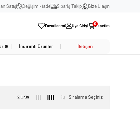
an Satış
Değişim - İade
Sipariş Takip
Bize Ulaşın
0
Favorilerim
0
Üye Girişi
Sepetim
r ⚙️
İndirimli Ürünler
İletişim
2 Ürün