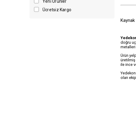
Yeni Ürünler
Ücretsiz Kargo
Kaynak K
Yedeko
doğru uçl
metalleri
Ürün yelp
üretilmiş
ile ince 
Yedekon.c
olan ekip