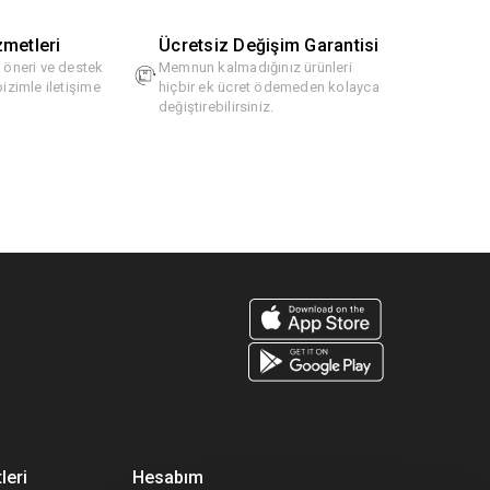
zmetleri
Ücretsiz Değişim Garantisi
, öneri ve destek
Memnun kalmadığınız ürünleri
bizimle iletişime
hiçbir ek ücret ödemeden kolayca
değiştirebilirsiniz.
leri
Hesabım