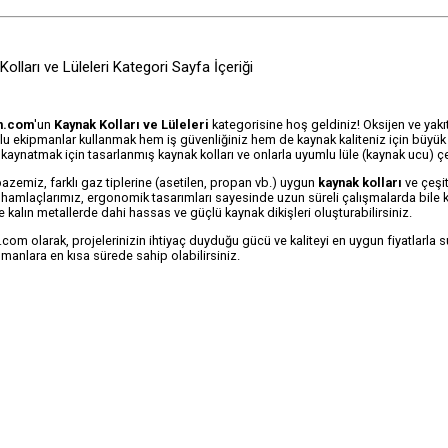
olları ve Lüleleri Kategori Sayfa İçeriği
n.com
'un
Kaynak Kolları ve Lüleleri
kategorisine hoş geldiniz! Oksijen ve yakıt 
u ekipmanlar kullanmak hem iş güvenliğiniz hem de kaynak kaliteniz için büyük ön
 kaynatmak için tasarlanmış kaynak kolları ve onlarla uyumlu lüle (kaynak ucu) çeşi
azemiz, farklı gaz tiplerine (asetilen, propan vb.) uygun
kaynak kolları
ve çeşit
 hamlaçlarımız, ergonomik tasarımları sayesinde uzun süreli çalışmalarda bile ko
ve kalın metallerde dahi hassas ve güçlü kaynak dikişleri oluşturabilirsiniz.
om olarak, projelerinizin ihtiyaç duyduğu gücü ve kaliteyi en uygun fiyatlarla s
manlara en kısa sürede sahip olabilirsiniz.