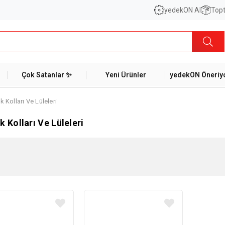
yedekON AI
Topt
Çok Satanlar ✨
Yeni Ürünler
yedekON Öneriyo
 Kolları Ve Lüleleri
 Kolları Ve Lüleleri