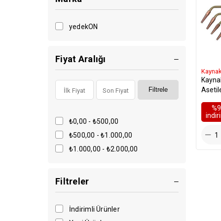
yedekON
Fiyat Aralığı
Kaynak 
Kaynak
Asetil
Filtrele
%9
i̇ndi
₺0,00 - ₺500,00
₺500,00 - ₺1.000,00
₺1.000,00 - ₺2.000,00
Filtreler
İndirimli Ürünler