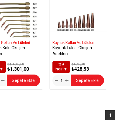
Kolları Ve Lüleleri
Kaynak Kolları Ve Lüleleri
 Kolu Oksijen -
Kaynak Lülesi Oksijen -
en
Asetilen
₺1.431,10
%9
₺471,38
₺1.301,00
₺428,53
rim
i̇ndirim
Sepete Ekle
Sepete Ekle
1