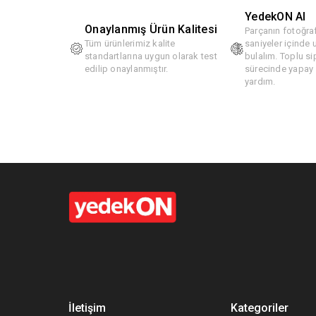
YedekON AI
Onaylanmış Ürün Kalitesi
Parçanın fotoğraf
Tüm ürünlerimiz kalite
saniyeler içinde
standartlarına uygun olarak test
bulalım. Toplu si
edilip onaylanmıştır.
sürecinde yapay z
yardım.
İletişim
Kategoriler