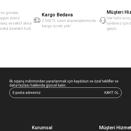
Müşteri Hi
ını gönder,
Kargo Bedava
 uygun ürünü
Her türlü soru
2.500 TL üzeri alışverişlerinizde
pariş ve teklif alma
talebiniz için 
kargo ücreti yok!
ekâ destekli hızlı
geçin.
İlk sipariş indiriminden yararlanmak için kaydolun ve özel teklifler ve
daha fazlası hakkında güncel kalın.
KAYIT OL
Kurumsal
Müşteri Hizmet