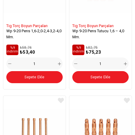
Tig Torç Boyun Parçaları
Tig Torç Boyun Parçaları
Wp 9-20 Pens 1,6-2,0-2,4-3,2-4,0
Wp 9-20 Pens Tutucu 1,6 – 4,0
Mm.
Mm.
₺58,74
₺82,75
%9
%9
₺53,40
₺75,23
i̇ndirim
i̇ndirim
Sepete Ekle
Sepete Ekle