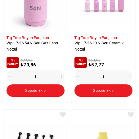
Tig Torç Boyun Parçaları
Tig Torç Boyun Parçaları
Wp 17-26 54 N Seri Gaz Lens
Wp 17-26 10 N Seri Seramik
Nozul
Nozul
₺77,95
₺63,55
%9
%9
₺70,86
₺57,77
i̇ndirim
i̇ndirim
Sepete Ekle
Sepete Ekle