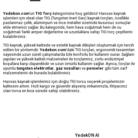
Yedekon.com
'un
TIG Torç
kategorisine hoş geldiniz! Hassas kaynak
işlemleri için ideal olan TIG (Tungsten Inert Gas) kaynak torçları, özellikle
paslanmaz çelik, alüminyum ve ince metaller üzerinde kusursuz sonuçlar
elde etmenizi sağlar. Bu kategoride, hem hava soğutmalı hem de su
soğutmalı farklı amper değerlerine ve uzunluklara sahip TIG torç çeşitlerini
bulabilirsiniz.
TIG kaynak, yüksek kalitede ve estetik kaynak dikişleri oluşturmak için tercih
edilen bir yöntemdir.
Yedekon.com
'daki TIG torçları, ergonomik tasarımları
sayesinde uzun süreli çalışmalarda bile konforlu bir kullanım sunar. Sağlam
yapıları ve yüksek kaliteli malzemeleri ile torçlarımız, zorlu endüstriyel
koşullara karşı dayanıklıdır ve uzun ömürlü kullanım sağlar. Ayrıca, torçlar ile
uyumlu
tungsten elektrotlar
,
gaz nozulları
ve
penseler
gibi tüm sarf
malzemelerini de burada bulabilirsiniz.
Hassas kaynak işlemleriniz için doğru TIG torcu seçerek projelerinizin
kalitesini artırın. Hızlı kargo ve güvenilir alışveriş imkanımızla, ihtiyacınız
olan torca en kısa sürede sahip olabilirsiniz.
YedekON AI