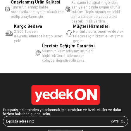
Onaylanmış Ürün Kalitesi
Parçanın fotoğrafını gönder,
Tüm ürünlerimiz kalite
saniyeler içinde uygun ürünü
standartlarına uygun olarak test
bulalım. Toplu sipariş ve teklif
edilip onaylanmıştır.
alma sürecinde yapay zekâ
destekli hızlı yardım.
Kargo Bedava
Müşteri Hizmetleri
2.500 TL üzeri
Her türlü soru, öneri ve destek
alışverişlerinizde kargo ücreti
talebiniz için bizimle iletişime
yok!
geçin.
Ücretsiz Değişim Garantisi
Memnun kalmadığınız ürünleri
hiçbir ek ücret ödemeden
kolayca değiştirebilirsiniz.
İlk sipariş indiriminden yararlanmak için kaydolun ve özel teklifler ve daha
fazlası hakkında güncel kalın.
KAYIT OL