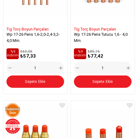
Tig Torç Boyun Parçaları
Tig Torç Boyun Parçaları
Wp 17-26 Pens 1,6-2,0-2,4-3,2-
Wp 17-26 Pens Tutucu 1,6 - 4,0
4,0 Mm.
Mm.
₺63,06
₺85,16
%9
%9
₺57,33
₺77,42
i̇ndirim
i̇ndirim
Sepete Ekle
Sepete Ekle