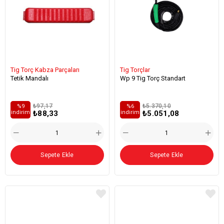
Tig Torç Kabza Parçaları
Tig Torçlar
Tetik Mandalı
Wp 9 Tig Torç Standart
₺97,17
₺5.370,10
%9
%6
₺88,33
₺5.051,08
i̇ndirim
i̇ndirim
Sepete Ekle
Sepete Ekle