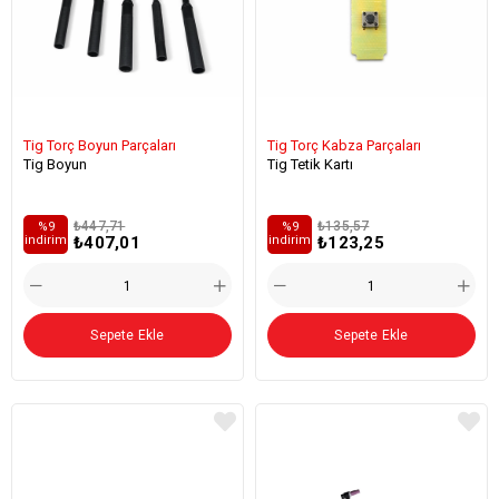
Tig Torç Boyun Parçaları
Tig Torç Kabza Parçaları
Tig Boyun
Tig Tetik Kartı
₺447,71
₺135,57
%9
%9
₺407,01
₺123,25
i̇ndirim
i̇ndirim
Sepete Ekle
Sepete Ekle