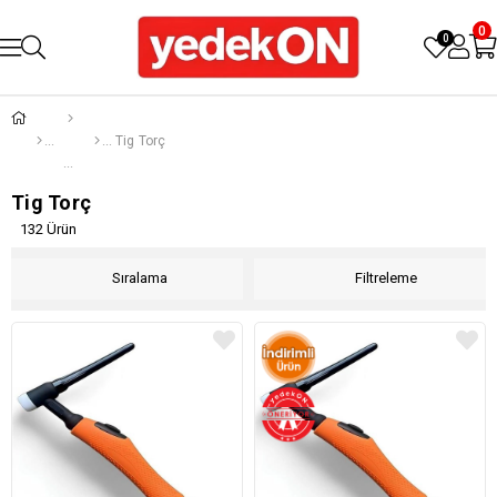
0
0
Tig Torç
Tig Torç
132 Ürün
Sıralama
Filtreleme