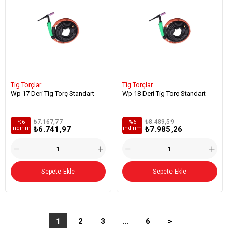
Tig Torçlar
Tig Torçlar
Wp 17 Deri Tig Torç Standart
Wp 18 Deri Tig Torç Standart
₺7.167,77
₺8.489,59
%6
%6
₺6.741,97
₺7.985,26
i̇ndirim
i̇ndirim
Sepete Ekle
Sepete Ekle
1
2
3
...
6
>