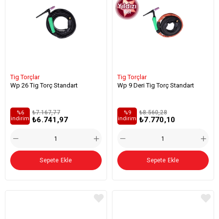
Tig Torçlar
Tig Torçlar
Wp 26 Tig Torç Standart
Wp 9 Deri Tig Torç Standart
₺7.167,77
₺8.560,28
%6
%9
₺6.741,97
₺7.770,10
i̇ndirim
i̇ndirim
Sepete Ekle
Sepete Ekle