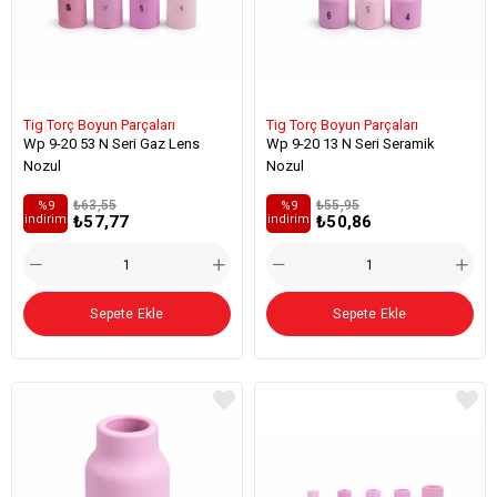
Tig Torç Boyun Parçaları
Tig Torç Boyun Parçaları
Wp 9-20 53 N Seri Gaz Lens
Wp 9-20 13 N Seri Seramik
Nozul
Nozul
₺63,55
₺55,95
%9
%9
₺57,77
₺50,86
i̇ndirim
i̇ndirim
Sepete Ekle
Sepete Ekle