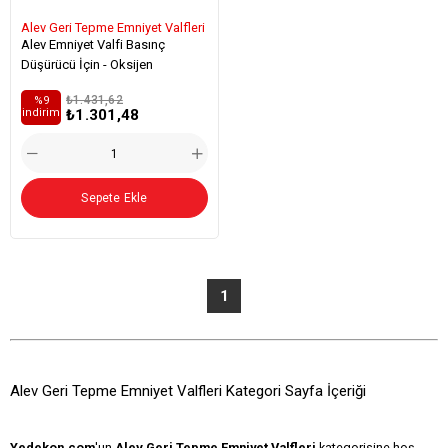
Alev Geri Tepme Emniyet Valfleri
Alev Emniyet Valfi Basınç
Düşürücü İçin - Oksijen
₺1.431,62
%9
₺1.301,48
i̇ndirim
Sepete Ekle
1
Alev Geri Tepme Emniyet Valfleri Kategori Sayfa İçeriği
Yedekon.com
'un
Alev Geri Tepme Emniyet Valfleri
kategorisine hoş