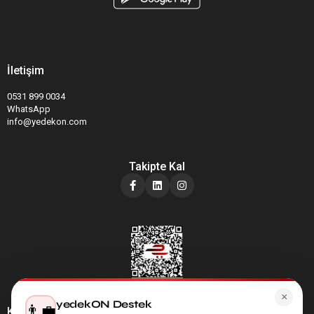
İletişim
0531 899 0034
WhatsApp
info@yedekon.com
Takipte Kal
×
yedekON Destek
👨‍💼
Kategoriler