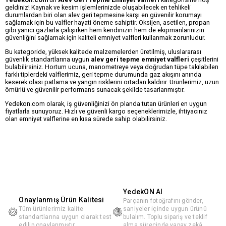
geldiniz! Kaynak ve kesim işlemlerinizde oluşabilecek en tehlikeli
durumlardan biri olan alev geri tepmesine karşı en güvenilir korumayı
sağlamak için bu valfler hayati öneme sahiptir. Oksijen, asetilen, propan
gibi yanıcı gazlarla çalışırken hem kendinizin hem de ekipmanlarınızın
güvenliğini sağlamak için kaliteli emniyet valfleri kullanmak zorunludur.
Bu kategoride, yüksek kalitede malzemelerden üretilmiş, uluslararası
güvenlik standartlarına uygun
alev geri tepme emniyet valfleri
çeşitlerini
bulabilirsiniz. Hortum ucuna, manometreye veya doğrudan tüpe takılabilen
farklı tiplerdeki valflerimiz, geri tepme durumunda gaz akışını anında
keserek olası patlama ve yangın risklerini ortadan kaldırır. Ürünlerimiz, uzun
ömürlü ve güvenilir performans sunacak şekilde tasarlanmıştır.
Yedekon.com olarak, iş güvenliğinizi ön planda tutan ürünleri en uygun
fiyatlarla sunuyoruz. Hızlı ve güvenli kargo seçeneklerimizle, ihtiyacınız
olan emniyet valflerine en kısa sürede sahip olabilirsiniz.
YedekON AI
Onaylanmış Ürün Kalitesi
Parçanın fotoğrafını gönder,
Tüm ürünlerimiz kalite
saniyeler içinde uygun ürünü
standartlarına uygun olarak test
bulalım. Toplu sipariş ve teklif
edilip onaylanmıştır.
alma sürecinde yapay zekâ