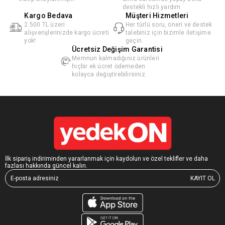
destekli hızlı yardım.
Kargo Bedava
Müşteri Hizmetleri
2.500 TL üzeri
Her türlü soru, öneri ve destek
alışverişlerinizde kargo ücreti
talebiniz için bizimle iletişime
yok!
geçin.
Ücretsiz Değişim Garantisi
Memnun kalmadığınız ürünleri
hiçbir ek ücret ödemeden
kolayca değiştirebilirsiniz.
İlk sipariş indiriminden yararlanmak için kaydolun ve özel teklifler ve daha
fazlası hakkında güncel kalın.
KAYIT OL