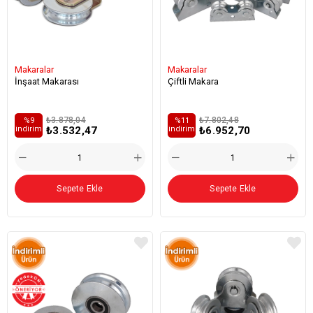
Makaralar
Makaralar
İnşaat Makarası
Çiftli Makara
₺3.878,04
₺7.802,48
%9
%11
₺3.532,47
₺6.952,70
i̇ndirim
i̇ndirim
Sepete Ekle
Sepete Ekle