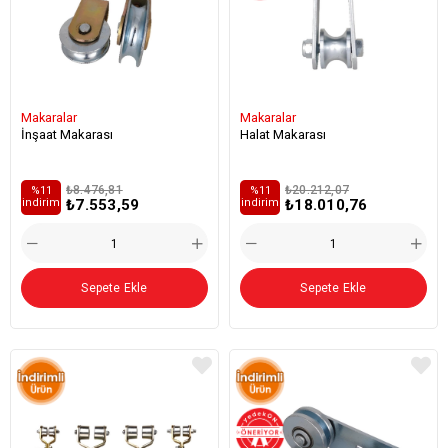
Makaralar
Makaralar
İnşaat Makarası
Halat Makarası
₺8.476,81
₺20.212,07
%11
%11
₺7.553,59
₺18.010,76
i̇ndirim
i̇ndirim
Sepete Ekle
Sepete Ekle