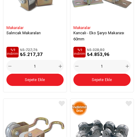
Makaralar
Makaralar
Salıncak Makaraları
Kancalı - Eko Şaryo Makarası
60mm
₺5.727,76
₺5.328,80
%9
%9
₺5.217,37
₺4.853,96
i̇ndirim
i̇ndirim
Sepete Ekle
Sepete Ekle