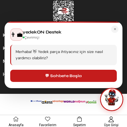
×
yedekON Destek
👨‍💼
Kategoriler
Çevrimiçi
Kurumsal
Merhaba! 👋 Yedek parça ihtiyacınız için size nasıl
yardımcı olabiliriz?
Müşteri Hizmetleri
Hesabım
💬 Sohbete Başla
Anasayfa
Favorilerim
Sepetim
Üye Girişi