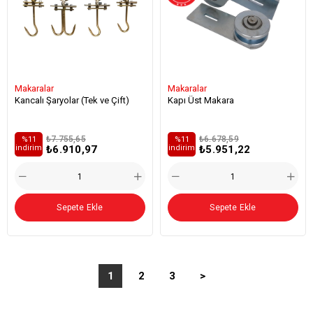
Makaralar
Makaralar
Kancalı Şaryolar (Tek ve Çift)
Kapı Üst Makara
₺7.755,65
₺6.678,59
%11
%11
₺6.910,97
₺5.951,22
i̇ndirim
i̇ndirim
Sepete Ekle
Sepete Ekle
1
2
3
>