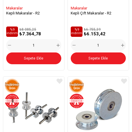
Makaralar
Makaralar
Kepli Makaralar - R2
Kepli Çift Makaralar - R2
₺8.085,25
₺6.755,39
%9
%9
₺7.364,78
₺6.153,42
i̇ndirim
i̇ndirim
Sepete Ekle
Sepete Ekle