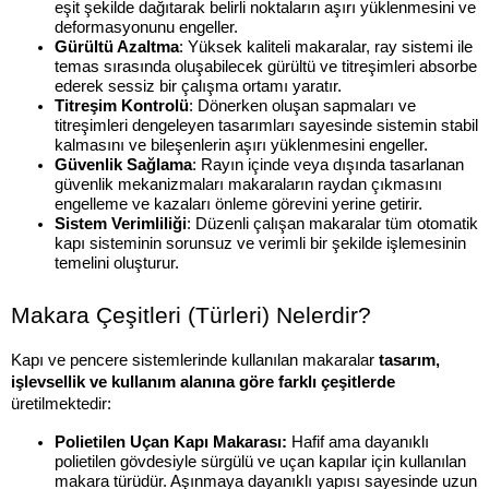
eşit şekilde dağıtarak belirli noktaların aşırı yüklenmesini ve 
deformasyonunu engeller.
Gürültü Azaltma
: Yüksek kaliteli makaralar, ray sistemi ile 
temas sırasında oluşabilecek gürültü ve titreşimleri absorbe 
ederek sessiz bir çalışma ortamı yaratır.
Titreşim Kontrolü
: Dönerken oluşan sapmaları ve 
titreşimleri dengeleyen tasarımları sayesinde sistemin stabil 
kalmasını ve bileşenlerin aşırı yüklenmesini engeller.
Güvenlik Sağlama
: Rayın içinde veya dışında tasarlanan 
güvenlik mekanizmaları makaraların raydan çıkmasını 
engelleme ve kazaları önleme görevini yerine getirir.
Sistem Verimliliği
: Düzenli çalışan makaralar tüm otomatik 
kapı sisteminin sorunsuz ve verimli bir şekilde işlemesinin 
temelini oluşturur.
Makara Çeşitleri (Türleri) Nelerdir?
Kapı ve pencere sistemlerinde kullanılan makaralar 
tasarım, 
işlevsellik ve kullanım alanına göre farklı çeşitlerde 
üretilmektedir:
Polietilen Uçan Kapı Makarası:
 Hafif ama dayanıklı 
polietilen gövdesiyle sürgülü ve uçan kapılar için kullanılan 
makara türüdür. Aşınmaya dayanıklı yapısı sayesinde uzun 