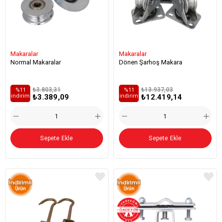
Makaralar
Makaralar
Normal Makaralar
Dönen Şarhoş Makara
₺3.803,31
₺13.937,03
%11
%11
₺3.389,09
₺12.419,14
i̇ndirim
i̇ndirim
Sepete Ekle
Sepete Ekle