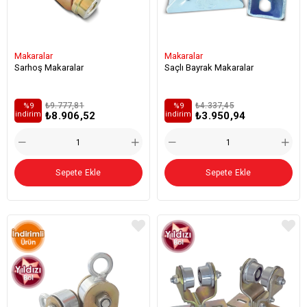
Makaralar
Makaralar
Sarhoş Makaralar
Saçlı Bayrak Makaralar
₺9.777,81
₺4.337,45
%9
%9
₺8.906,52
₺3.950,94
i̇ndirim
i̇ndirim
Sepete Ekle
Sepete Ekle