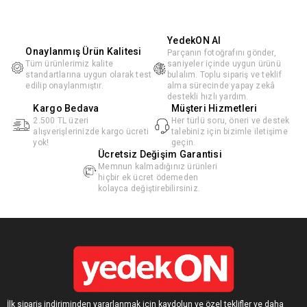
YedekON AI
Onaylanmış Ürün Kalitesi
Parçanın fotoğrafını gönder,
Tüm ürünlerimiz kalite
saniyeler içinde uygun ürünü
standartlarına uygun olarak test
bulalım. Toplu sipariş ve teklif
edilip onaylanmıştır.
alma sürecinde yapay zekâ
destekli hızlı yardım.
Kargo Bedava
Müşteri Hizmetleri
2.500 TL üzeri
Her türlü soru, öneri ve destek
alışverişlerinizde kargo ücreti
talebiniz için bizimle iletişime
yok!
geçin.
Ücretsiz Değişim Garantisi
Memnun kalmadığınız ürünleri
hiçbir ek ücret ödemeden
kolayca değiştirebilirsiniz.
İlk sipariş indiriminden yararlanmak için kaydolun ve özel teklifler ve daha