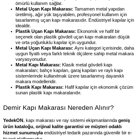
ömürlü kullanım sağlar.
Metal Uçan Kapı Makarası:
 Tamamen metal yapıdan 
üretilmiş, ağır yük taşıyabilen, profesyonel kullanım için 
tasarlanmış uçan kapı makarasıdır. Endüstriyel kapılar için 
idealdir.
Plastik Uçan Kapı Makarası:
 Ekonomik ve hafif bir 
seçenek olan plastik gövdeli uçan kapı makaraları düşük 
ve orta yoğunluklu kapılar için uygundur.
Metal Uçan Kapı Makarası: 
Aynı kategori içerisinde, daha 
uygun fiyatlı veya farklı teknik ölçülere sahip metal makara 
varyasyonudur.
Metal Kapı Makarası:
 Klasik metal gövdeli kapı 
makaraları; bahçe kapıları, garaj kapıları ve raylı kapı 
sistemlerinde kullanılmak üzere tasarlanmış dayanıklı 
makara modelleridir.
Plastik Kapı Makarası:
 Hafif kapılar için ekonomik çözüm 
sunan plastik kapı makaralarıdır.
Demir Kapı Makarası Nereden Alınır?
YedekON
, kapı makarası ve ray sistemi ekipmanlarında 
geniş 
ürün kataloğu, orijinal kalite garantisi ve müşteri odaklı 
hizmet sunumuyla
 endüstriyel tedarik pazarında güvenilir bir e-
ticaret platformudur.