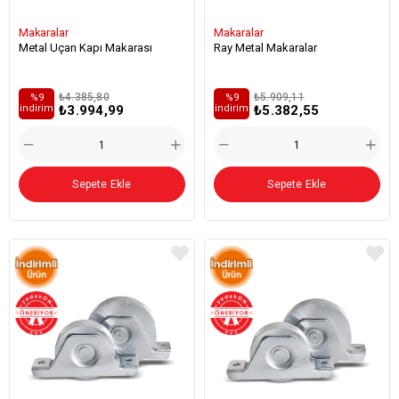
Makaralar
Makaralar
Metal Uçan Kapı Makarası
Ray Metal Makaralar
₺4.385,80
₺5.909,11
%9
%9
₺3.994,99
₺5.382,55
i̇ndirim
i̇ndirim
Sepete Ekle
Sepete Ekle