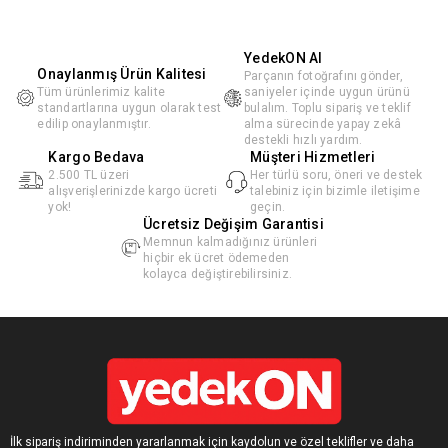
YedekON AI
Onaylanmış Ürün Kalitesi
Parçanın fotoğrafını gönder,
Tüm ürünlerimiz kalite
saniyeler içinde uygun ürünü
standartlarına uygun olarak test
bulalım. Toplu sipariş ve teklif
edilip onaylanmıştır.
alma sürecinde yapay zekâ
destekli hızlı yardım.
Kargo Bedava
Müşteri Hizmetleri
2.500 TL üzeri
Her türlü soru, öneri ve destek
alışverişlerinizde kargo ücreti
talebiniz için bizimle iletişime
yok!
geçin.
Ücretsiz Değişim Garantisi
Memnun kalmadığınız ürünleri
hiçbir ek ücret ödemeden
kolayca değiştirebilirsiniz.
İlk sipariş indiriminden yararlanmak için kaydolun ve özel teklifler ve daha