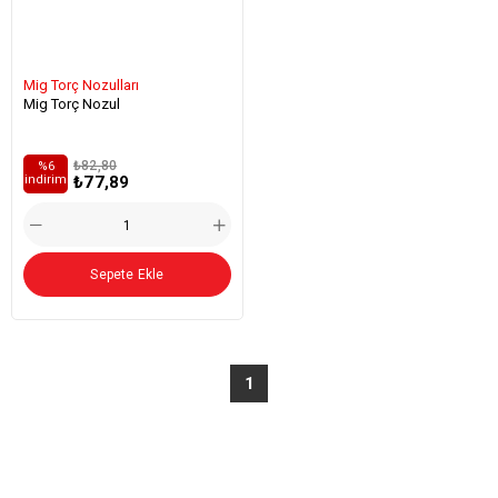
Mig Torç Nozulları
Mig Torç Nozul
₺82,80
%6
₺77,89
i̇ndirim
Sepete Ekle
1