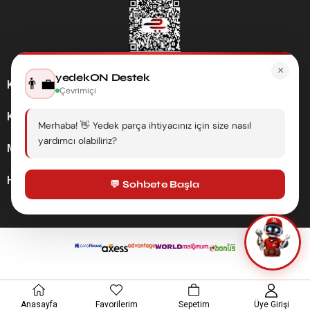
×
yedekON Destek
👨‍💼
Kategoriler
Çevrimiçi
Kurumsal
Merhaba! 👋 Yedek parça ihtiyacınız için size nasıl
yardımcı olabiliriz?
Müşteri Hizmetleri
Hesabım
💬 Sohbete Başla
Anasayfa
Favorilerim
Sepetim
Üye Girişi