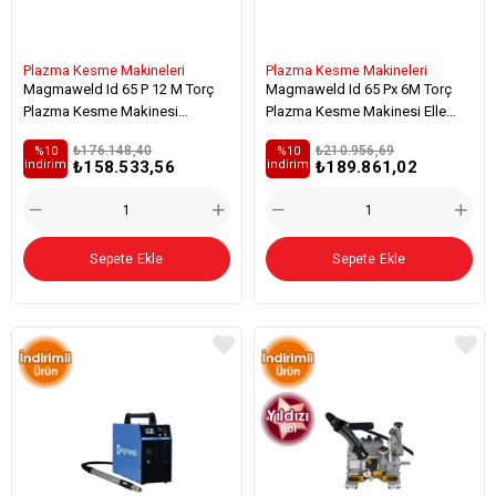
Plazma Kesme Makineleri
Plazma Kesme Makineleri
Magmaweld Id 65 P 12 M Torç
Magmaweld Id 65 Px 6M Torç
Plazma Kesme Makinesi
Plazma Kesme Makinesi Elle
Mekanize Standart
Kesim
₺176.148,40
₺210.956,69
%10
%10
₺158.533,56
₺189.861,02
i̇ndirim
i̇ndirim
Sepete Ekle
Sepete Ekle