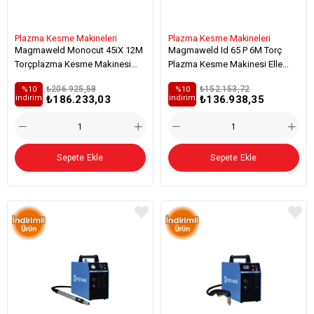
Plazma Kesme Makineleri
Plazma Kesme Makineleri
Magmaweld Monocut 45iX 12M
Magmaweld Id 65 P 6M Torç
Torçplazma Kesme Makinesi
Plazma Kesme Makinesi Elle
Mekanize
Kesim
₺206.925,58
₺152.153,72
%10
%10
₺186.233,03
₺136.938,35
i̇ndirim
i̇ndirim
Sepete Ekle
Sepete Ekle