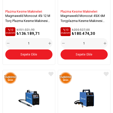
Plazma Kesme Makineleri
Plazma Kesme Makineleri
Magmaweld Monocut 45i 12 M
Magmaweld Monocut 45iX 6M
Torç Plazma Kesme Makinesi
Torçplazma Kesme Makinesi
Mekanize
Elle Kesim
₺151.321,90
₺200.527,00
%10
%10
₺136.189,71
₺180.474,30
i̇ndirim
i̇ndirim
Sepete Ekle
Sepete Ekle