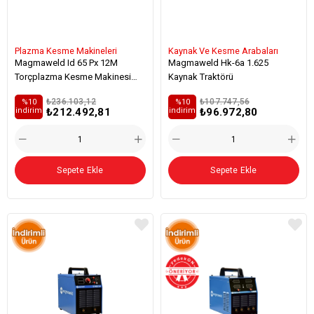
Plazma Kesme Makineleri
Kaynak Ve Kesme Arabaları
Magmaweld Id 65 Px 12M
Magmaweld Hk-6a 1.625
Torçplazma Kesme Makinesi
Kaynak Traktörü
Mekanize Standart
₺236.103,12
₺107.747,56
%10
%10
₺212.492,81
₺96.972,80
i̇ndirim
i̇ndirim
Sepete Ekle
Sepete Ekle