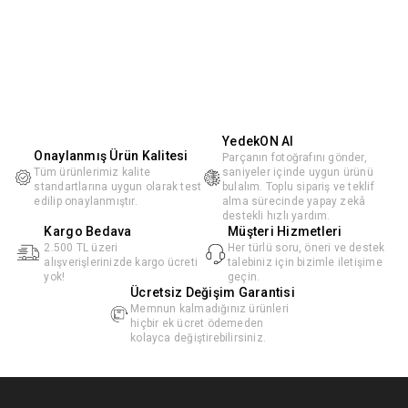
YedekON AI
Onaylanmış Ürün Kalitesi
Parçanın fotoğrafını gönder,
Tüm ürünlerimiz kalite
saniyeler içinde uygun ürünü
standartlarına uygun olarak test
bulalım. Toplu sipariş ve teklif
edilip onaylanmıştır.
alma sürecinde yapay zekâ
destekli hızlı yardım.
Kargo Bedava
Müşteri Hizmetleri
2.500 TL üzeri
Her türlü soru, öneri ve destek
alışverişlerinizde kargo ücreti
talebiniz için bizimle iletişime
yok!
geçin.
Ücretsiz Değişim Garantisi
Memnun kalmadığınız ürünleri
hiçbir ek ücret ödemeden
kolayca değiştirebilirsiniz.