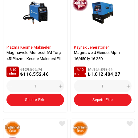
Plazma Kesme Makineleri
Kaynak Jeneratörleri
Magmaweld Monocut 6M Torç
Magmaweld Genset Mpm
45i Plazma Kesme Makinesi Elle
16/450 Iy 16.250
Kesim
₺129.502,74
₺1.124.893,64
%10
%10
₺116.552,46
₺1.012.404,27
i̇ndirim
i̇ndirim
Sepete Ekle
Sepete Ekle