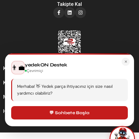
Takipte Kal
×
yedekON Destek
👨‍💼
Kategoriler
Çevrimiçi
Kurumsal
Merhaba! 👋 Yedek parça ihtiyacınız için size nasıl
yardımcı olabiliriz?
Müşteri Hizmetleri
Hesabım
💬 Sohbete Başla