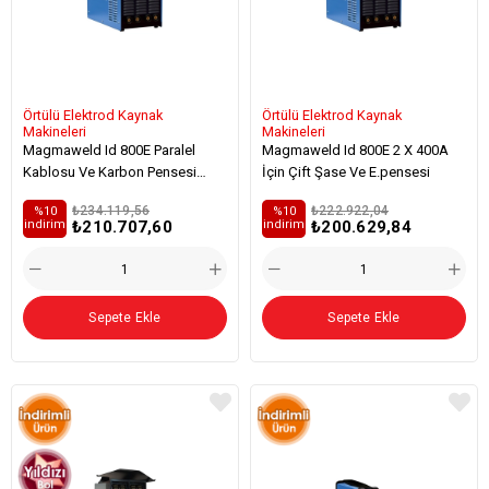
Örtülü Elektrod Kaynak
Örtülü Elektrod Kaynak
Makineleri
Makineleri
Magmaweld Id 800E Paralel
Magmaweld Id 800E 2 X 400A
Kablosu Ve Karbon Pensesi
İçin Çift Şase Ve E.pensesi
(3m)
₺234.119,56
₺222.922,04
%10
%10
₺210.707,60
₺200.629,84
i̇ndirim
i̇ndirim
Sepete Ekle
Sepete Ekle