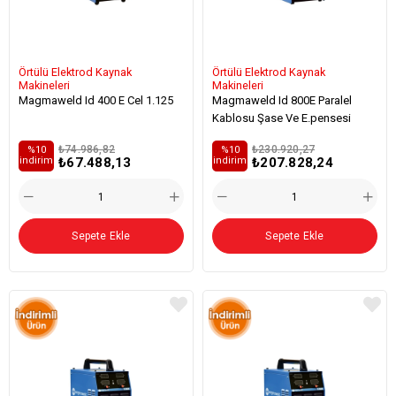
Örtülü Elektrod Kaynak
Örtülü Elektrod Kaynak
Makineleri
Makineleri
Magmaweld Id 400 E Cel 1.125
Magmaweld Id 800E Paralel
Kablosu Şase Ve E.pensesi
₺74.986,82
₺230.920,27
%10
%10
₺67.488,13
₺207.828,24
i̇ndirim
i̇ndirim
Sepete Ekle
Sepete Ekle