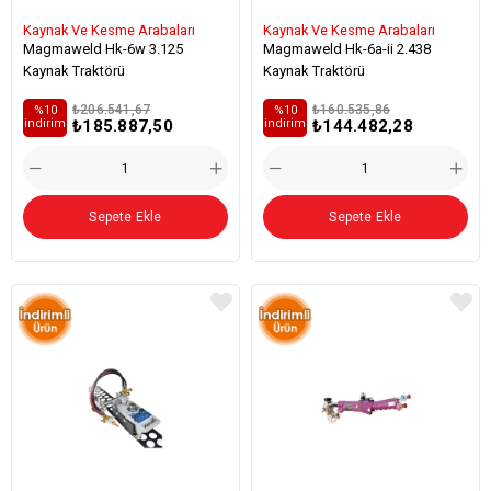
Kaynak Ve Kesme Arabaları
Kaynak Ve Kesme Arabaları
Magmaweld Hk-6w 3.125
Magmaweld Hk-6a-ii 2.438
Kaynak Traktörü
Kaynak Traktörü
₺206.541,67
₺160.535,86
%10
%10
₺185.887,50
₺144.482,28
i̇ndirim
i̇ndirim
Sepete Ekle
Sepete Ekle