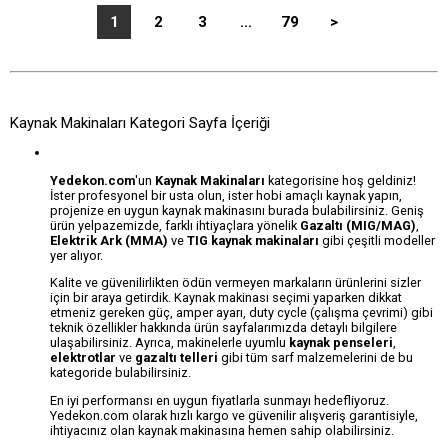
1
2
3
...
79
>
Kaynak Makinaları Kategori Sayfa İçeriği
Yedekon.com
'un
Kaynak Makinaları
kategorisine hoş geldiniz!
İster profesyonel bir usta olun, ister hobi amaçlı kaynak yapın,
projenize en uygun kaynak makinasını burada bulabilirsiniz. Geniş
ürün yelpazemizde, farklı ihtiyaçlara yönelik
Gazaltı (MIG/MAG)
,
Elektrik Ark (MMA)
ve
TIG kaynak makinaları
gibi çeşitli modeller
yer alıyor.
Kalite ve güvenilirlikten ödün vermeyen markaların ürünlerini sizler
için bir araya getirdik. Kaynak makinası seçimi yaparken dikkat
etmeniz gereken güç, amper ayarı, duty cycle (çalışma çevrimi) gibi
teknik özellikler hakkında ürün sayfalarımızda detaylı bilgilere
ulaşabilirsiniz. Ayrıca, makinelerle uyumlu
kaynak penseleri
,
elektrotlar
ve
gazaltı telleri
gibi tüm sarf malzemelerini de bu
kategoride bulabilirsiniz.
En iyi performansı en uygun fiyatlarla sunmayı hedefliyoruz.
Yedekon.com olarak hızlı kargo ve güvenilir alışveriş garantisiyle,
ihtiyacınız olan kaynak makinasına hemen sahip olabilirsiniz.