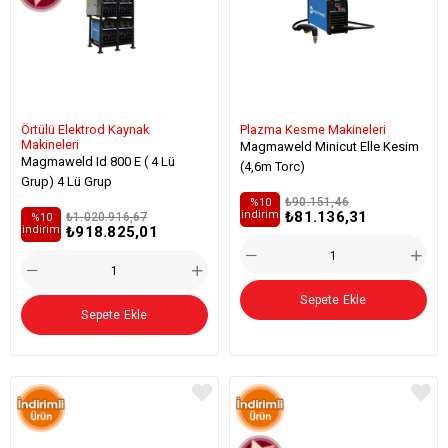
Örtülü Elektrod Kaynak
Plazma Kesme Makineleri
Makineleri
Magmaweld Minicut Elle Kesim
Magmaweld Id 800 E ( 4 Lü
(4,6m Torc)
Grup) 4 Lü Grup
₺90.151,46
%10
₺81.136,31
i̇ndirim
₺1.020.916,67
%10
₺918.825,01
i̇ndirim
Sepete Ekle
Sepete Ekle