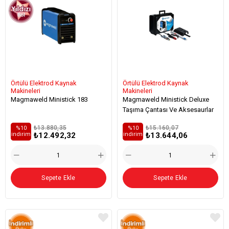
Örtülü Elektrod Kaynak
Örtülü Elektrod Kaynak
Makineleri
Makineleri
Magmaweld Ministick 183
Magmaweld Ministick Deluxe
Taşıma Çantası Ve Aksesaurlar
₺13.880,35
₺15.160,07
%10
%10
₺12.492,32
₺13.644,06
i̇ndirim
i̇ndirim
Sepete Ekle
Sepete Ekle