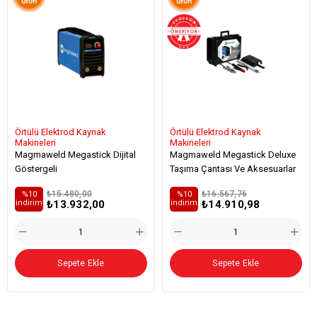
Örtülü Elektrod Kaynak
Örtülü Elektrod Kaynak
Makineleri
Makineleri
Magmaweld Megastick Dijital
Magmaweld Megastick Deluxe
Göstergeli
Taşıma Çantası Ve Aksesuarlar
₺15.480,00
₺16.567,76
%10
%10
₺13.932,00
₺14.910,98
i̇ndirim
i̇ndirim
Sepete Ekle
Sepete Ekle