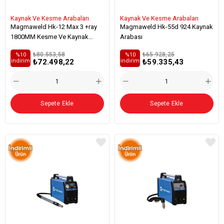
Kaynak Ve Kesme Arabaları
Kaynak Ve Kesme Arabaları
Magmaweld Hk-12 Max 3 +ray
Magmaweld Hk-55d 924 Kaynak
1800MM Kesme Ve Kaynak
Arabası
Arabası
₺80.553,58
₺65.928,25
%10
%10
₺72.498,22
₺59.335,43
i̇ndirim
i̇ndirim
Sepete Ekle
Sepete Ekle