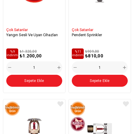
Çok Satanlar
Çok Satanlar
Yangın Sesli Ve Uyarı Cihazları
Pendent Sprinkler
₺1.320,00
₺909,00
%9
%11
₺1.200,00
₺810,00
i̇ndirim
i̇ndirim
Sepete Ekle
Sepete Ekle