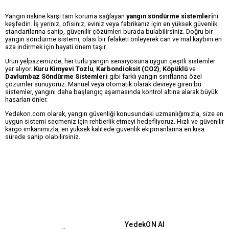
Yangın riskine karşı tam koruma sağlayan
yangın söndürme sistemleri
ni
keşfedin. İş yeriniz, ofisiniz, eviniz veya fabrikanız için en yüksek güvenlik
standartlarına sahip, güvenilir çözümleri burada bulabilirsiniz. Doğru bir
yangın söndürme sistemi, olası bir felaketi önleyerek can ve mal kaybını en
aza indirmek için hayati önem taşır.
Ürün yelpazemizde, her türlü yangın senaryosuna uygun çeşitli sistemler
yer alıyor.
Kuru Kimyevi Tozlu
,
Karbondioksit (CO2)
,
Köpüklü
ve
Davlumbaz Söndürme Sistemleri
gibi farklı yangın sınıflarına özel
çözümler sunuyoruz. Manuel veya otomatik olarak devreye giren bu
sistemler, yangını daha başlangıç aşamasında kontrol altına alarak büyük
hasarları önler.
Yedekon.com olarak, yangın güvenliği konusundaki uzmanlığımızla, size en
uygun sistemi seçmeniz için rehberlik etmeyi hedefliyoruz. Hızlı ve güvenilir
kargo imkanımızla, en yüksek kalitede güvenlik ekipmanlarına en kısa
sürede sahip olabilirsiniz.
YedekON AI