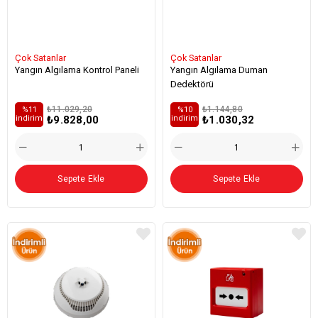
Çok Satanlar
Çok Satanlar
Yangın Algılama Kontrol Paneli
Yangın Algılama Duman
Dedektörü
₺11.029,20
₺1.144,80
%11
%10
₺9.828,00
₺1.030,32
i̇ndirim
i̇ndirim
Sepete Ekle
Sepete Ekle