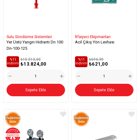
Sulu Söndürme Sistemleri
İtfaiyeci Ekipmanları
Yer Üstü Yangın Hidrantı Dn 100
Acil Çıkış Yön Levhası
Dn-100-125
₺15.513,60
₺696,90
%11
%11
₺13.824,00
₺621,00
i̇ndirim
i̇ndirim
Sepete Ekle
Sepete Ekle