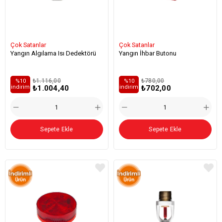
Çok Satanlar
Çok Satanlar
Yangın Algılama Isı Dedektörü
Yangın İhbar Butonu
₺1.116,00
₺780,00
%10
%10
₺1.004,40
₺702,00
i̇ndirim
i̇ndirim
Sepete Ekle
Sepete Ekle