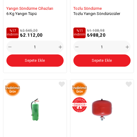
Yangın Söndürme Cihazları
Tozlu Söndürme
6 Kg Yangın Tüpü
Tozlu Yangın Söndürücüler
₺2.545,20
₺1.108,98
%17
%11
₺2.112,00
₺988,20
i̇ndirim
i̇ndirim
Sepete Ekle
Sepete Ekle