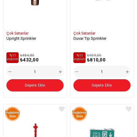
Çok Satanlar
Çok Satanlar
Upright Sprinkler
Duvar Tip Sprinkler
₺484,80
₺909,00
%11
%11
₺432,00
₺810,00
i̇ndirim
i̇ndirim
Sepete Ekle
Sepete Ekle