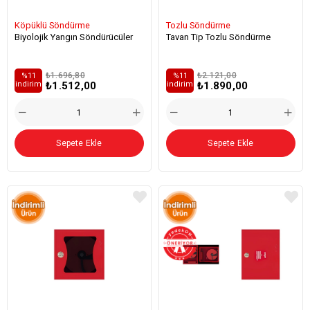
Köpüklü Söndürme
Tozlu Söndürme
Biyolojik Yangın Söndürücüler
Tavan Tip Tozlu Söndürme
₺1.696,80
₺2.121,00
%11
%11
₺1.512,00
₺1.890,00
i̇ndirim
i̇ndirim
Sepete Ekle
Sepete Ekle