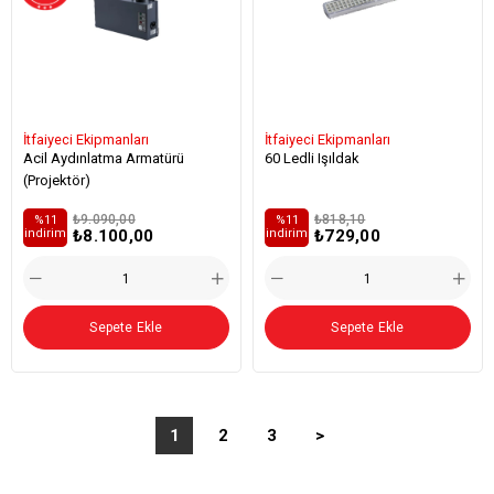
İtfaiyeci Ekipmanları
İtfaiyeci Ekipmanları
Acil Aydınlatma Armatürü
60 Ledli Işıldak
(Projektör)
₺9.090,00
₺818,10
%11
%11
₺8.100,00
₺729,00
i̇ndirim
i̇ndirim
Sepete Ekle
Sepete Ekle
1
2
3
>