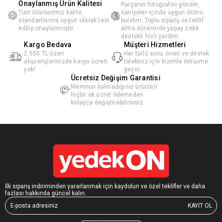
Onaylanmış Ürün Kalitesi
Parçanın fotoğrafını gönder,
Tüm ürünlerimiz kalite
saniyeler içinde uygun ürünü
standartlarına uygun olarak test
bulalım. Toplu sipariş ve teklif
edilip onaylanmıştır.
alma sürecinde yapay zekâ
destekli hızlı yardım.
Kargo Bedava
Müşteri Hizmetleri
2.500 TL üzeri
Her türlü soru, öneri ve destek
alışverişlerinizde kargo ücreti
talebiniz için bizimle iletişime
yok!
geçin.
Ücretsiz Değişim Garantisi
Memnun kalmadığınız ürünleri
hiçbir ek ücret ödemeden
kolayca değiştirebilirsiniz.
İlk sipariş indiriminden yararlanmak için kaydolun ve özel teklifler ve daha
fazlası hakkında güncel kalın.
KAYIT OL