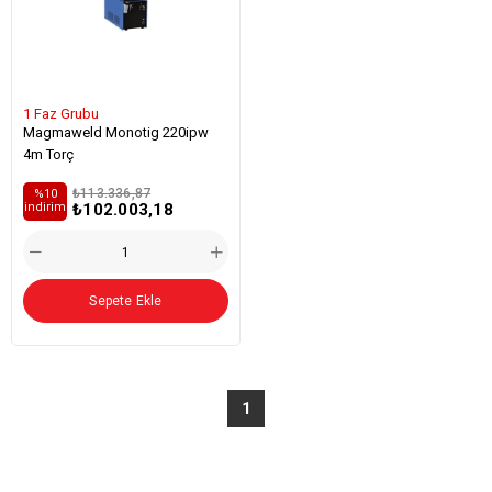
1 Faz Grubu
Magmaweld Monotig 220ipw
4m Torç
₺113.336,87
%10
₺102.003,18
i̇ndirim
Sepete Ekle
1