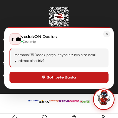
×
yedekON Destek
👨‍💼
Kategoriler
Çevrimiçi
Kurumsal
Merhaba! 👋 Yedek parça ihtiyacınız için size nasıl
yardımcı olabiliriz?
Müşteri Hizmetleri
Hesabım
💬 Sohbete Başla