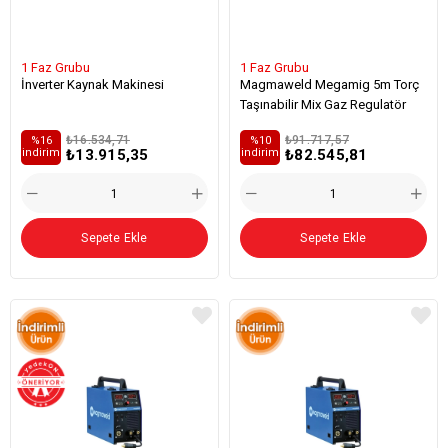
1 Faz Grubu
1 Faz Grubu
İnverter Kaynak Makinesi
Magmaweld Megamig 5m Torç
Taşınabilir Mix Gaz Regulatör
₺16.534,71
₺91.717,57
%16
%10
₺13.915,35
₺82.545,81
i̇ndirim
i̇ndirim
Sepete Ekle
Sepete Ekle