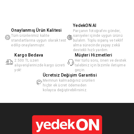
YedekON AI
Onaylanmış Ürün Kalitesi
Parçanın fotoğrafını gönder,
Tüm ürünlerimiz kalite
saniyeler içinde uygun ürünü
standartlarına uygun olarak test
bulalım. Toplu sipariş ve teklif
edilip onaylanmıştır.
alma sürecinde yapay zekâ
destekli hızlı yardım.
Kargo Bedava
Müşteri Hizmetleri
2.500 TL üzeri
Her türlü soru, öneri ve destek
alışverişlerinizde kargo ücreti
talebiniz için bizimle iletişime
yok!
geçin.
Ücretsiz Değişim Garantisi
Memnun kalmadığınız ürünleri
hiçbir ek ücret ödemeden
kolayca değiştirebilirsiniz.