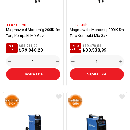
1 Faz Grubu
1 Faz Grubu
Magmaweld Monomig 200IK 4m
Magmaweld Monomig 200IK 5m
Torç Kompakt Mix Gaz
Torç Kompakt Mix Gaz
Regulatör
Regulatör
₺88.711,33
₺89.478,88
%10
%10
₺79.840,20
₺80.530,99
i̇ndirim
i̇ndirim
Sepete Ekle
Sepete Ekle