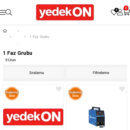
0
0
1 Faz Grubu
1 Faz Grubu
9 Ürün
Sıralama
Filtreleme