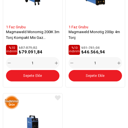
1 Faz Grubu
1 Faz Grubu
Magmaweld Monomig 200IK 3m
Magmaweld Monotig 200ip 4m
Torç Kompakt Mix Gaz
Torç
Regulatör
₺87.879,82
₺51.741,04
%10
%10
₺79.091,84
₺46.566,94
i̇ndirim
i̇ndirim
Sepete Ekle
Sepete Ekle