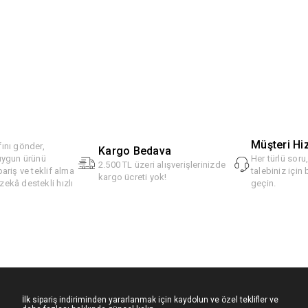
Müşteri Hi
ını gönder,
Kargo Bedava
 uygun ürünü
Her türlü soru
2.500 TL üzeri alışverişlerinizde
pariş ve teklif alma
talebiniz için 
kargo ücreti yok!
ekâ destekli hızlı
geçin.
İlk sipariş indiriminden yararlanmak için kaydolun ve özel teklifler ve