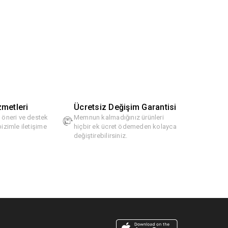
zmetleri
Ücretsiz Değişim Garantisi
, öneri ve destek
Memnun kalmadığınız ürünleri
bizimle iletişime
hiçbir ek ücret ödemeden kolayca
değiştirebilirsiniz.