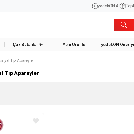
yedekON AI
Topt
Çok Satanlar ✨
Yeni Ürünler
yedekON Öneriyo
siyal Tip Apareyler
al Tip Apareyler