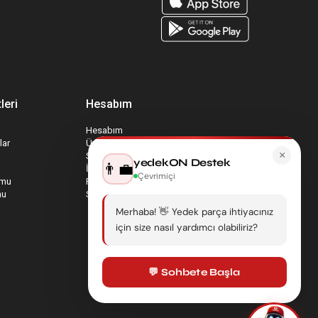
leri
Hesabım
Hesabım
lar
Üyelik Bilgilerim
×
Sepetim
yedekON Destek
👨‍💼
İade Taleplerim
Çevrimiçi
rmu
Favori Ürünlerim
mu
Sipariş Takip
Merhaba! 👋 Yedek parça ihtiyacınız
için size nasıl yardımcı olabiliriz?
💬 Sohbete Başla