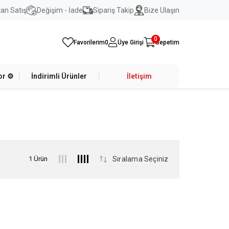
an Satış
Değişim - İade
Sipariş Takip
Bize Ulaşın
0
Favorilerim
0
Üye Girişi
Sepetim
r ⚙️
İndirimli Ürünler
İletişim
1 Ürün