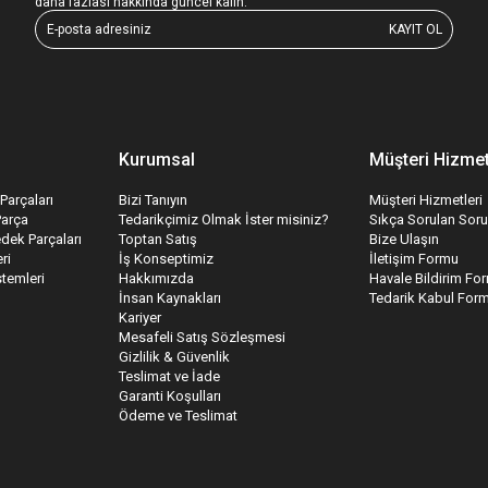
daha fazlası hakkında güncel kalın.
KAYIT OL
Kurumsal
Müşteri Hizmet
Parçaları
Bizi Tanıyın
Müşteri Hizmetleri
Parça
Tedarikçimiz Olmak İster misiniz?
Sıkça Sorulan Soru
edek Parçaları
Toptan Satış
Bize Ulaşın
ri
İş Konseptimiz
İletişim Formu
temleri
Hakkımızda
Havale Bildirim Fo
İnsan Kaynakları
Tedarik Kabul For
Kariyer
Mesafeli Satış Sözleşmesi
Gizlilik & Güvenlik
Teslimat ve İade
Garanti Koşulları
Ödeme ve Teslimat