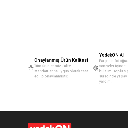
YedekON AI
Onaylanmış Ürün Kalitesi
Parçanın fotoğraf
Tüm ürünlerimiz kalite
saniyeler içinde
standartlarına uygun olarak test
bulalım. Toplu si
edilip onaylanmıştır.
sürecinde yapay z
yardım.