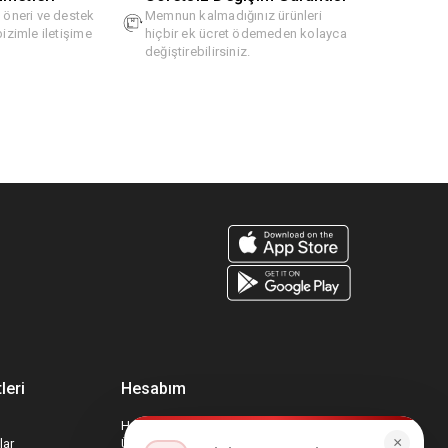
, öneri ve destek
Memnun kalmadığınız ürünleri
bizimle iletişime
hiçbir ek ücret ödemeden kolayca
değiştirebilirsiniz.
leri
Hesabım
Hesabım
×
lar
Üyelik Bilgilerim