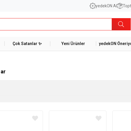
yedekON AI
Topt
Çok Satanlar ✨
Yeni Ürünler
yedekON Öneriyo
lar