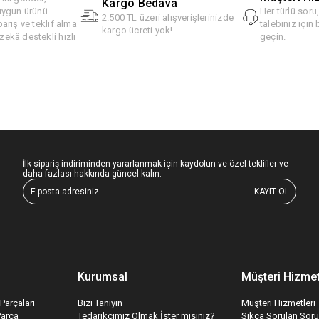
Kargo Bedava
 uygun ürünü
Her türlü soru
2.500 TL üzeri alışverişlerinizde
pariş ve teklif alma
talebiniz için 
kargo ücreti yok!
ekâ destekli hızlı
geçin.
İlk sipariş indiriminden yararlanmak için kaydolun ve özel teklifler ve
daha fazlası hakkında güncel kalın.
KAYIT OL
Kurumsal
Müşteri Hizmet
Parçaları
Bizi Tanıyın
Müşteri Hizmetleri
Parça
Tedarikçimiz Olmak İster misiniz?
Sıkça Sorulan Soru