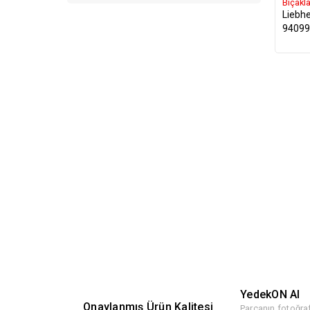
Bıçakla
Liebhe
94099
YedekON AI
Onaylanmış Ürün Kalitesi
Parçanın fotoğraf