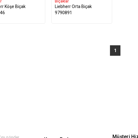
r
Bıçaklar
rr Köşe Biçak
Liebherr Orta Biçak
46
9790891
1
Müşteri Hi
ını gönder,