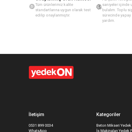
Tüm ürünlerimiz kalite
saniyeler içinde
standartlarına uygun olarak test
bulalım. Toplu si
edilip onaylanmıştır.
sürecinde yapay z
yardım.
İletişim
Kategoriler
0531 899 0034
Beton Mikseri Yedek 
WhatsApp
İş Makinaları Yedek 