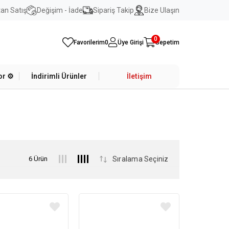
an Satış
Değişim - İade
Sipariş Takip
Bize Ulaşın
0
Favorilerim
0
Üye Girişi
Sepetim
r ⚙️
İndirimli Ürünler
İletişim
6 Ürün