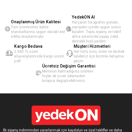
YedekON AI
Onaylanmış Ürün Kalitesi
Parçanın fotoğrafını gönder,
Tüm ürünlerimiz kalite
saniyeler içinde uygun ürünü
standartlarına uygun olarak test
bulalım. Toplu sipariş ve teklif
edilip onaylanmıştır.
alma sürecinde yapay zekâ
destekli hızlı yardım.
Kargo Bedava
Müşteri Hizmetleri
2.500 TL üzeri
Her türlü soru, öneri ve destek
alışverişlerinizde kargo ücreti
talebiniz için bizimle iletişime
yok!
geçin.
Ücretsiz Değişim Garantisi
Memnun kalmadığınız ürünleri
hiçbir ek ücret ödemeden
kolayca değiştirebilirsiniz.
İlk sipariş indiriminden yararlanmak için kaydolun ve özel teklifler ve daha