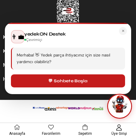
×
yedekON Destek
👨‍💼
Kategoriler
Çevrimiçi
Kurumsal
Merhaba! 👋 Yedek parça ihtiyacınız için size nasıl
yardımcı olabiliriz?
Müşteri Hizmetleri
Hesabım
💬 Sohbete Başla
Anasayfa
Favorilerim
Sepetim
Üye Girişi