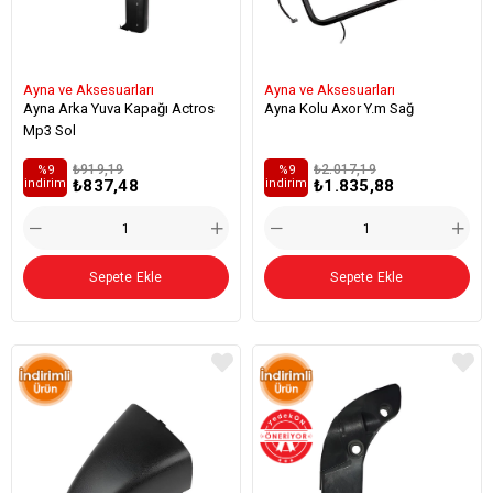
Ayna ve Aksesuarları
Ayna ve Aksesuarları
Ayna Arka Yuva Kapağı Actros
Ayna Kolu Axor Y.m Sağ
Mp3 Sol
₺919,19
₺2.017,19
%9
%9
₺837,48
₺1.835,88
i̇ndirim
i̇ndirim
Sepete Ekle
Sepete Ekle