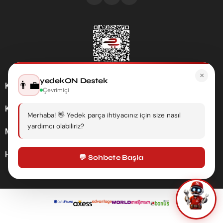
×
yedekON Destek
👨‍💼
Kategoriler
Çevrimiçi
Kurumsal
Merhaba! 👋 Yedek parça ihtiyacınız için size nasıl
yardımcı olabiliriz?
Müşteri Hizmetleri
Hesabım
💬 Sohbete Başla