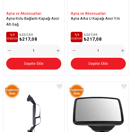
Ayna ve Aksesuarları
Ayna ve Aksesuarları
Ayna Kolu Bağlantı Kapağı Axor
Ayna Arka U Kapağı Axor Y.m
Alt-Sağ
₺237,59
₺237,59
%9
%9
₺217,08
₺217,08
i̇ndirim
i̇ndirim
Sepete Ekle
Sepete Ekle