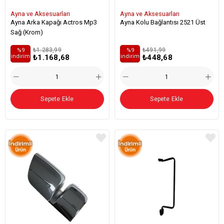
Ayna ve Aksesuarları
Ayna ve Aksesuarları
Ayna Arka Kapağı Actros Mp3
Ayna Kolu Bağlantısı 2521 Üst
Sağ (Krom)
₺1.283,99
₺491,99
%9
%9
₺1.168,68
₺448,68
i̇ndirim
i̇ndirim
Sepete Ekle
Sepete Ekle