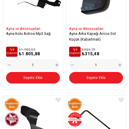
Ayna ve Aksesuarları
Ayna ve Aksesuarları
Ayna Kolu Actros Mp3 Sağ
Ayna Arka Kapağı Arocs Sol
Küçük (Kabartmalı)
₺1.983,59
₺346,79
%9
%9
₺1.805,88
₺315,48
i̇ndirim
i̇ndirim
Sepete Ekle
Sepete Ekle