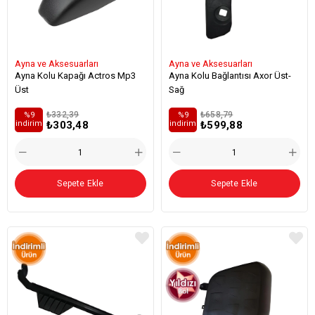
Ayna ve Aksesuarları
Ayna ve Aksesuarları
Ayna Kolu Kapağı Actros Mp3
Ayna Kolu Bağlantısı Axor Üst-
Üst
Sağ
₺332,39
₺658,79
%9
%9
₺303,48
₺599,88
i̇ndirim
i̇ndirim
Sepete Ekle
Sepete Ekle