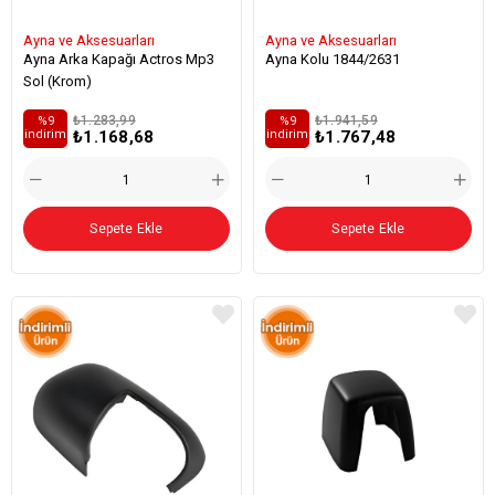
Ayna ve Aksesuarları
Ayna ve Aksesuarları
Ayna Arka Kapağı Actros Mp3
Ayna Kolu 1844/2631
Sol (Krom)
₺1.283,99
₺1.941,59
%9
%9
₺1.168,68
₺1.767,48
i̇ndirim
i̇ndirim
Sepete Ekle
Sepete Ekle