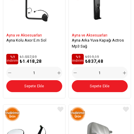
Ayna ve Aksesuarları
Ayna ve Aksesuarları
Ayna Kolu Axor E.m Sol
Ayna Arka Yuva Kapağı Actros
Mp3 Sağ
₺1.557,59
₺919,19
%9
%9
₺1.418,28
₺837,48
i̇ndirim
i̇ndirim
Sepete Ekle
Sepete Ekle