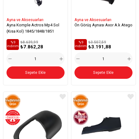
Ayna ve Aksesuarları
Ayna ve Aksesuarları
Ayna Komple Actros Mp4 Sol
Ön Görüş Aynası Axor A.k Atego
(Kısa Kol) 1845/1848/1851
₺8.639,99
₺3.507,59
%9
%9
₺7.862,28
₺3.191,88
i̇ndirim
i̇ndirim
Sepete Ekle
Sepete Ekle