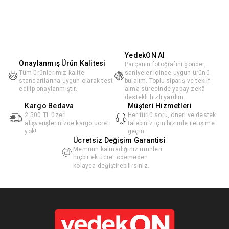
YedekON AI
Onaylanmış Ürün Kalitesi
Parçanın fotoğrafını gönder,
Tüm ürünlerimiz kalite
saniyeler içinde uygun ürünü
standartlarına uygun olarak test
bulalım. Toplu sipariş ve teklif
edilip onaylanmıştır.
alma sürecinde yapay zekâ
destekli hızlı yardım.
Kargo Bedava
Müşteri Hizmetleri
2.500 TL üzeri
Her türlü soru, öneri ve destek
alışverişlerinizde kargo ücreti
talebiniz için bizimle iletişime
yok!
geçin.
Ücretsiz Değişim Garantisi
Memnun kalmadığınız ürünleri
hiçbir ek ücret ödemeden
kolayca değiştirebilirsiniz.