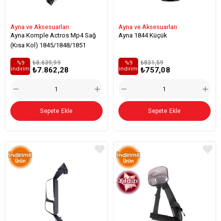
Ayna ve Aksesuarları
Ayna ve Aksesuarları
Ayna Komple Actros Mp4 Sağ
Ayna 1844 Küçük
(Kısa Kol) 1845/1848/1851
₺8.639,99
₺831,59
%9
%9
₺7.862,28
₺757,08
i̇ndirim
i̇ndirim
Sepete Ekle
Sepete Ekle