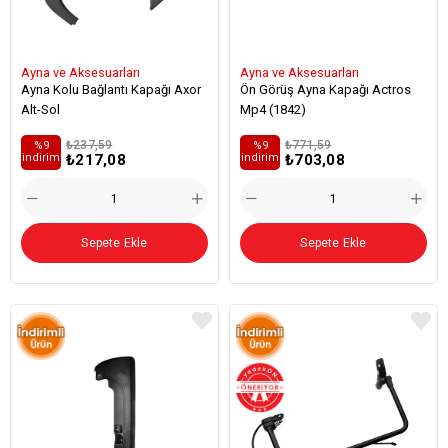
Ayna ve Aksesuarları
Ayna ve Aksesuarları
Ayna Kolu Bağlantı Kapağı Axor
Ön Görüş Ayna Kapağı Actros
Alt-Sol
Mp4 (1842)
₺237,59
₺771,59
%9
%9
₺217,08
₺703,08
i̇ndirim
i̇ndirim
Sepete Ekle
Sepete Ekle