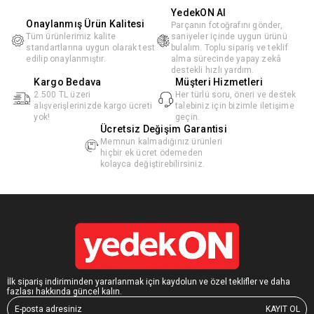
YedekON AI
Onaylanmış Ürün Kalitesi
Parçanın fotoğrafını gönder,
Tüm ürünlerimiz kalite
saniyeler içinde uygun ürünü
standartlarına uygun olarak test
bulalım. Toplu sipariş ve teklif
edilip onaylanmıştır.
alma sürecinde yapay zekâ
destekli hızlı yardım.
Kargo Bedava
Müşteri Hizmetleri
2.500 TL üzeri
Her türlü soru, öneri ve destek
alışverişlerinizde kargo ücreti
talebiniz için bizimle iletişime
yok!
geçin.
Ücretsiz Değişim Garantisi
Memnun kalmadığınız ürünleri
hiçbir ek ücret ödemeden
kolayca değiştirebilirsiniz.
İlk sipariş indiriminden yararlanmak için kaydolun ve özel teklifler ve daha
fazlası hakkında güncel kalın.
KAYIT OL