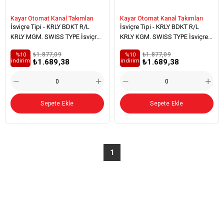
Kayar Otomat Kanal Takımları
Kayar Otomat Kanal Takımları
İsviçre Tipi - KRLY BDKT R/L
İsviçre Tipi - KRLY BDKT R/L
KRLY MGM. SWISS TYPE İsviçre
KRLY KGM. SWISS TYPE İsviçre
Tipi Dış Çap Kanal Kalemi
Tipi Dış Çap Kanal Kalemi
₺1.877,09
₺1.877,09
%10
%10
₺1.689,38
₺1.689,38
i̇ndirim
i̇ndirim
Sepete Ekle
Sepete Ekle
1