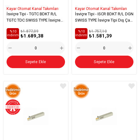
Kayar Otomat Kanal Takımları
Kayar Otomat Kanal Takımları
İsviçre Tipi - TGTC BDKT R/L
İsviçre Tipi - ISCR BDKT R/L DGN
TGTC TDC SWISS TYPE İsviçre
SWISS TYPE İsviçre Tipi Dış Çap
Tipi Dış Çap Kanal Kalemi
Kanal Kalemi
₺1.877,09
₺1.757,10
%10
%10
₺1.689,38
₺1.581,39
i̇ndirim
i̇ndirim
Sepete Ekle
Sepete Ekle