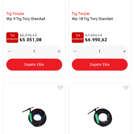
Tig Torçlar
Tig Torçlar
Wp 9 Tig Torç Standart
Wp 18 Tig Torç Standart
₺5.370,10
₺7.432,14
%6
%6
₺5.051,08
₺6.990,62
i̇ndirim
i̇ndirim
Sepete Ekle
Sepete Ekle