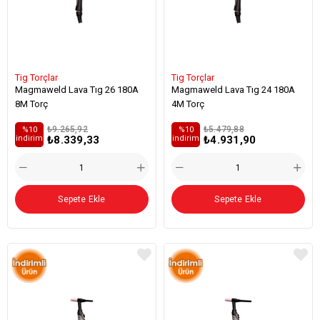
Tig Torçlar
Tig Torçlar
Magmaweld Lava Tıg 26 180A
Magmaweld Lava Tıg 24 180A
8M Torç
4M Torç
₺9.265,92
₺5.479,88
%10
%10
₺8.339,33
₺4.931,90
i̇ndirim
i̇ndirim
Sepete Ekle
Sepete Ekle