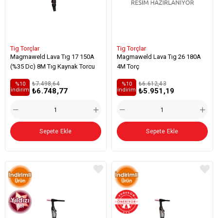
Tig Torçlar
Tig Torçlar
Magmaweld Lava Tıg 17 150A
Magmaweld Lava Tıg 26 180A
(%35 Dc) 8M Tıg Kaynak Torcu
4M Torç
₺7.498,64
₺6.612,43
%10
%10
₺6.748,77
₺5.951,19
i̇ndirim
i̇ndirim
Sepete Ekle
Sepete Ekle