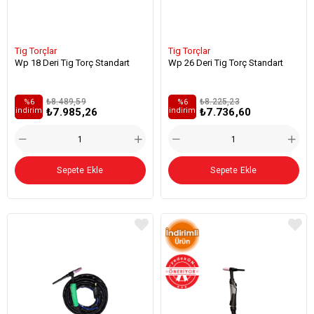
Tig Torçlar
Tig Torçlar
Wp 18 Deri Tig Torç Standart
Wp 26 Deri Tig Torç Standart
₺8.489,59
₺8.225,23
%6
%6
₺7.985,26
₺7.736,60
i̇ndirim
i̇ndirim
Sepete Ekle
Sepete Ekle