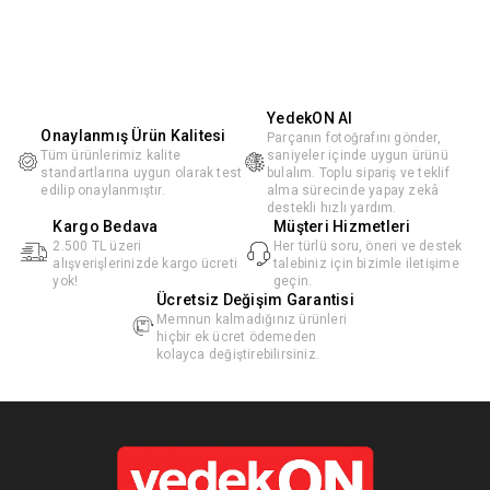
YedekON AI
Onaylanmış Ürün Kalitesi
Parçanın fotoğrafını gönder,
Tüm ürünlerimiz kalite
saniyeler içinde uygun ürünü
standartlarına uygun olarak test
bulalım. Toplu sipariş ve teklif
edilip onaylanmıştır.
alma sürecinde yapay zekâ
destekli hızlı yardım.
Kargo Bedava
Müşteri Hizmetleri
2.500 TL üzeri
Her türlü soru, öneri ve destek
alışverişlerinizde kargo ücreti
talebiniz için bizimle iletişime
yok!
geçin.
Ücretsiz Değişim Garantisi
Memnun kalmadığınız ürünleri
hiçbir ek ücret ödemeden
kolayca değiştirebilirsiniz.