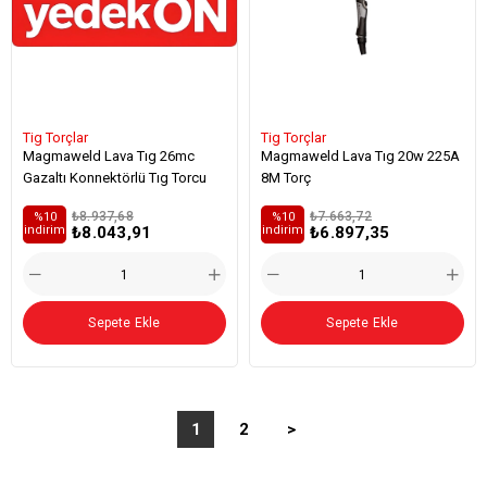
Tig Torçlar
Tig Torçlar
Magmaweld Lava Tıg 26mc
Magmaweld Lava Tıg 20w 225A
Gazaltı Konnektörlü Tıg Torcu
8M Torç
₺8.937,68
₺7.663,72
%10
%10
₺8.043,91
₺6.897,35
i̇ndirim
i̇ndirim
Sepete Ekle
Sepete Ekle
1
2
>