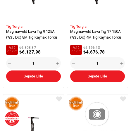
Tig Torçlar
Tig Torçlar
Magmaweld Lava Tıg 9 125A
Magmaweld Lava Tıg 17 150A
(%35 Dc) 8M Tıg Kaynak Torcu
(%35 Dc) 4M Tıg Kaynak Torcu
₺6.808,87
₺5.196,43
%10
%10
₺6.127,98
₺4.676,78
i̇ndirim
i̇ndirim
Sepete Ekle
Sepete Ekle