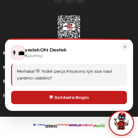
×
yedekON Destek
👨‍💼
Kategoriler
Çevrimiçi
Kurumsal
Merhaba! 👋 Yedek parça ihtiyacınız için size nasıl
yardımcı olabiliriz?
Müşteri Hizmetleri
Hesabım
💬 Sohbete Başla