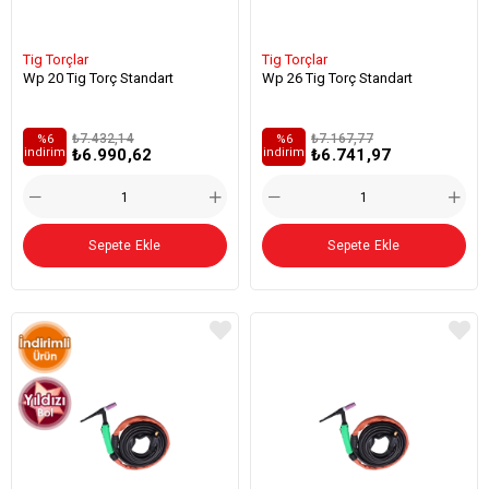
Tig Torçlar
Tig Torçlar
Wp 20 Tig Torç Standart
Wp 26 Tig Torç Standart
₺7.432,14
₺7.167,77
%6
%6
₺6.990,62
₺6.741,97
i̇ndirim
i̇ndirim
Sepete Ekle
Sepete Ekle