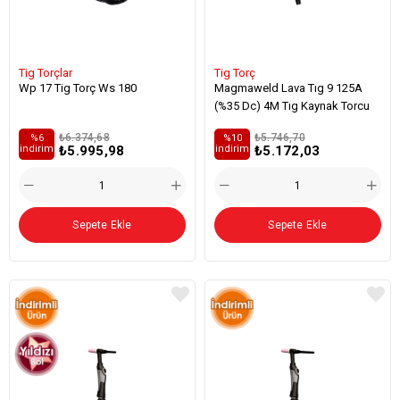
Tig Torçlar
Tig Torç
Wp 17 Tig Torç Ws 180
Magmaweld Lava Tıg 9 125A
(%35 Dc) 4M Tıg Kaynak Torcu
₺6.374,68
₺5.746,70
%6
%10
₺5.995,98
₺5.172,03
i̇ndirim
i̇ndirim
Sepete Ekle
Sepete Ekle