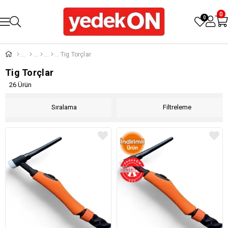
0
0
Tig Torçlar
Tig Torçlar
26 Ürün
Sıralama
Filtreleme