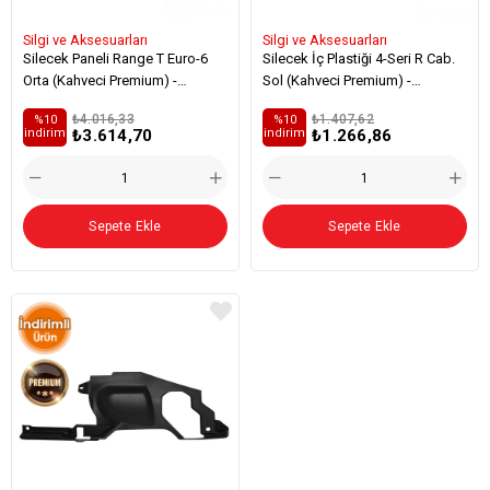
Silgi ve Aksesuarları
Silgi ve Aksesuarları
Silecek Paneli Range T Euro-6
Silecek İç Plastiği 4-Seri R Cab.
Orta (Kahveci Premium) -
Sol (Kahveci Premium) -
7484507762
1479899
₺4.016,33
₺1.407,62
%10
%10
₺3.614,70
₺1.266,86
i̇ndirim
i̇ndirim
Sepete Ekle
Sepete Ekle