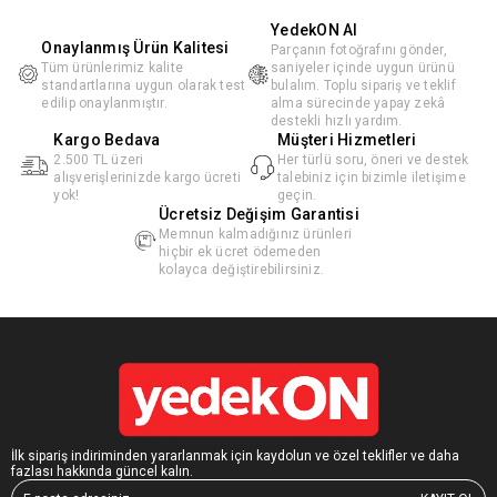
YedekON AI
Onaylanmış Ürün Kalitesi
Parçanın fotoğrafını gönder,
Tüm ürünlerimiz kalite
saniyeler içinde uygun ürünü
standartlarına uygun olarak test
bulalım. Toplu sipariş ve teklif
edilip onaylanmıştır.
alma sürecinde yapay zekâ
destekli hızlı yardım.
Kargo Bedava
Müşteri Hizmetleri
2.500 TL üzeri
Her türlü soru, öneri ve destek
alışverişlerinizde kargo ücreti
talebiniz için bizimle iletişime
yok!
geçin.
Ücretsiz Değişim Garantisi
Memnun kalmadığınız ürünleri
hiçbir ek ücret ödemeden
kolayca değiştirebilirsiniz.
İlk sipariş indiriminden yararlanmak için kaydolun ve özel teklifler ve daha
fazlası hakkında güncel kalın.