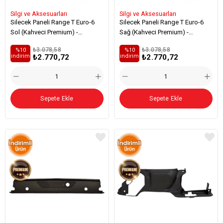
Silgi ve Aksesuarları
Silgi ve Aksesuarları
Silecek Paneli Range T Euro-6
Silecek Paneli Range T Euro-6
Sol (Kahveci Premium) -
Sağ (Kahveci Premium) -
7484507754
7484507758
₺3.078,58
₺3.078,58
%10
%10
₺2.770,72
₺2.770,72
i̇ndirim
i̇ndirim
Sepete Ekle
Sepete Ekle