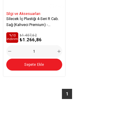
Silgi ve Aksesuarları
Silecek İç Plastiği 4-Seri R Cab.
Sağ (Kahveci Premium) -
1427429
₺1.407,62
%10
₺1.266,86
i̇ndirim
Sepete Ekle
1