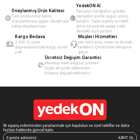
YedekON AI
Onaylanmış Ürün Kalitesi
Parçanın fotoğrafını gönder,
Tüm ürünlerimiz kalite
saniyeler içinde uygun ürünü
standartlarına uygun olarak test
bulalım. Toplu sipariş ve teklif
edilip onaylanmıştır.
alma sürecinde yapay zekâ
destekli hızlı yardım.
Kargo Bedava
Müşteri Hizmetleri
2.500 TL üzeri
Her türlü soru, öneri ve destek
alışverişlerinizde kargo ücreti
talebiniz için bizimle iletişime
yok!
geçin.
Ücretsiz Değişim Garantisi
Memnun kalmadığınız ürünleri
hiçbir ek ücret ödemeden
kolayca değiştirebilirsiniz.
İlk sipariş indiriminden yararlanmak için kaydolun ve özel teklifler ve daha
fazlası hakkında güncel kalın.
KAYIT OL