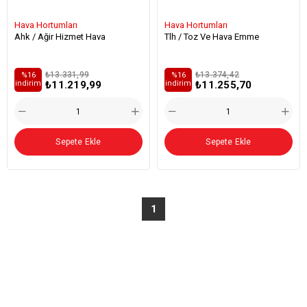
Hava Hortumları
Hava Hortumları
Ahk / Ağir Hizmet Hava
Tlh / Toz Ve Hava Emme
₺13.331,99
₺13.374,42
%16
%16
₺11.219,99
₺11.255,70
i̇ndirim
i̇ndirim
Sepete Ekle
Sepete Ekle
1