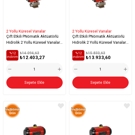
2 Yollu Küresel Vanalar
2 Yollu Küresel Vanalar
Çift Etkili PNömatik Aktüatörlü
Çift Etkili PNömatik Aktüatörlü
Hidrolik 2 Yollu Küresel Vanalar
Hidrolik 2 Yollü Küresel Vanalar
(AISI 316-L Paslanmaz) - Zemine
(Aısı 316-L Paslanmaz) - Zemine
₺14.094,63
₺15.833,63
%12
%12
Sac Monteli
Sac Monteli - Viton
₺12.403,27
₺13.933,60
i̇ndirim
i̇ndirim
Sepete Ekle
Sepete Ekle