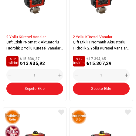
2 Yollu Küresel Vanalar
2 Yollu Küresel Vanalar
Çift Etkili PNömatik Aktüatörlü
Çift Etkili PNömatik Aktüatörlü
Hidrolik 2 Yollu Küresel Vanalar
Hidrolik 2 Yollu Küresel Vanalar
(AISI 316-L Paslanmaz) - Zemine
(AISI 316-L Paslanmaz) - Zemine
₺15.836,27
₺17.394,65
%12
%12
Sac Monteli-[su Ve Kimyasal
Sac Monteli - Viton-[su Ve
₺13.935,92
₺15.307,29
i̇ndirim
i̇ndirim
Akışkan Geçişi İçin Özel]
Kimyasal Akışkan Geçişi İçin
Özel]
Sepete Ekle
Sepete Ekle