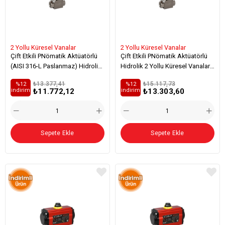
2 Yollu Küresel Vanalar
2 Yollu Küresel Vanalar
Çift Etkili PNömatik Aktüatörlü
Çift Etkili PNömatik Aktüatörlü
(AISI 316-L Paslanmaz) Hidrolik
Hidrolik 2 Yollu Küresel Vanalar
2 Yollu Küresel Vanalar
(AISI 316-L Paslanmaz / Viton)
₺13.377,41
₺15.117,73
%12
%12
₺11.772,12
₺13.303,60
i̇ndirim
i̇ndirim
Sepete Ekle
Sepete Ekle