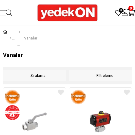
0
0
Vanalar
Vanalar
Sıralama
Filtreleme