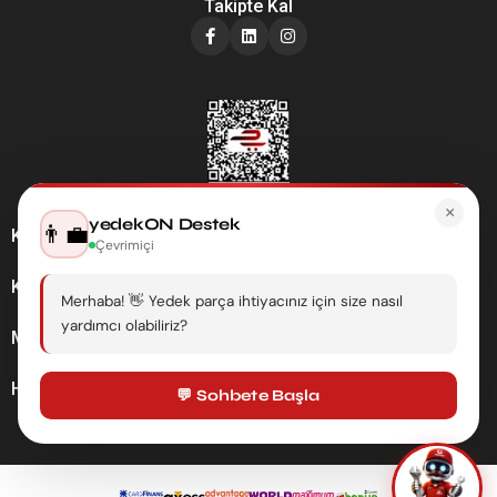
Takipte Kal
×
yedekON Destek
👨‍💼
Kategoriler
Çevrimiçi
Kurumsal
Merhaba! 👋 Yedek parça ihtiyacınız için size nasıl
yardımcı olabiliriz?
Müşteri Hizmetleri
Hesabım
💬 Sohbete Başla