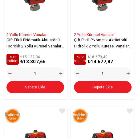
2 Yollu Küresel Vanalar
2 Yollu Küresel Vanalar
Çift Etkili PNömatik Aktüatörlü
Çift Etkili PNömatik Aktüatörlü
Hidrolik 2 Yollu Küresel Vanalar
Hidrolik 2 Yollu Küresel Vanalar
(AISI 316-L Paslanmaz)-(Su Ve
(AISI 316-L Paslanmaz / Viton)-
₺15.122,34
₺16.679,40
%12
%12
Kimyasal Akışkan Geçişi İçin
(Su Ve Kimyasal Akışkan Geçişi
₺13.307,66
₺14.677,87
i̇ndirim
i̇ndirim
Özel)
İçin Özel)
Sepete Ekle
Sepete Ekle