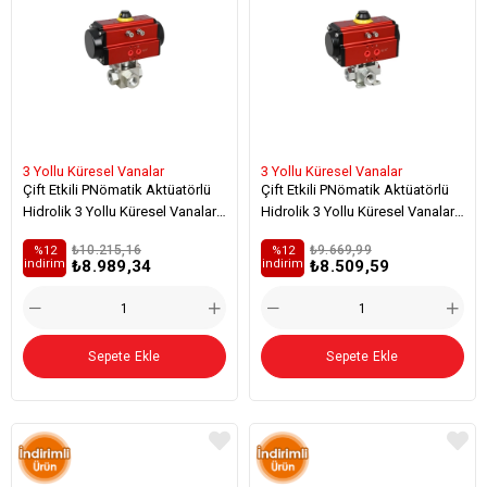
3 Yollu Küresel Vanalar
3 Yollu Küresel Vanalar
Çift Etkili PNömatik Aktüatörlü
Çift Etkili PNömatik Aktüatörlü
Hidrolik 3 Yollu Küresel Vanalar
Hidrolik 3 Yollu Küresel Vanalar
(L - Tipi) - Viton
(L - Tipi / Zemine Sac Monteli)
₺10.215,16
₺9.669,99
%12
%12
₺8.989,34
₺8.509,59
i̇ndirim
i̇ndirim
Sepete Ekle
Sepete Ekle