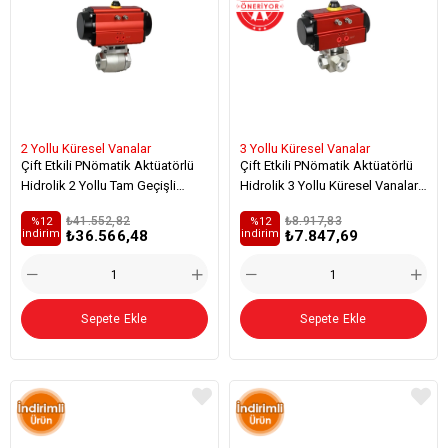
2 Yollu Küresel Vanalar
3 Yollu Küresel Vanalar
Çift Etkili PNömatik Aktüatörlü
Çift Etkili PNömatik Aktüatörlü
Hidrolik 2 Yollu Tam Geçişli
Hidrolik 3 Yollu Küresel Vanalar
Küresel Vanalar Su & Hava Ve
(L - Tipi)
₺41.552,82
₺8.917,83
%12
%12
Bazı Özel Kimyasallar İçin
₺36.566,48
₺7.847,69
i̇ndirim
i̇ndirim
Sepete Ekle
Sepete Ekle