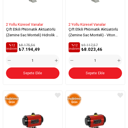
2 Yollu Küresel Vanalar
2 Yollu Küresel Vanalar
Çift Etkili PNömatik Aktüatörlü
Çift Etkili PNömatik Aktüatörlü
(Zemine Sac Monteli) Hidrolik 2
(Zemine Sac Monteli) - Viton
Yollu Küresel Vanalar
Hidrolik 2 Yollu Küresel Vanalar
₺8.175,56
₺9.117,57
%12
%12
₺7.194,49
₺8.023,46
i̇ndirim
i̇ndirim
Sepete Ekle
Sepete Ekle