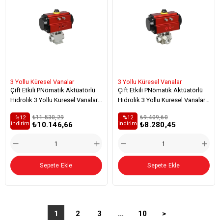
3 Yollu Küresel Vanalar
3 Yollu Küresel Vanalar
Çift Etkili PNömatik Aktüatörlü
Çift Etkili PNömatik Aktüatörlü
Hidrolik 3 Yollu Küresel Vanalar
Hidrolik 3 Yollu Küresel Vanalar
(L - Tipi / Zemine Sac Monteli) -
(T - Tipi)
₺11.530,29
₺9.409,60
%12
%12
Viton
₺10.146,66
₺8.280,45
i̇ndirim
i̇ndirim
Sepete Ekle
Sepete Ekle
1
2
3
...
10
>