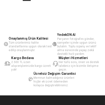
YedekON AI
Onaylanmış Ürün Kalitesi
Parçanın fotoğrafını gönder,
Tüm ürünlerimiz kalite
saniyeler içinde uygun ürünü
standartlarına uygun olarak test
bulalım. Toplu sipariş ve teklif
edilip onaylanmıştır.
alma sürecinde yapay zekâ
destekli hızlı yardım.
Kargo Bedava
Müşteri Hizmetleri
2.500 TL üzeri
Her türlü soru, öneri ve destek
alışverişlerinizde kargo ücreti
talebiniz için bizimle iletişime
yok!
geçin.
Ücretsiz Değişim Garantisi
Memnun kalmadığınız ürünleri
hiçbir ek ücret ödemeden
kolayca değiştirebilirsiniz.