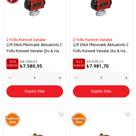
2 Yollu Küresel Vanalar
2 Yollu Küresel Vanalar
Çift Etkili PNömatik Aktüatörlü 2
Çift Etkili PNömatik Aktüatörlü 2
Yollu Küresel Vanalar (Su & Hava
Yollu Küresel Vanalar (Su & Hava
Ve Bazı Özel Kimyasallar İçin)
Ve Bazı Özel Kimyasallar İçin) -
₺8.720,07
₺9.070,11
%13
%12
Viton
₺7.580,95
₺7.981,70
i̇ndirim
i̇ndirim
Sepete Ekle
Sepete Ekle