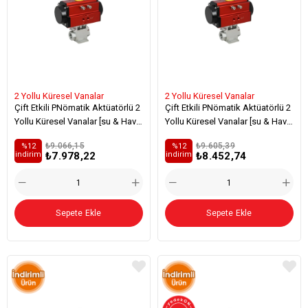
2 Yollu Küresel Vanalar
2 Yollu Küresel Vanalar
Çift Etkili PNömatik Aktüatörlü 2
Çift Etkili PNömatik Aktüatörlü 2
Yollu Küresel Vanalar [su & Hava
Yollu Küresel Vanalar [su & Hava
Ve Bazı Özel Kimyasallar İçin]
Ve Bazı Özel Kimyasallar İçin]
₺9.066,15
₺9.605,39
%12
%12
Zemine Sac Monteli
Zemine Sac Monteli - Viton
₺7.978,22
₺8.452,74
i̇ndirim
i̇ndirim
Sepete Ekle
Sepete Ekle