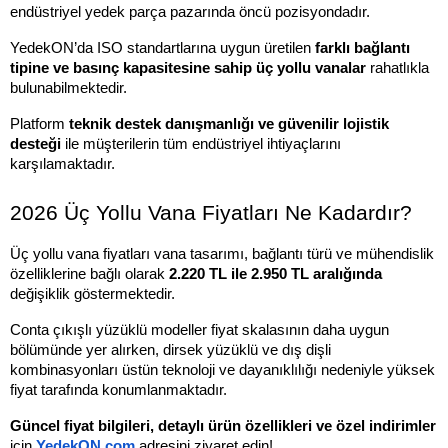
endüstriyel yedek parça pazarında öncü pozisyondadır.
YedekON’da ISO standartlarına uygun üretilen 
farklı bağlantı 
tipine ve basınç kapasitesine sahip üç yollu vanalar
 rahatlıkla 
bulunabilmektedir. 
Platform 
teknik destek danışmanlığı ve güvenilir lojistik 
desteği 
ile müşterilerin tüm endüstriyel ihtiyaçlarını 
karşılamaktadır.
2026 Üç Yollu Vana Fiyatları Ne Kadardır?
Üç yollu vana fiyatları vana tasarımı, bağlantı türü ve mühendislik 
özelliklerine bağlı olarak 
2.220 TL ile 2.950 TL aralığında
değişiklik göstermektedir.
Conta çıkışlı yüzüklü modeller fiyat skalasının daha uygun 
bölümünde yer alırken, dirsek yüzüklü ve dış dişli 
kombinasyonları üstün teknoloji ve dayanıklılığı nedeniyle yüksek 
fiyat tarafında konumlanmaktadır.
Güncel fiyat bilgileri, detaylı ürün özellikleri ve özel indirimler 
için 
YedekON.com
 adresini ziyaret edin!