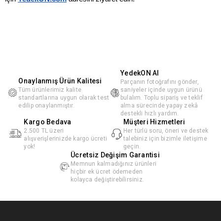
YedekON AI
Onaylanmış Ürün Kalitesi
Parçanın fotoğrafını gönder,
Tüm ürünlerimiz kalite
saniyeler içinde uygun ürünü
standartlarına uygun olarak test
bulalım. Toplu sipariş ve teklif
edilip onaylanmıştır.
alma sürecinde yapay zekâ
destekli hızlı yardım.
Kargo Bedava
Müşteri Hizmetleri
2.500 TL üzeri
Her türlü soru, öneri ve destek
alışverişlerinizde kargo ücreti
talebiniz için bizimle iletişime
yok!
geçin.
Ücretsiz Değişim Garantisi
Memnun kalmadığınız ürünleri
hiçbir ek ücret ödemeden
kolayca değiştirebilirsiniz.