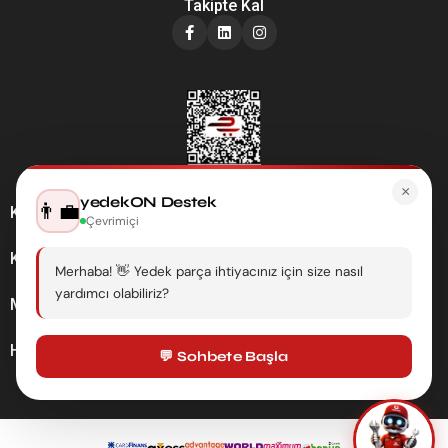
Takipte Kal
×
yedekON Destek
👨‍💼
Kategoriler
Çevrimiçi
Kurumsal
Merhaba! 👋 Yedek parça ihtiyacınız için size nasıl
yardımcı olabiliriz?
Müşteri Hizmetleri
Hesabım
💬 Sohbete Başla