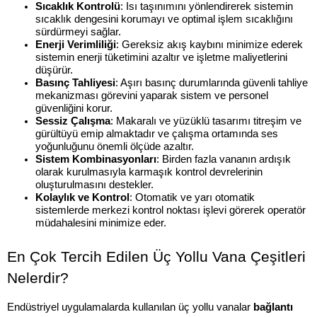
Sıcaklık Kontrolü
: Isı taşınımını yönlendirerek sistemin 
sıcaklık dengesini korumayı ve optimal işlem sıcaklığını 
sürdürmeyi sağlar.
Enerji Verimliliği
: Gereksiz akış kaybını minimize ederek 
sistemin enerji tüketimini azaltır ve işletme maliyetlerini 
düşürür.
Basınç Tahliyesi
: Aşırı basınç durumlarında güvenli tahliye 
mekanizması görevini yaparak sistem ve personel 
güvenliğini korur.
Sessiz Çalışma
: Makaralı ve yüzüklü tasarımı titreşim ve 
gürültüyü emip almaktadır ve çalışma ortamında ses 
yoğunluğunu önemli ölçüde azaltır.
Sistem Kombinasyonları
: Birden fazla vananın ardışık 
olarak kurulmasıyla karmaşık kontrol devrelerinin 
oluşturulmasını destekler.
Kolaylık ve Kontrol
: Otomatik ve yarı otomatik 
sistemlerde merkezi kontrol noktası işlevi görerek operatör 
müdahalesini minimize eder.
En Çok Tercih Edilen Üç Yollu Vana Çeşitleri 
Nelerdir?
Endüstriyel uygulamalarda kullanılan üç yollu vanalar 
bağlantı 