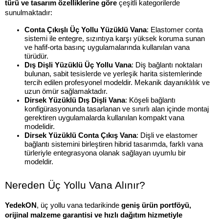
türü ve tasarım özelliklerine göre
 çeşitli kategorilerde 
sunulmaktadır:
Conta Çıkışlı Üç Yollu Yüzüklü Vana
: Elastomer conta 
sistemi ile entegre, sızıntıya karşı yüksek koruma sunan 
ve hafif-orta basınç uygulamalarında kullanılan vana 
türüdür. 
Dış Dişli Yüzüklü Üç Yollu Vana
: Diş bağlantı noktaları 
bulunan, sabit tesislerde ve yerleşik harita sistemlerinde 
tercih edilen profesyonel modeldir. Mekanik dayanıklılık ve 
uzun ömür sağlamaktadır.
Dirsek Yüzüklü Dış Dişli Vana
: Köşeli bağlantı 
konfigürasyonunda tasarlanan ve sınırlı alan içinde montaj 
gerektiren uygulamalarda kullanılan kompakt vana 
modelidir.
Dirsek Yüzüklü Conta Çıkış Vana
: Dişli ve elastomer 
bağlantı sistemini birleştiren hibrid tasarımda, farklı vana 
türleriyle entegrasyona olanak sağlayan uyumlu bir 
modeldir.
Nereden Üç Yollu Vana Alınır?
YedekON
, üç yollu vana tedarikinde 
geniş ürün portföyü, 
orijinal malzeme garantisi ve hızlı dağıtım hizmetiyle