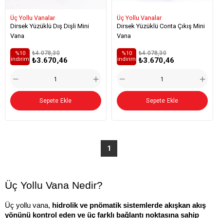
Üç Yollu Vanalar
Üç Yollu Vanalar
Dirsek Yüzüklü Dış Dişli Mini
Dirsek Yüzüklü Conta Çıkış Mini
Vana
Vana
₺4.078,30
₺4.078,30
%10
%10
₺3.670,46
₺3.670,46
i̇ndirim
i̇ndirim
Sepete Ekle
Sepete Ekle
1
Üç Yollu Vana Nedir?
Üç yollu vana, 
hidrolik ve pnömatik sistemlerde akışkan akış 
yönünü kontrol eden ve üç farklı bağlantı noktasına sahip 