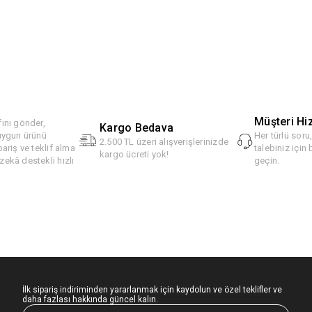
Müşteri Hi
ını gönder,
Kargo Bedava
 uygun ürünü
Her türlü soru
2.500 TL üzeri alışverişlerinizde
pariş ve teklif alma
talebiniz için 
kargo ücreti yok!
ekâ destekli hızlı
geçin.
İlk sipariş indiriminden yararlanmak için kaydolun ve özel teklifler ve
daha fazlası hakkında güncel kalın.