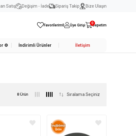
an Satış
Değişim - İade
Sipariş Takip
Bize Ulaşın
0
Favorilerim
0
Üye Girişi
Sepetim
r ⚙️
İndirimli Ürünler
İletişim
8 Ürün