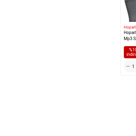
Hoparl
Hoparl
Mp3 S
%1
i̇ndi