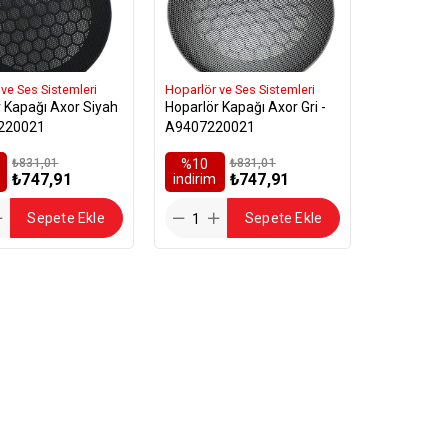
ve Ses Sistemleri
Hoparlör ve Ses Sistemleri
 Kapağı Axor Siyah
Hoparlör Kapağı Axor Gri -
220021
A9407220021
₺831,01
%10
₺831,01
₺747,91
₺747,91
i̇ndirim
Sepete Ekle
Sepete Ekle