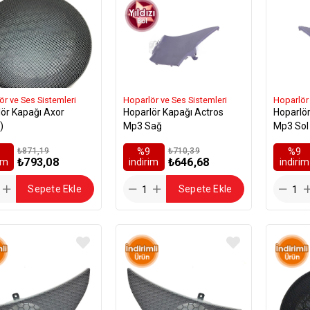
ör ve Ses Sistemleri
Hoparlör ve Ses Sistemleri
Hoparlör 
ör Kapağı Axor
Hoparlör Kapağı Actros
Hoparlör
)
Mp3 Sağ
Mp3 Sol
₺871,19
%9
₺710,39
%9
₺793,08
₺646,68
rim
i̇ndirim
i̇ndirim
Sepete Ekle
Sepete Ekle