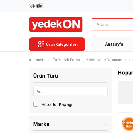
Anasayfa
Ürün Kategorileri
Anasayfa
Tır Yedek Parça
Kabin ve İç Donanım
Ho
Hopar
Ürün Türü
Hoparlör Kapağı
Marka