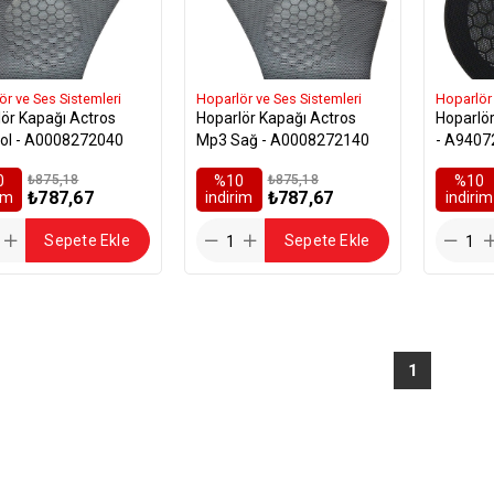
ör ve Ses Sistemleri
Hoparlör ve Ses Sistemleri
Hoparlör 
ör Kapağı Actros
Hoparlör Kapağı Actros
Hoparlör
ol - A0008272040
Mp3 Sağ - A0008272140
- A9407
0
₺875,18
%10
₺875,18
%10
₺787,67
₺787,67
rim
i̇ndirim
i̇ndirim
Sepete Ekle
Sepete Ekle
1