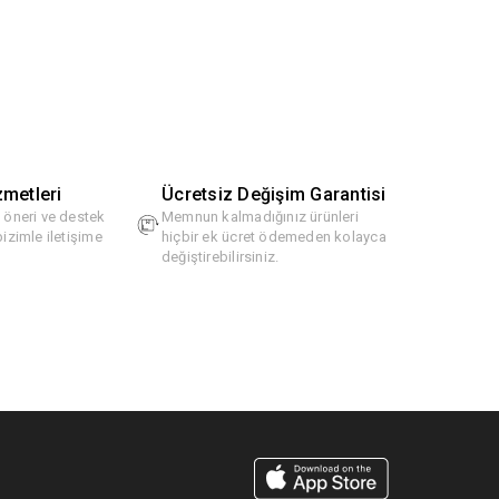
zmetleri
Ücretsiz Değişim Garantisi
, öneri ve destek
Memnun kalmadığınız ürünleri
bizimle iletişime
hiçbir ek ücret ödemeden kolayca
değiştirebilirsiniz.