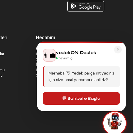
leri
Hesabım
Hesabım
×
yedekON Destek
👨‍💼
lar
Üyelik Bilgilerim
Çevrimiçi
Sepetim
İade Taleplerim
rmu
Favori Ürünlerim
Merhaba! 👋 Yedek parça ihtiyacınız
mu
Sipariş Takip
için size nasıl yardımcı olabiliriz?
💬 Sohbete Başla