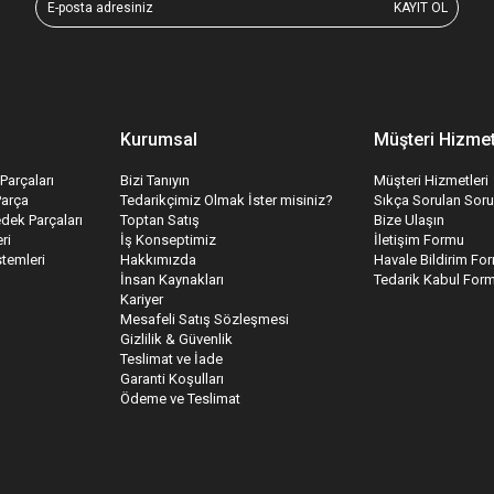
KAYIT OL
Kurumsal
Müşteri Hizmet
Parçaları
Bizi Tanıyın
Müşteri Hizmetleri
Parça
Tedarikçimiz Olmak İster misiniz?
Sıkça Sorulan Soru
edek Parçaları
Toptan Satış
Bize Ulaşın
ri
İş Konseptimiz
İletişim Formu
temleri
Hakkımızda
Havale Bildirim Fo
İnsan Kaynakları
Tedarik Kabul For
Kariyer
Mesafeli Satış Sözleşmesi
Gizlilik & Güvenlik
Teslimat ve İade
Garanti Koşulları
Ödeme ve Teslimat