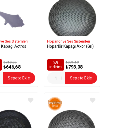
ve Ses Sistemleri
Hoparlör ve Ses Sistemleri
 Kapağı Actros
Hoparlör Kapağı Axor (Gri)
₺710,39
%9
₺871,19
₺646,68
₺793,08
i̇ndirim
Sepete Ekle
Sepete Ekle