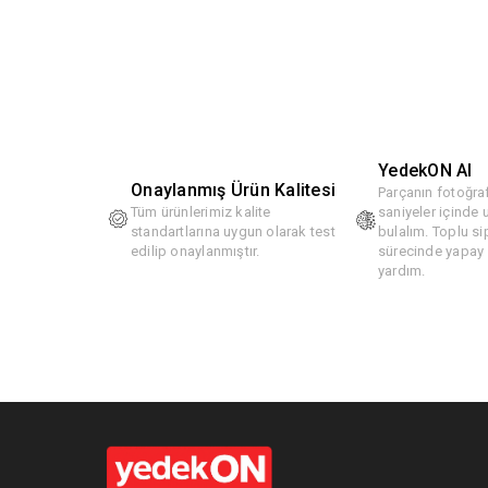
YedekON AI
Onaylanmış Ürün Kalitesi
Parçanın fotoğraf
Tüm ürünlerimiz kalite
saniyeler içinde
standartlarına uygun olarak test
bulalım. Toplu si
edilip onaylanmıştır.
sürecinde yapay z
yardım.