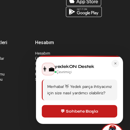
leri
Hesabım
Hesabım
lar
Üyelik Bilgilerim
×
Sepetim
yedekON Destek
👨‍💼
İade Taleplerim
Çevrimiçi
rmu
Favori Ürünlerim
mu
Sipariş Takip
Merhaba! 👋 Yedek parça ihtiyacınız
için size nasıl yardımcı olabiliriz?
💬 Sohbete Başla