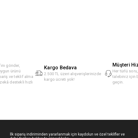
Müşteri Hi
ını gönder,
Kargo Bedava
 uygun ürünü
Her türlü soru
2.500 TL üzeri alışverişlerinizde
pariş ve teklif alma
talebiniz için 
kargo ücreti yok!
ekâ destekli hızlı
geçin.
İlk sipariş indiriminden yararlanmak için kaydolun ve özel teklifler ve