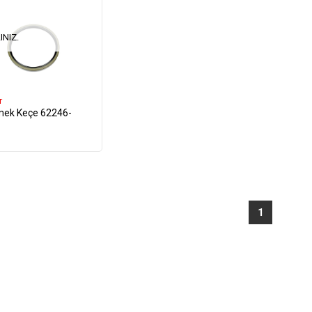
INIZ.
r
mek Keçe 62246-
1