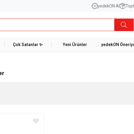
yedekON AI
Topt
Çok Satanlar ✨
Yeni Ürünler
yedekON Öneriyo
er