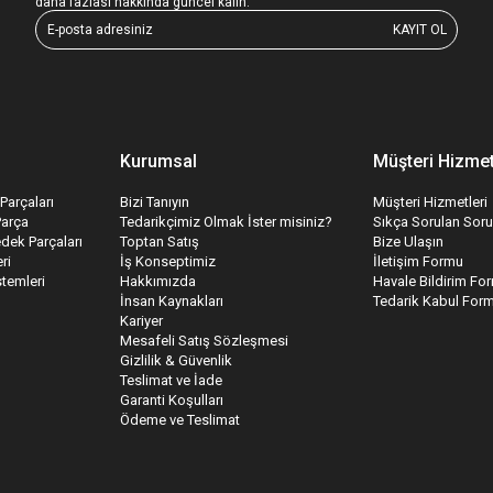
daha fazlası hakkında güncel kalın.
KAYIT OL
Kurumsal
Müşteri Hizmet
Parçaları
Bizi Tanıyın
Müşteri Hizmetleri
Parça
Tedarikçimiz Olmak İster misiniz?
Sıkça Sorulan Soru
edek Parçaları
Toptan Satış
Bize Ulaşın
ri
İş Konseptimiz
İletişim Formu
temleri
Hakkımızda
Havale Bildirim Fo
İnsan Kaynakları
Tedarik Kabul For
Kariyer
Mesafeli Satış Sözleşmesi
Gizlilik & Güvenlik
Teslimat ve İade
Garanti Koşulları
Ödeme ve Teslimat