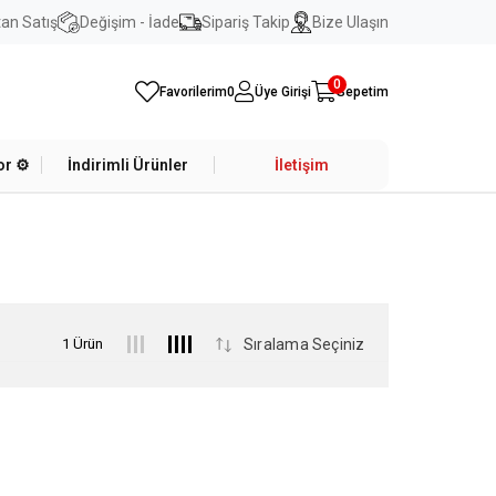
an Satış
Değişim - İade
Sipariş Takip
Bize Ulaşın
0
Favorilerim
0
Üye Girişi
Sepetim
r ⚙️
İndirimli Ürünler
İletişim
1 Ürün