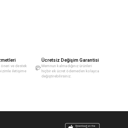
zmetleri
Ücretsiz Değişim Garantisi
, öneri ve destek
Memnun kalmadığınız ürünleri
bizimle iletişime
hiçbir ek ücret ödemeden kolayca
değiştirebilirsiniz.