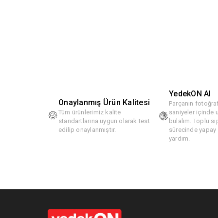
YedekON AI
Onaylanmış Ürün Kalitesi
Parçanın fotoğraf
Tüm ürünlerimiz kalite
saniyeler içinde
standartlarına uygun olarak test
bulalım. Toplu si
edilip onaylanmıştır.
sürecinde yapay z
yardım.