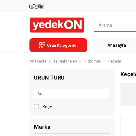
Anasayfa
Ürün Kategorileri
Anasayfa
İş Makineleri
Hidromek
Keçeler
Keçel
ÜRÜN TÜRÜ
Keçe
Marka