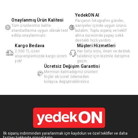
YedekON AI
Onaylanmış Ürün Kalitesi
Parçanın fotoğrafını gönder,
Tüm ürünlerimiz kalite
saniyeler içinde uygun ürünü
standartlarına uygun olarak test
bulalım. Toplu sipariş ve teklif
edilip onaylanmıştır.
alma sürecinde yapay zekâ
destekli hızlı yardım.
Kargo Bedava
Müşteri Hizmetleri
2.500 TL üzeri
Her türlü soru, öneri ve destek
alışverişlerinizde kargo ücreti
talebiniz için bizimle iletişime
yok!
geçin.
Ücretsiz Değişim Garantisi
Memnun kalmadığınız ürünleri
hiçbir ek ücret ödemeden
kolayca değiştirebilirsiniz.
İlk sipariş indiriminden yararlanmak için kaydolun ve özel teklifler ve daha
fazlası hakkında güncel kalın.