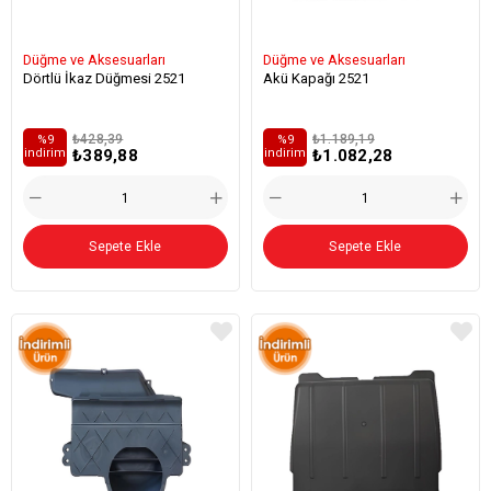
Düğme ve Aksesuarları
Düğme ve Aksesuarları
Dörtlü İkaz Düğmesi 2521
Akü Kapağı 2521
₺428,39
₺1.189,19
%9
%9
₺389,88
₺1.082,28
i̇ndirim
i̇ndirim
Sepete Ekle
Sepete Ekle