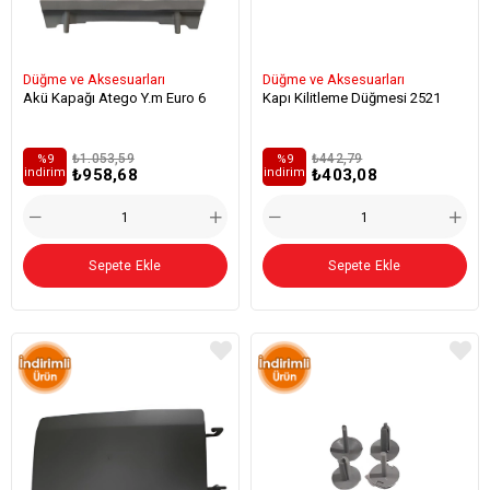
Düğme ve Aksesuarları
Düğme ve Aksesuarları
Akü Kapağı Atego Y.m Euro 6
Kapı Kilitleme Düğmesi 2521
₺1.053,59
₺442,79
%9
%9
₺958,68
₺403,08
i̇ndirim
i̇ndirim
Sepete Ekle
Sepete Ekle