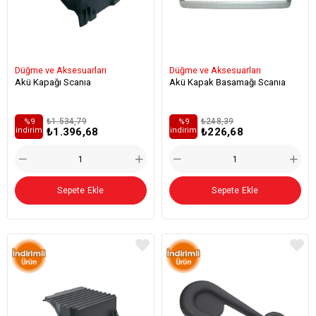
Düğme ve Aksesuarları
Düğme ve Aksesuarları
Akü Kapağı Scanıa
Akü Kapak Basamağı Scanıa
₺1.534,79
₺248,39
%9
%9
₺1.396,68
₺226,68
i̇ndirim
i̇ndirim
Sepete Ekle
Sepete Ekle