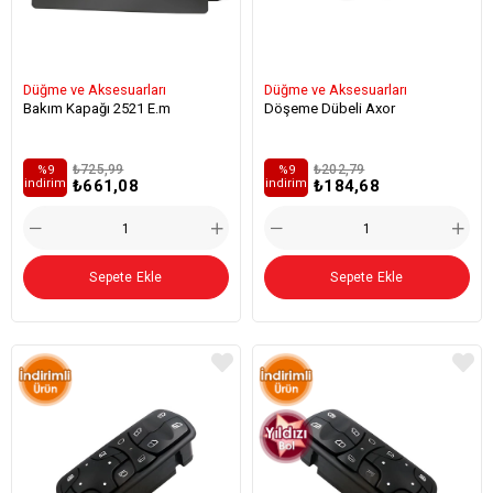
Düğme ve Aksesuarları
Düğme ve Aksesuarları
Bakım Kapağı 2521 E.m
Döşeme Dübeli Axor
₺725,99
₺202,79
%9
%9
₺661,08
₺184,68
i̇ndirim
i̇ndirim
Sepete Ekle
Sepete Ekle