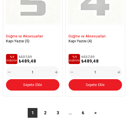
Düğme ve Aksesuarları
Düğme ve Aksesuarları
Kapı Yazısı (5)
Kapı Yazısı (4)
₺537,59
₺537,59
%9
%9
₺489,48
₺489,48
i̇ndirim
i̇ndirim
Sepete Ekle
Sepete Ekle
1
2
3
...
6
>