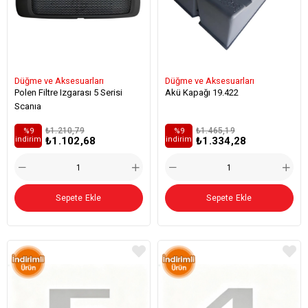
Düğme ve Aksesuarları
Düğme ve Aksesuarları
Polen Filtre Izgarası 5 Serisi
Akü Kapağı 19.422
Scanıa
₺1.210,79
₺1.465,19
%9
%9
₺1.102,68
₺1.334,28
i̇ndirim
i̇ndirim
Sepete Ekle
Sepete Ekle