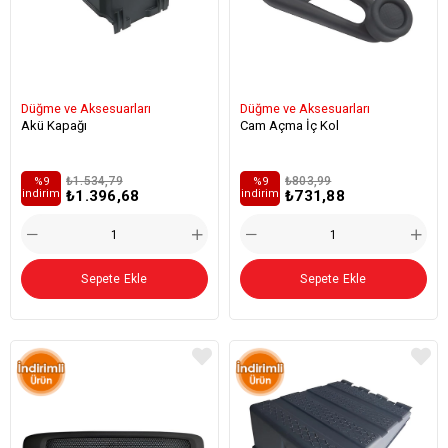
Düğme ve Aksesuarları
Düğme ve Aksesuarları
Akü Kapağı
Cam Açma İç Kol
₺1.534,79
₺803,99
%9
%9
₺1.396,68
₺731,88
i̇ndirim
i̇ndirim
Sepete Ekle
Sepete Ekle