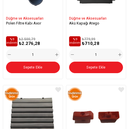
Düğme ve Aksesuarları
Düğme ve Aksesuarları
Polen Filtre Kabı Axor
Akü Kapağı Atego
₺2.500,79
₺779,99
%9
%9
₺2.276,28
₺710,28
i̇ndirim
i̇ndirim
Sepete Ekle
Sepete Ekle