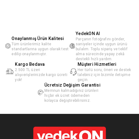
YedekON AI
Onaylanmış Ürün Kalitesi
Parçanın fotoğrafını gönder,
Tüm ürünlerimiz kalite
saniyeler içinde uygun ürünü
standartlarına uygun olarak test
bulalım. Toplu sipariş ve teklif
edilip onaylanmıştır.
alma sürecinde yapay zekâ
destekli hızlı yardım.
Kargo Bedava
Müşteri Hizmetleri
2.500 TL üzeri
Her türlü soru, öneri ve destek
alışverişlerinizde kargo ücreti
talebiniz için bizimle iletişime
yok!
geçin.
Ücretsiz Değişim Garantisi
Memnun kalmadığınız ürünleri
hiçbir ek ücret ödemeden
kolayca değiştirebilirsiniz.