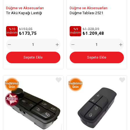
Düğme ve Aksesuarları
Düğme ve Aksesuarları
Tir Akü Kapağı Lastiği
Düğme Tablası 2521
₺193,05
₺1.328,39
%10
%9
₺173,75
₺1.209,48
i̇ndirim
i̇ndirim
Sepete Ekle
Sepete Ekle