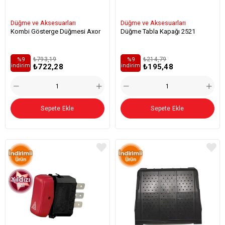
Düğme ve Aksesuarları
Düğme ve Aksesuarları
Kombi Gösterge Düğmesi Axor
Düğme Tabla Kapağı 2521
₺793,19
₺214,79
%9
%9
₺722,28
₺195,48
i̇ndirim
i̇ndirim
Sepete Ekle
Sepete Ekle