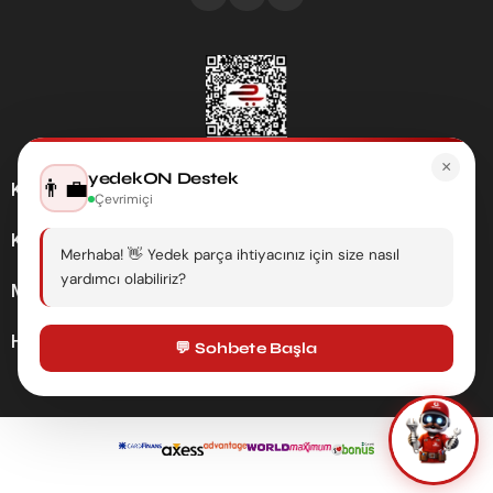
×
yedekON Destek
👨‍💼
Kategoriler
Çevrimiçi
Kurumsal
Merhaba! 👋 Yedek parça ihtiyacınız için size nasıl
yardımcı olabiliriz?
Müşteri Hizmetleri
Hesabım
💬 Sohbete Başla