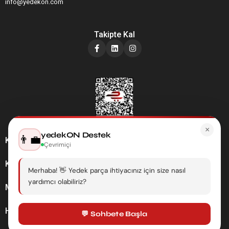
info@yedekon.com
Takipte Kal
×
yedekON Destek
👨‍💼
Kategoriler
Çevrimiçi
Kurumsal
Merhaba! 👋 Yedek parça ihtiyacınız için size nasıl
yardımcı olabiliriz?
Müşteri Hizmetleri
Hesabım
💬 Sohbete Başla