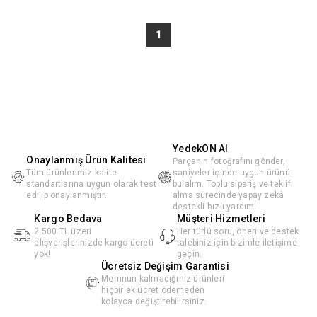
1
YedekON AI
Onaylanmış Ürün Kalitesi
Parçanın fotoğrafını gönder,
Tüm ürünlerimiz kalite
saniyeler içinde uygun ürünü
standartlarına uygun olarak test
bulalım. Toplu sipariş ve teklif
edilip onaylanmıştır.
alma sürecinde yapay zekâ
destekli hızlı yardım.
Kargo Bedava
Müşteri Hizmetleri
2.500 TL üzeri
Her türlü soru, öneri ve destek
alışverişlerinizde kargo ücreti
talebiniz için bizimle iletişime
yok!
geçin.
Ücretsiz Değişim Garantisi
Memnun kalmadığınız ürünleri
hiçbir ek ücret ödemeden
kolayca değiştirebilirsiniz.