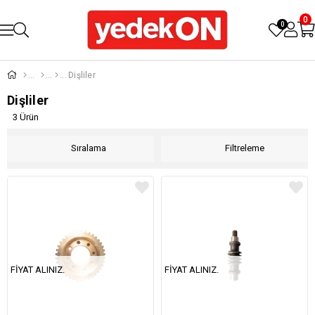
0
0
Dişliler
Dişliler
3 Ürün
Sıralama
Filtreleme
FIYAT ALINIZ.
FIYAT ALINIZ.