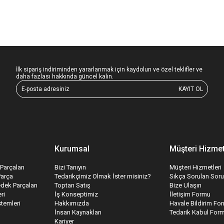
İlk sipariş indiriminden yararlanmak için kaydolun ve özel teklifler ve
daha fazlası hakkında güncel kalın.
KAYIT OL
Kurumsal
Müşteri Hizmet
Parçaları
Bizi Tanıyın
Müşteri Hizmetleri
Parça
Tedarikçimiz Olmak İster misiniz?
Sıkça Sorulan Soru
edek Parçaları
Toptan Satış
Bize Ulaşın
ri
İş Konseptimiz
İletişim Formu
temleri
Hakkımızda
Havale Bildirim Fo
İnsan Kaynakları
Tedarik Kabul For
Kariyer