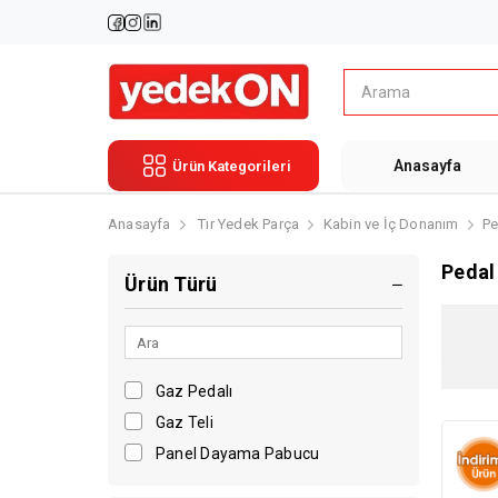
Anasayfa
Ürün Kategorileri
Anasayfa
Tır Yedek Parça
Kabin ve İç Donanım
Pe
Pedal
Ürün Türü
Gaz Pedalı
Gaz Teli
Panel Dayama Pabucu