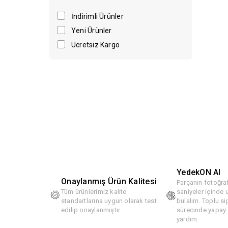
İndirimli Ürünler
Yeni Ürünler
Ücretsiz Kargo
YedekON AI
Onaylanmış Ürün Kalitesi
Parçanın fotoğraf
Tüm ürünlerimiz kalite
saniyeler içinde
standartlarına uygun olarak test
bulalım. Toplu si
edilip onaylanmıştır.
sürecinde yapay z
yardım.