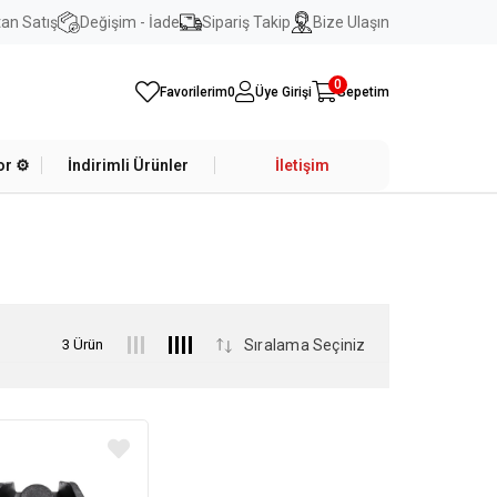
an Satış
Değişim - İade
Sipariş Takip
Bize Ulaşın
0
Favorilerim
0
Üye Girişi
Sepetim
r ⚙️
İndirimli Ürünler
İletişim
3 Ürün