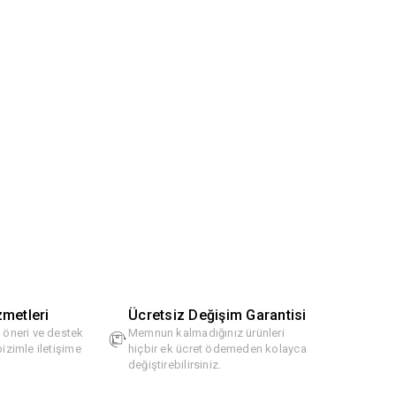
zmetleri
Ücretsiz Değişim Garantisi
, öneri ve destek
Memnun kalmadığınız ürünleri
bizimle iletişime
hiçbir ek ücret ödemeden kolayca
değiştirebilirsiniz.