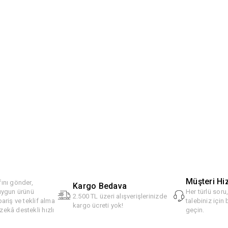
Müşteri Hi
ını gönder,
Kargo Bedava
 uygun ürünü
Her türlü soru
2.500 TL üzeri alışverişlerinizde
pariş ve teklif alma
talebiniz için 
kargo ücreti yok!
ekâ destekli hızlı
geçin.