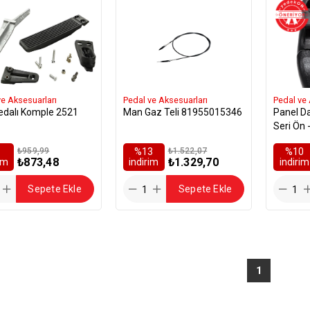
ve Aksesuarları
Pedal ve Aksesuarları
Pedal ve 
edalı Komple 2521
Man Gaz Teli 81955015346
Panel D
Seri Ön
₺959,99
%13
₺1.522,07
%10
₺873,48
₺1.329,70
rim
i̇ndirim
i̇ndirim
Sepete Ekle
Sepete Ekle
1