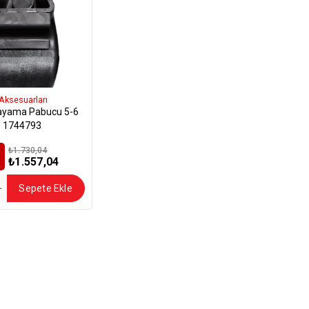
Aksesuarları
ayama Pabucu 5-6
 - 1744793
₺1.730,04
₺1.557,04
Sepete Ekle