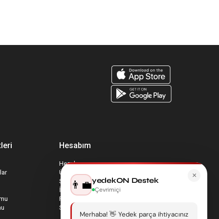
leri
Hesabım
Hesabım
lar
Üyelik Bilgilerim
×
yedekON Destek
Sepetim
👨‍💼
Çevrimiçi
İade Taleplerim
rmu
Favori Ürünlerim
mu
Sipariş Takip
Merhaba! 👋 Yedek parça ihtiyacınız