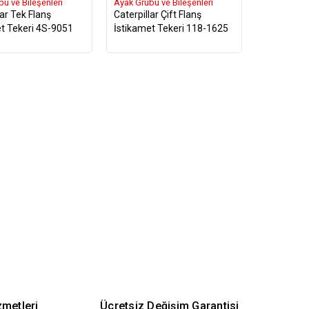
u ve Bileşenleri
Ayak Grubu ve Bileşenleri
lar Tek Flanş
Caterpillar Çift Flanş
t Tekeri 4S-9051
İstikamet Tekeri 118-1625
zmetleri
Ücretsiz Değişim Garantisi