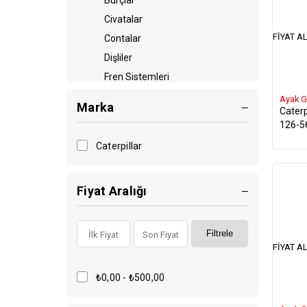
Burçlar
Civatalar
FIYAT AL
Contalar
Dişliler
Fren Sistemleri
Diğer
Ayak G
Marka
Caterp
Filtreler
126-5
Hortumlar
Caterpillar
Kaplinler
Kasnaklar
Fiyat Aralığı
Pompalar
Plakalar
Palet Sistemleri
Filtrele
FIYAT AL
Plate
Pistonlar
₺0,00 - ₺500,00
Sekmanlar