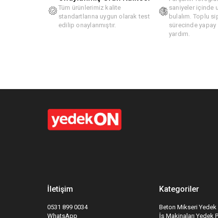
Tüm ürünlerimiz kalite
saniyeler içinde
standartlarına uygun olarak test
bulalım. Toplu si
edilip onaylanmıştır.
sürecinde yapay z
yardım.
İletişim
Kategoriler
0531 899 0034
Beton Mikseri Yedek 
WhatsApp
İş Makinaları Yedek 