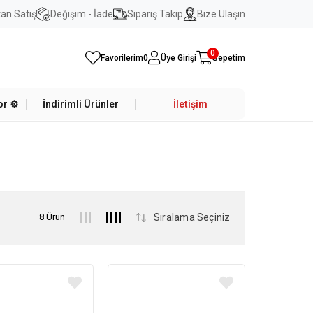
an Satış
Değişim - İade
Sipariş Takip
Bize Ulaşın
0
Favorilerim
0
Üye Girişi
Sepetim
r ⚙️
İndirimli Ürünler
İletişim
8 Ürün