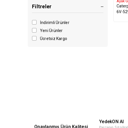
Shaftlar
Ayak G
Filtreler
Cater
Süzgeçler
6V-52
Tırnaklar
İndirimli Ürünler
Pimler
Yeni Ürünler
Ücretsiz Kargo
YedekON AI
Onaylanmış Ürün Kalitesi
Parçanın fotoğraf