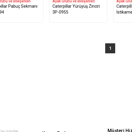
rubu ve Bileşenleri
Ayak Grubu ve Bileşenleri
Ayak Grub
pillar Pabuç Sekmanı
Caterpillar Yürüyüş Zinciri
Caterpil
94
3P-0955
İstikame
1
Müşteri Hi
ını gönder,