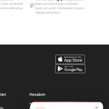
, öneri ve destek
Memnun kalmadığınız ürünleri
bizimle iletişime
hiçbir ek ücret ödemeden kolayca
değiştirebilirsiniz.
leri
Hesabım
Hesabım
×
lar
Üyelik Bilgilerim