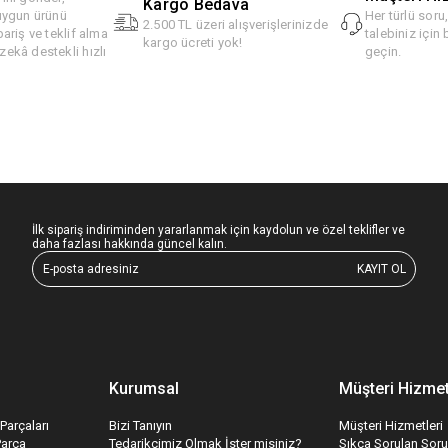
Kargo Bedava
 uygun ürünü
Her türlü soru
2.500 TL üzeri alışverişlerinizde
pariş ve teklif alma
talebiniz için 
kargo ücreti yok!
ekâ destekli hızlı
geçin.
İlk sipariş indiriminden yararlanmak için kaydolun ve özel teklifler ve
daha fazlası hakkında güncel kalın.
KAYIT OL
Kurumsal
Müşteri Hizmet
Parçaları
Bizi Tanıyın
Müşteri Hizmetleri
Parça
Tedarikçimiz Olmak İster misiniz?
Sıkça Sorulan Soru