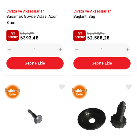
Civata ve Aksesuarları
Civata ve Aksesuarları
Basamak Gövde Vidası Axor
Bağlantı Sağ
8mm.
₺431,99
₺2.843,99
%9
%9
₺393,48
₺2.588,28
i̇ndirim
i̇ndirim
Sepete Ekle
Sepete Ekle