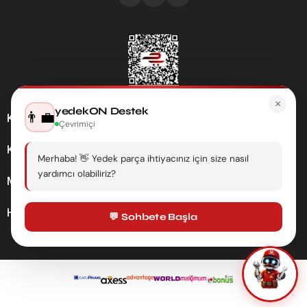
×
yedekON Destek
👨‍💼
Kategoriler
Çevrimiçi
Kurumsal
Merhaba! 👋 Yedek parça ihtiyacınız için size nasıl
yardımcı olabiliriz?
Müşteri Hizmetleri
Hesabım
💬 Sohbete Başla