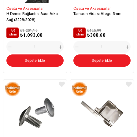
Civata ve Aksesuarları
Civata ve Aksesuarları
H Demiri Bağlantısı Axor Arka
Tampon Vidası Atego 5mm.
Sağ (3228/3028)
₺1.201,19
₺425,99
%9
%9
₺1.093,08
₺388,68
i̇ndirim
i̇ndirim
Sepete Ekle
Sepete Ekle