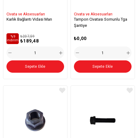
Civata ve Aksesuarları
Civata ve Aksesuarları
Karlık Bağlantı Vidasi Man
Tampon Civatası Somunlu Tga
Şantiye
₺207,59
%9
₺0,00
₺189,48
i̇ndirim
Sepete Ekle
Sepete Ekle