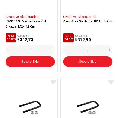
Civata ve Aksesuarları
Civata ve Aksesuarları
3340 4140 Mercedes V Kol
Axor Arka Saplama 18Mm 40Cm
Civatası M24 12 Cm
₺346,53
₺426,85
%13
%13
₺302,73
₺372,90
i̇ndirim
i̇ndirim
Sepete Ekle
Sepete Ekle