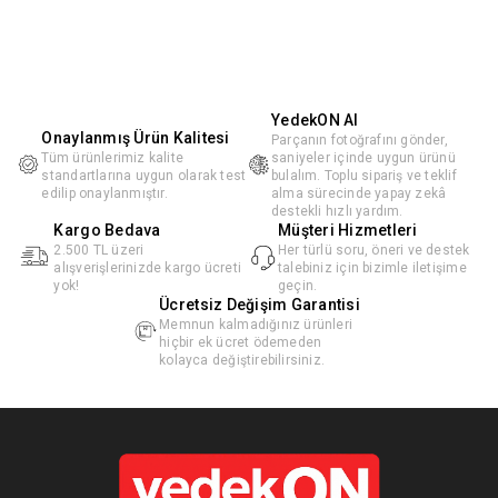
YedekON AI
Onaylanmış Ürün Kalitesi
Parçanın fotoğrafını gönder,
Tüm ürünlerimiz kalite
saniyeler içinde uygun ürünü
standartlarına uygun olarak test
bulalım. Toplu sipariş ve teklif
edilip onaylanmıştır.
alma sürecinde yapay zekâ
destekli hızlı yardım.
Kargo Bedava
Müşteri Hizmetleri
2.500 TL üzeri
Her türlü soru, öneri ve destek
alışverişlerinizde kargo ücreti
talebiniz için bizimle iletişime
yok!
geçin.
Ücretsiz Değişim Garantisi
Memnun kalmadığınız ürünleri
hiçbir ek ücret ödemeden
kolayca değiştirebilirsiniz.