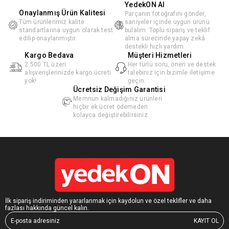
YedekON AI
Onaylanmış Ürün Kalitesi
Parçanın fotoğrafını gönder,
Tüm ürünlerimiz kalite
saniyeler içinde uygun ürünü
standartlarına uygun olarak test
bulalım. Toplu sipariş ve teklif
edilip onaylanmıştır.
alma sürecinde yapay zekâ
destekli hızlı yardım.
Kargo Bedava
Müşteri Hizmetleri
2.500 TL üzeri
Her türlü soru, öneri ve destek
alışverişlerinizde kargo ücreti
talebiniz için bizimle iletişime
yok!
geçin.
Ücretsiz Değişim Garantisi
Memnun kalmadığınız ürünleri
hiçbir ek ücret ödemeden
kolayca değiştirebilirsiniz.
İlk sipariş indiriminden yararlanmak için kaydolun ve özel teklifler ve daha
fazlası hakkında güncel kalın.
KAYIT OL