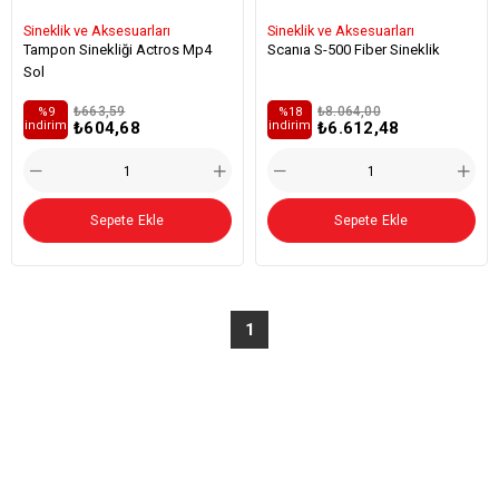
Sineklik ve Aksesuarları
Sineklik ve Aksesuarları
Tampon Sinekliği Actros Mp4
Scanıa S-500 Fiber Sineklik
Sol
₺663,59
₺8.064,00
%9
%18
₺604,68
₺6.612,48
i̇ndirim
i̇ndirim
Sepete Ekle
Sepete Ekle
1