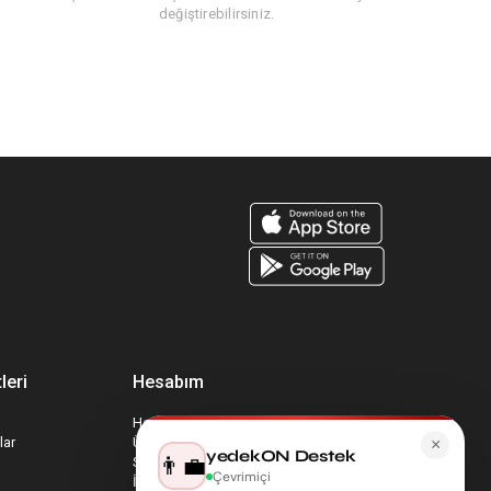
değiştirebilirsiniz.
leri
Hesabım
Hesabım
lar
Üyelik Bilgilerim
×
yedekON Destek
👨‍💼
Sepetim
Çevrimiçi
İade Taleplerim