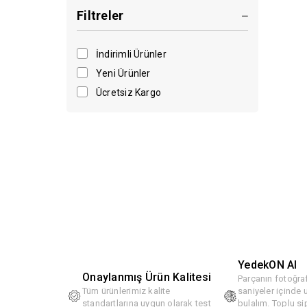
Filtreler
İndirimli Ürünler
Yeni Ürünler
Ücretsiz Kargo
YedekON AI
Onaylanmış Ürün Kalitesi
Parçanın fotoğraf
Tüm ürünlerimiz kalite
saniyeler içinde
standartlarına uygun olarak test
bulalım. Toplu si