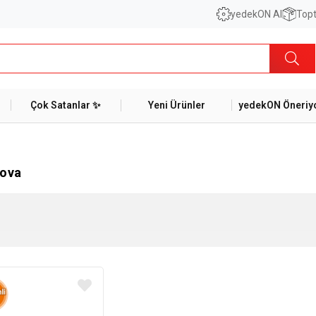
yedekON AI
Topt
Çok Satanlar ✨
Yeni Ürünler
yedekON Öneriyo
ova