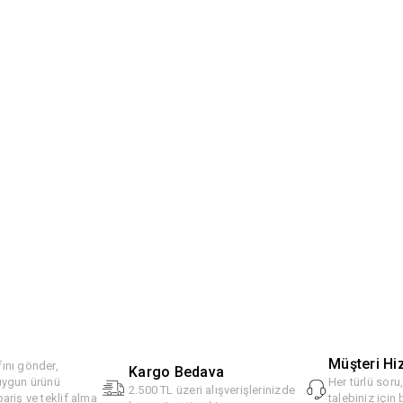
Müşteri Hi
ını gönder,
Kargo Bedava
 uygun ürünü
Her türlü soru
2.500 TL üzeri alışverişlerinizde
pariş ve teklif alma
talebiniz için 