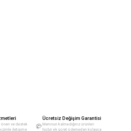
zmetleri
Ücretsiz Değişim Garantisi
, öneri ve destek
Memnun kalmadığınız ürünleri
bizimle iletişime
hiçbir ek ücret ödemeden kolayca