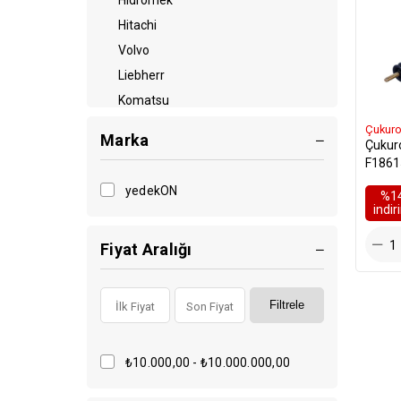
Hidromek
Hitachi
Volvo
Liebherr
Komatsu
Mastaş
Çukur
Marka
Çukur
Sumitomo
F1861
Manitou
yedekON
%1
İmalat
i̇ndi
Terex
Fiyat Aralığı
Esco
Mst
Filtrele
₺10.000,00 - ₺10.000.000,00