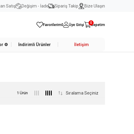
an Satış
Değişim - İade
Sipariş Takip
Bize Ulaşın
0
Favorilerim
0
Üye Girişi
Sepetim
r ⚙️
İndirimli Ürünler
İletişim
1 Ürün