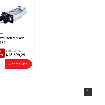
ova
ova Fren Merkezi
530
4
₺18.268,26
₺15.699,29
rim
Sepete Ekle
1