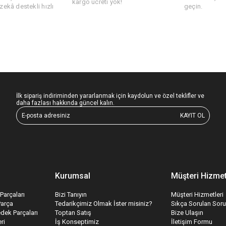
kargo ücreti yok!
ekâ destekli hızlı
geçin.
İlk sipariş indiriminden yararlanmak için kaydolun ve özel teklifler ve
daha fazlası hakkında güncel kalın.
KAYIT OL
Kurumsal
Müşteri Hizmet
Parçaları
Bizi Tanıyın
Müşteri Hizmetleri
Parça
Tedarikçimiz Olmak İster misiniz?
Sıkça Sorulan Soru
edek Parçaları
Toptan Satış
Bize Ulaşın
ri
İş Konseptimiz
İletişim Formu