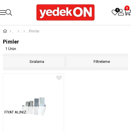
0
0
Pimler
Pimler
1 Ürün
Sıralama
Filtreleme
FIYAT ALINIZ.