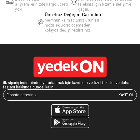
alışverişlerinizde kargo ücreti
talebiniz için bizimle iletişime
yok!
geçin.
Ücretsiz Değişim Garantisi
Memnun kalmadığınız ürünleri
hiçbir ek ücret ödemeden
kolayca değiştirebilirsiniz.
İlk sipariş indiriminden yararlanmak için kaydolun ve özel teklifler ve daha
fazlası hakkında güncel kalın.
KAYIT OL