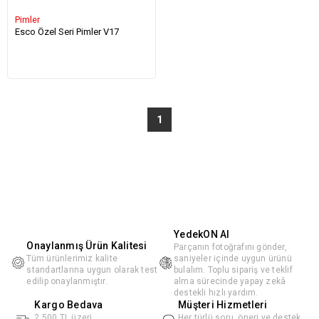
Pimler
Esco Özel Seri Pimler V17
1
YedekON AI
Onaylanmış Ürün Kalitesi
Parçanın fotoğrafını gönder,
Tüm ürünlerimiz kalite
saniyeler içinde uygun ürünü
standartlarına uygun olarak test
bulalım. Toplu sipariş ve teklif
edilip onaylanmıştır.
alma sürecinde yapay zekâ
destekli hızlı yardım.
Kargo Bedava
Müşteri Hizmetleri
2.500 TL üzeri
Her türlü soru, öneri ve destek