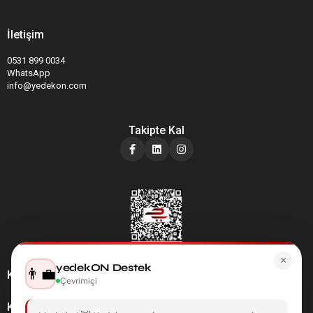
İletişim
0531 899 0034
WhatsApp
info@yedekon.com
Takipte Kal
×
yedekON Destek
👨‍💼
Kategoriler
Çevrimiçi
Kurumsal