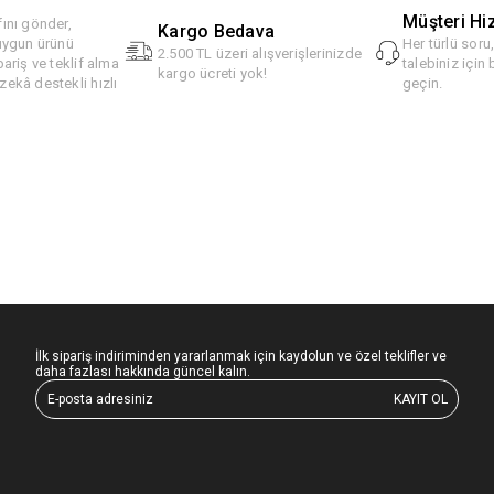
Müşteri Hi
ını gönder,
Kargo Bedava
 uygun ürünü
Her türlü soru
2.500 TL üzeri alışverişlerinizde
pariş ve teklif alma
talebiniz için 
kargo ücreti yok!
ekâ destekli hızlı
geçin.
İlk sipariş indiriminden yararlanmak için kaydolun ve özel teklifler ve
daha fazlası hakkında güncel kalın.
KAYIT OL