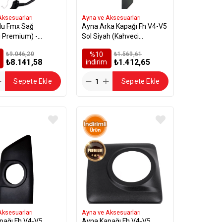
Aksesuarları
Ayna ve Aksesuarları
lu Fmx Sağ
Ayna Arka Kapağı Fh V4-V5
i Premium) -
Sol Siyah (Kahveci
84
Premium) - 21765994
₺9.046,20
%10
₺1.569,61
₺8.141,58
₺1.412,65
i̇ndirim
Sepete Ekle
Sepete Ekle
Aksesuarları
Ayna ve Aksesuarları
pağı Fh V4-V5
Ayna Kapağı Fh V4-V5