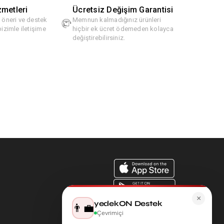
zmetleri
Ücretsiz Değişim Garantisi
, öneri ve destek
Memnun kalmadığınız ürünleri
bizimle iletişime
hiçbir ek ücret ödemeden kolayca
değiştirebilirsiniz.
×
yedekON Destek
👨‍💼
Çevrimiçi