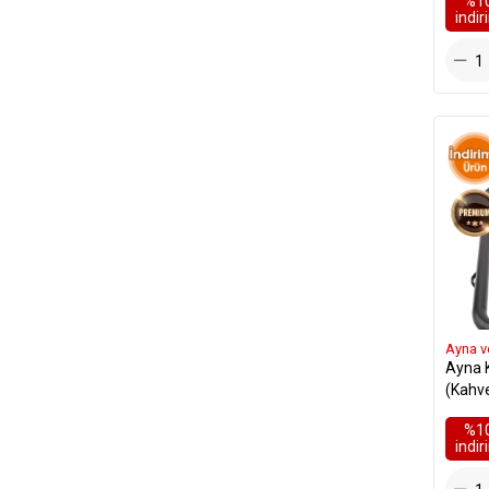
%1
i̇ndi
Ayna v
Ayna K
(Kahv
16853
%1
i̇ndi