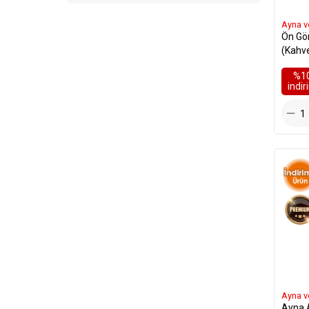
Ayna v
Ön Gö
(Kahv
21311
%1
i̇ndi
Ayna v
Ayna 