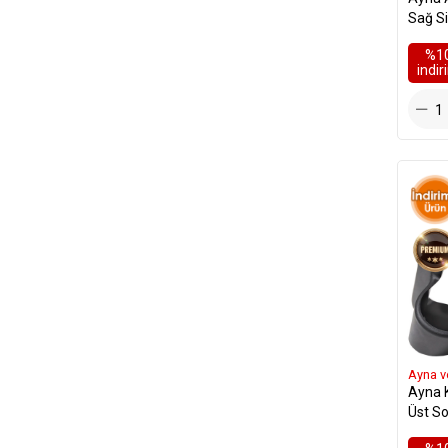
Sağ Si
Premi
%1
i̇ndi
Ayna v
Ayna 
Üst S
- 822