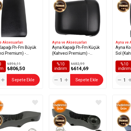
e Aksesuarları
Ayna ve Aksesuarları
Ayna ve 
Kapağı Fh-Fm Büyük
Ayna Kapağı Fh-Fm Küçük
Ayna Ko
eci Premium) -
(Kahveci Premium) -
Sol (Kah
810
20360811
205356
0
₺896,11
%10
₺682,99
%10
₺806,50
₺614,69
rim
i̇ndirim
i̇ndirim
Sepete Ekle
Sepete Ekle