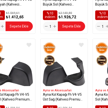
yah (Kahveci
Büyük Sol (Kahveci
Büyük S
um) - 21766009
Premium) - 82356808
Premium
0
₺1.569,61
%10
₺2.140,80
%10
₺1.412,65
₺1.926,72
rim
i̇ndirim
i̇ndirim
Sepete Ekle
Sepete Ekle
e Aksesuarları
Ayna ve Aksesuarları
Ayna ve 
Kol Kapağı Fh V4-V5
Ayna Kol Kapağı Fh V4-V5
Ayna Ko
ol (Kahveci Premium)
Üst Sağ (Kahveci Premium)
Sol (Kah
68522
- 82268525
180856
₺1.006,94
₺1.006,94