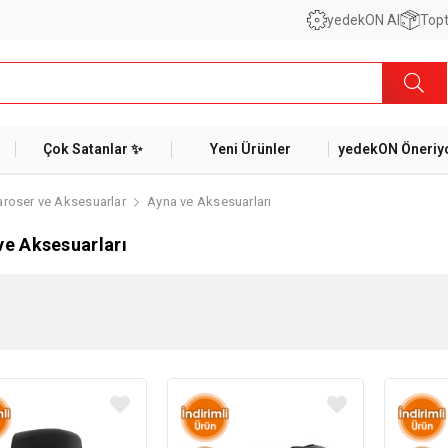
yedekON AI
Topt
Çok Satanlar ✨
Yeni Ürünler
yedekON Öneriyo
aroser ve Aksesuarlar
Ayna ve Aksesuarları
ve Aksesuarları