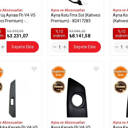
e Aksesuarları
Ayna ve Aksesuarları
Ayna ve 
rüş Aynası Fh V4-V5
Ayna Kolu Fmx Sol (Kahveci
Ayna Ko
eci Premium) -
Premium) - 82417283
(Kahvec
610
824172
0
₺3.590,08
%10
₺9.046,20
%10
₺3.231,07
₺8.141,58
rim
i̇ndirim
i̇ndirim
Sepete Ekle
Sepete Ekle
e Aksesuarları
Ayna ve Aksesuarları
Ayna ve 
Arka Kapağı Fh V4-V5
Ayna Kapağı Fh V4-V5
Ayna Ka