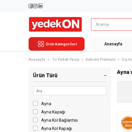
Anasayfa
Ürün Kategorileri
Anasayfa
Tır Yedek Parça
Kahveci Premium
Dış K
Ayna 
Ürün Türü
Ayna
Ayna Kapağı
Ayna Kol Bağlantısı
Ayna Kol Kapağı