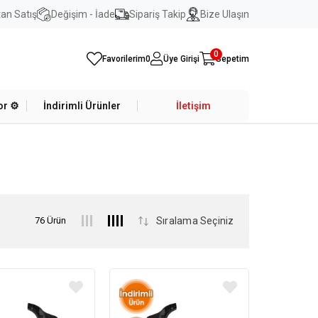
an Satış
Değişim - İade
Sipariş Takip
Bize Ulaşın
0
Favorilerim
0
Üye Girişi
Sepetim
r ⚙️
İndirimli Ürünler
İletişim
76 Ürün