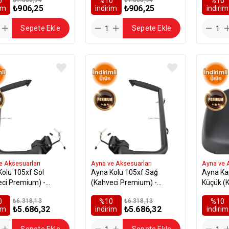
0
%10
%10
₺906,25
₺906,25
rim
i̇ndirim
i̇ndirim
Sepete Ekle
Sepete Ekle
e Aksesuarları
Ayna ve Aksesuarları
Ayna ve 
olu 105xf Sol
Ayna Kolu 105xf Sağ
Ayna Ka
eci Premium) -
(Kahveci Premium) -
Küçük (
24
1685325
164432
0
₺6.318,13
%10
₺6.318,13
%10
₺5.686,32
₺5.686,32
rim
i̇ndirim
i̇ndirim