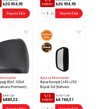
%10
₺20.954,95
₺20.954,95
i̇ndirim
Sepete Ekle
Sepete Ekle
Aksesuarları
Ayna ve Aksesuarları
pağı 85cf-105xf
Ayna Komple Lf45-Lf55
Kahveci Premium) -
Büyük Sol (Kahveci
6
Premium) - 1735519
₺981,36
%10
₺7.511,68
₺883,22
₺6.760,51
i̇ndirim