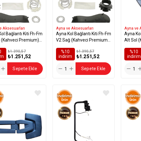
e Aksesuarları
Ayna ve Aksesuarları
Ayna ve 
ol Bağlantı Kiti Fh-Fm
Ayna Kol Bağlantı Kiti Fh-Fm
Ayna Ko
 (Kahveci Premium) -
V2 Sağ (Kahveci Premium)
Alt Sol 
485
- 21059102
822685
0
₺1.390,57
%10
₺1.390,57
%10
₺1.251,52
₺1.251,52
rim
i̇ndirim
i̇ndirim
Sepete Ekle
Sepete Ekle