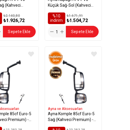
ağ (Kahveci
Küçük Sağ-Sol (Kahveci
) - 82359213
Premium) - 82356819
₺2.140,80
%10
₺1.671,91
₺1.926,72
₺1.504,72
i̇ndirim
Sepete Ekle
Sepete Ekle
Aksesuarları
Ayna ve Aksesuarları
mple 85cf Euro-5
Ayna Komple 85cf Euro-5
veci Premium) -
Sağ (Kahveci Premium) -
7
1808568
₺23.283,28
₺23.283,28