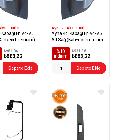
Aksesuarları
Ayna ve Aksesuarları
l Kapağı Fh V4-V5
Ayna Kol Kapağı Fh V4-V5
(Kahveci Premium) -
Alt Sağ (Kahveci Premium)
42
- 82268553
₺981,36
%10
₺981,36
₺883,22
₺883,22
i̇ndirim
Sepete Ekle
Sepete Ekle