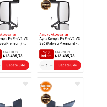
Aksesuarları
Ayna ve Aksesuarları
mple Fh-Fm V2-V3
Ayna Komple Fh-Fm V2-V3
veci Premium) -
Sağ (Kahveci Premium) -
02
20535603
₺14.928,59
%10
₺14.928,59
₺13.435,73
₺13.435,73
i̇ndirim
Sepete Ekle
Sepete Ekle