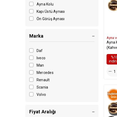
Ayna Kolu
Kapı Üstü Aynası
Ön Görüş Aynası
Marka
Ayna v
Ayna 
(Kahv
Daf
20360
%1
Iveco
i̇ndi
Man
Mercedes
Renault
Scania
Volvo
Fiyat Aralığı