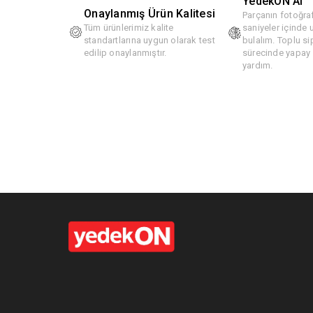
YedekON AI
Onaylanmış Ürün Kalitesi
Parçanın fotoğraf
Tüm ürünlerimiz kalite
saniyeler içinde
standartlarına uygun olarak test
bulalım. Toplu si
edilip onaylanmıştır.
sürecinde yapay z
yardım.