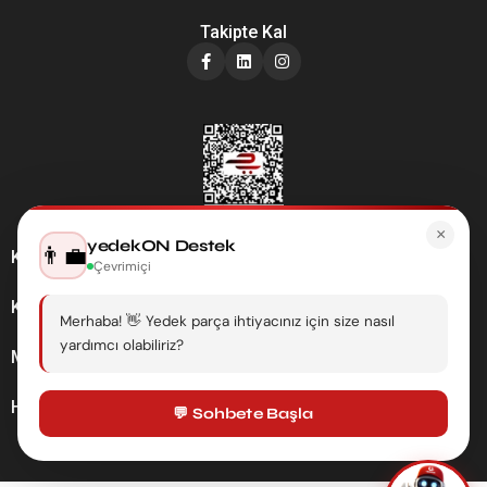
Takipte Kal
×
yedekON Destek
👨‍💼
Kategoriler
Çevrimiçi
Kurumsal
Merhaba! 👋 Yedek parça ihtiyacınız için size nasıl
yardımcı olabiliriz?
Müşteri Hizmetleri
Hesabım
💬 Sohbete Başla