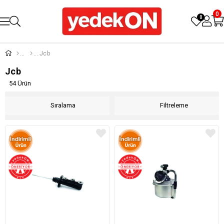
0
0
Jcb
Jcb
54 Ürün
Sıralama
Filtreleme