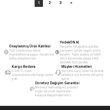
1
2
3
>
YedekON AI
Onaylanmış Ürün Kalitesi
Parçanın fotoğrafını gönder,
Tüm ürünlerimiz kalite
saniyeler içinde uygun ürünü
standartlarına uygun olarak test
bulalım. Toplu sipariş ve teklif
edilip onaylanmıştır.
alma sürecinde yapay zekâ
destekli hızlı yardım.
Kargo Bedava
Müşteri Hizmetleri
2.500 TL üzeri
Her türlü soru, öneri ve destek
alışverişlerinizde kargo ücreti
talebiniz için bizimle iletişime
yok!
geçin.
Ücretsiz Değişim Garantisi
Memnun kalmadığınız ürünleri
hiçbir ek ücret ödemeden
kolayca değiştirebilirsiniz.