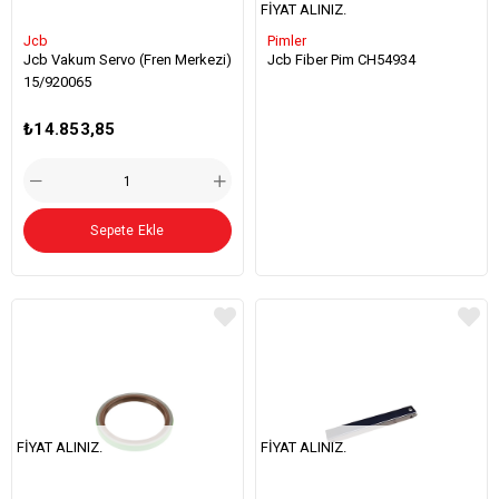
FIYAT ALINIZ.
Jcb
Pimler
Jcb Vakum Servo (Fren Merkezi)
Jcb Fiber Pim CH54934
15/920065
₺14.853,85
Sepete Ekle
FIYAT ALINIZ.
FIYAT ALINIZ.