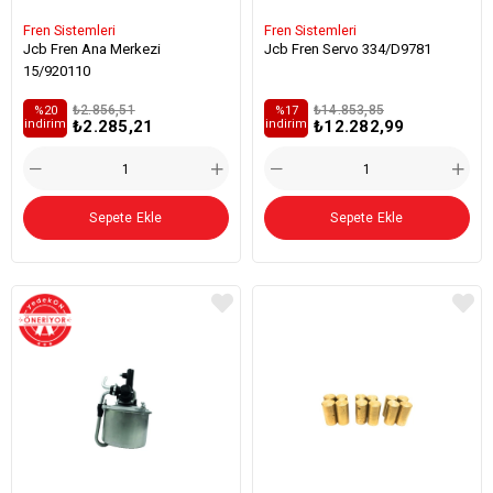
Fren Sistemleri
Fren Sistemleri
Jcb Fren Ana Merkezi
Jcb Fren Servo 334/D9781
15/920110
₺2.856,51
₺14.853,85
%20
%17
₺2.285,21
₺12.282,99
i̇ndirim
i̇ndirim
Sepete Ekle
Sepete Ekle