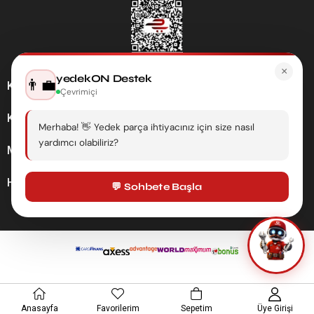
×
yedekON Destek
👨‍💼
Kategoriler
Çevrimiçi
Kurumsal
Merhaba! 👋 Yedek parça ihtiyacınız için size nasıl
yardımcı olabiliriz?
Müşteri Hizmetleri
Hesabım
💬 Sohbete Başla
Anasayfa
Favorilerim
Sepetim
Üye Girişi