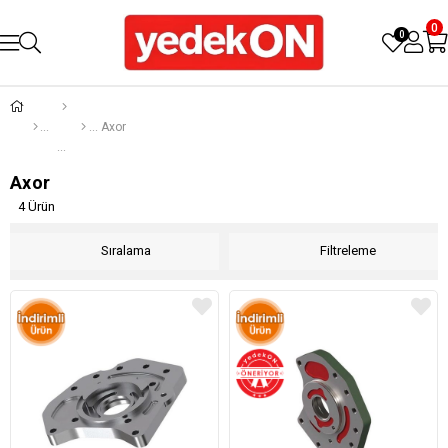
0
0
Axor
Axor
4 Ürün
Sıralama
Filtreleme