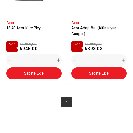
Axor
Axor
18.40 Axor Kare Pleyt
Axor Adaptörü (Alüminyum
Gasget)
₺1.060,50
₺1.002,18
%11
%11
₺945,00
₺893,03
i̇ndirim
i̇ndirim
Sepete Ekle
Sepete Ekle
1