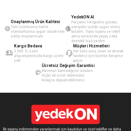
YedekON AI
Onaylanmış Ürün Kalitesi
Parçanın fotoğrafını gönder,
Tüm ürünlerimiz kalite
saniyeler içinde uygun ürünü
standartlarına uygun olarak test
bulalım. Toplu sipariş ve teklif
edilip onaylanmıştır.
alma sürecinde yapay zekâ
destekli hızlı yardım.
Kargo Bedava
Müşteri Hizmetleri
2.500 TL üzeri
Her türlü soru, öneri ve destek
alışverişlerinizde kargo ücreti
talebiniz için bizimle iletişime
yok!
geçin.
Ücretsiz Değişim Garantisi
Memnun kalmadığınız ürünleri
hiçbir ek ücret ödemeden
kolayca değiştirebilirsiniz.
İlk sipariş indiriminden yararlanmak için kaydolun ve özel teklifler ve daha