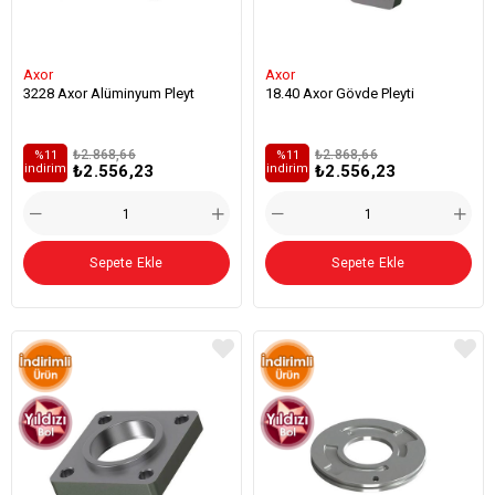
Axor
Axor
3228 Axor Alüminyum Pleyt
18.40 Axor Gövde Pleyti
₺2.868,66
₺2.868,66
%11
%11
₺2.556,23
₺2.556,23
i̇ndirim
i̇ndirim
Sepete Ekle
Sepete Ekle