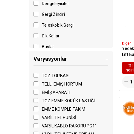
Dengeleyiciler
Gergi Zinciri
Teleskobik Gergi
Dik Kollar
Diğer
Başlar
Yedek 
Lift 
Çatallar
Varyasyonlar
Delik 
%1
Diğer
i̇ndi
TOZ TORBASI
EURO Tipi Pistonlu Pompalar
TELLİ EMİŞ HORTUM
A Tipi Pistonlu Pompalar
EMİŞ APARATI
Pompa Serisi
TOZ EMME KÖRÜK LASTİĞİ
EMME KOMPLE TAKIM
30 Serisi
VARİL TEL HUNİSİ
YedekON Özel Seri Pompalar
VARİL KABLO RAKORU PG11
30 Serisi