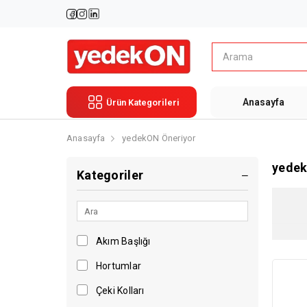
Anasayfa
Ürün Kategorileri
Anasayfa
yedekON Öneriyor
yedek
Kategoriler
Akım Başlığı
Hortumlar
Çeki Kolları