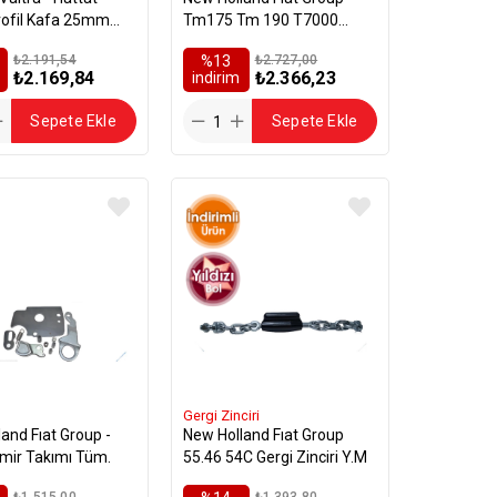
il Kafa 25mm
Tm175 Tm 190 T7000
45X590
T2000 Teleskobik Gergi
₺2.191,54
%13
₺2.727,00
₺2.169,84
₺2.366,23
i̇ndirim
Sepete Ekle
Sepete Ekle
Gergi Zinciri
t Group -
New Holland Fıat Group
amir Takımı Tüm.
55.46 54C Gergi Zinciri Y.M
₺1.515,00
₺1.393,80