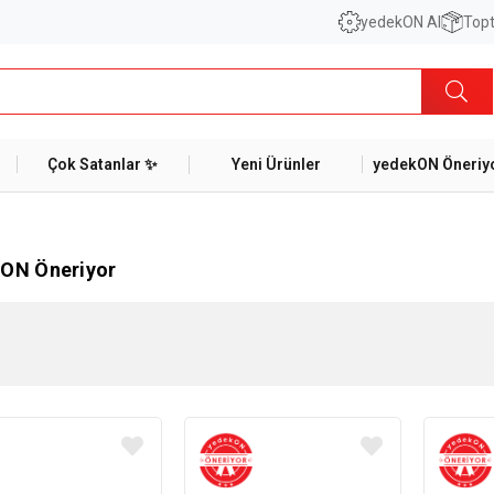
yedekON AI
Topt
Çok Satanlar ✨
Yeni Ürünler
yedekON Öneriyo
ON Öneriyor