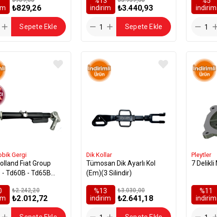
%13
%5
₺829,26
₺3.440,93
rim
i̇ndirim
i̇ndirim
Sepete Ekle
Sepete Ekle
obik Gergi
Dik Kollar
Pleytler
d Fıat Group
Tümosan Dik Ayarlı Kol
7 Delikl
 - Td60B - Td65B
(Em)(3 Silindir)
Gergi (Orj.Tip )
0
₺2.242,20
%13
₺3.030,00
%11
₺2.012,72
₺2.641,18
rim
i̇ndirim
i̇ndirim