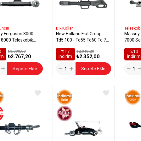
inciri
Dik Kollar
Teleskob
y Ferguson 3000 -
New Holland Fıat Group
Massey 
 8000 Teleskobik
Td5.100 - Td55 Td60 Td 70
7000 Ser
İçten Yaylı Tip
HidrolikDik Ayarlı Kol
0
₺3.090,60
%17
₺2.848,20
%10
₺2.767,20
₺2.352,00
rim
i̇ndirim
i̇ndirim
Sepete Ekle
Sepete Ekle