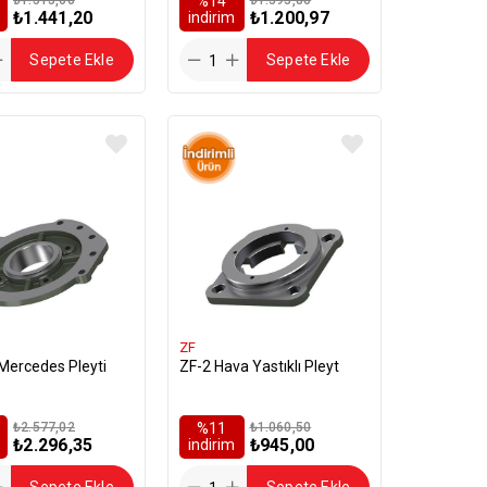
%14
₺1.441,20
₺1.200,97
i̇ndirim
Sepete Ekle
Sepete Ekle
ZF
i Mercedes Pleyti
ZF-2 Hava Yastıklı Pleyt
₺2.577,02
%11
₺1.060,50
₺2.296,35
₺945,00
i̇ndirim