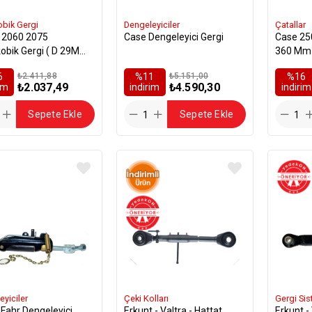
obik Gergi
Dengeleyiciler
Çatallar
 2060 2075
Case Dengeleyici Gergi
Case 250
obik Gergi ( D 29Mm )
360 Mm 
likli
6
₺2.411,88
%11
₺5.151,00
%16
₺2.037,49
₺4.590,30
rim
i̇ndirim
i̇ndirim
Sepete Ekle
Sepete Ekle
yiciler
Çeki Kolları
Gergi Sis
engeleyici
Erkunt - Valtra - Hattat
Erkunt - Valtra - Hattat