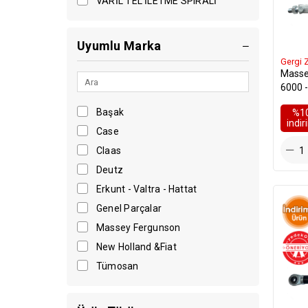
VARİL TEL İLETME SPIRALİ
35 Serisi
Uyumlu Marka
40 Serisi
Gergi Z
PTO
Masse
6000 -
DİĞER
Gergi 
Başak
%1
8FREZE
i̇ndi
Case
Diğer
Claas
Deutz
Mig Torç Kablo
Erkunt - Valtra - Hattat
Vidalı Tapalar
Genel Parçalar
Tig Torç Boyun Parçaları
Massey Fergunson
Makine Yedek Parça
New Holland &Fiat
Tümosan
Çek Valfler
Vanalı Tig Torçlar