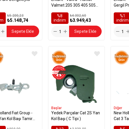
Valmet 205 305 405 505
Gergiİ Prof
605 705 805 905 2005 2105
M18 - 4
₺5.200,23
%8
₺4.302,60
%1
Orta Çeki Kolu Cat 3*2
₺5.148,74
₺3.949,43
rim
i̇ndirim
i̇ndirim
Sepete Ekle
Sepete Ekle
Başlar
Diğer
 Fıat Group -
Yedek Parçalar Cat 2S Yan
New Holland Fıa
Yan Kol Başı Tamir
Kol Başı ( C Tipi )
Cat 3 T
ı
₺909,00
₺3.939,00