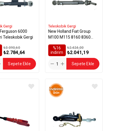
ik Gergi
Teleskobik Gergi
Ferguson 6000
New Holland Fıat Group
i Teleskobik Gergi
M100 M115 8160 8360
Tm115 Tm165 Teleskobik
₺3.090,60
%16
₺2.424,00
Gergi
₺2.784,64
₺2.041,19
i̇ndirim
Sepete Ekle
Sepete Ekle