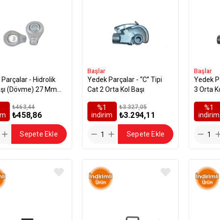
Başlar
Başlar
Parçalar - Hidrolik
Yedek Parçalar - “C” Tipi
Yedek Parçalar
Başı (Dövme) 27 Mm
Cat 2 Orta Kol Başı
3 Orta K
Cat 3
₺463,44
%1
₺3.327,05
%1
₺458,86
₺3.294,11
rim
i̇ndirim
i̇ndirim
Sepete Ekle
Sepete Ekle