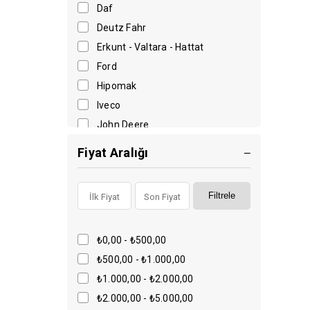
Jak Tarafı
Daf
Mig Otomasyon Torç
Kabza Takımı
Deutz Fahr
Plazma Grupları
Erkunt - Valtara - Hattat
Ayarlı Kollar
Ford
Hipomak
Çeki Sistemleri
Iveco
Actros
John Deere
Pompalar
Landini
Fiyat Aralığı
Man
Pistonlu Pompalar
Massey Ferguson
Eco Serisi Tig Torç
Filtrele
New Holland Fiat Grub
Tüm Ürünler
Perkins
₺0,00 - ₺500,00
Dış Karoser ve Aksesuarlar
Renault
₺500,00 - ₺1.000,00
Tüm Marka Yedek Parça
Mig Torç
₺1.000,00 - ₺2.000,00
Tümosan
Pleytler
₺2.000,00 - ₺5.000,00
Volvo