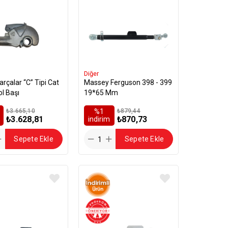
Diğer
 “C” Tipi Cat
Massey Ferguson 398 - 399
ol Başı
19*65 Mm
₺3.665,10
%1
₺879,44
₺3.628,81
₺870,73
i̇ndirim
Sepete Ekle
Sepete Ekle