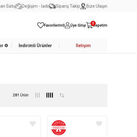
an Satış
Değişim - İade
Sipariş Takip
Bize Ulaşın
0
Favorilerim
0
Üye Girişi
Sepetim
r ⚙️
İndirimli Ürünler
İletişim
281 Ürün