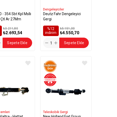
Dengeleyiciler
 - 354 Sbt Kpl Msllı
Deutz Fahr Dengeleyici
Çtl Ar 27Mm
Gergi
₺3.211,80
%12
₺5.151,00
₺2.693,54
₺4.550,70
i̇ndirim
Sepete Ekle
Sepete Ekle
temleri
Teleskobik Gergi
New Holland Fıat Group