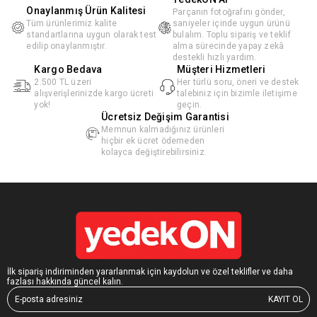
Onaylanmış Ürün Kalitesi
Parçanın fotoğrafını gönder,
Tüm ürünlerimiz kalite
saniyeler içinde uygun ürünü
standartlarına uygun olarak test
bulalım. Toplu sipariş ve teklif
edilip onaylanmıştır.
alma sürecinde yapay zekâ
destekli hızlı yardım.
Kargo Bedava
Müşteri Hizmetleri
2.500 TL üzeri
Her türlü soru, öneri ve destek
alışverişlerinizde kargo ücreti
talebiniz için bizimle iletişime
yok!
geçin.
Ücretsiz Değişim Garantisi
Memnun kalmadığınız ürünleri
hiçbir ek ücret ödemeden
kolayca değiştirebilirsiniz.
İlk sipariş indiriminden yararlanmak için kaydolun ve özel teklifler ve daha
fazlası hakkında güncel kalın.
KAYIT OL