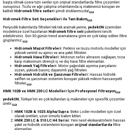
başta olmak üzere tüm seriler için orijinal standartlarda filtre çözümleri
sunuyoruz. Tozlu ve ağır çalışma ortamlarında iş makinenizi koruyan en
kaliteli
Hidromek filtre setleri
şimdi stoklarımızda!
Hidromek Filtre Seti Seçenekleri ile Tam Bakım
Periyodik bakımlarda filtreleri tek tek aramak yerine,
yedekON
üzerinden
modelinize özel hazırlanan
Hidromek filtre seti
paketlerini tercih
edebilirsiniz. Son 30 günün trend aramalarına göre en çok talep edilen filtre
gruplarımız:
Hidromek Mazot Filtreleri:
Perkins ve Isuzu motorlu modeller için
yüksek verimli su ayırıcı ve ana yakıt filtreleri.
Hidromek Hava Filtreleri:
Motorun nefes almasını sağlayan, toza
karşı maksimum dirençli iç ve dış hava filtre elemanları.
Hidromek Yağ Filtreleri:
Motor yağındaki aşınma parçalarını
süzen, yüksek basınç dayanımlı yağ filtreleri.
Hidromek Hidrolik ve Şanzıman Filtreleri:
Hassas hidrolik
valfleri ve şanzıman sistemini koruyan yüksek mikron hassasiyetli
filtreler.
HMK 102B ve HMK 230 LC Modelleri İçin Profesyonel Filtrasyon
yedekON
, Türkiye’nin en çok kullanılan iş makineleri için spesifik çözümler
üretir:
HMK 102B & 102S Alpha/Supra:
Beko Loder modelleri için özel
olarak üretilen, uzun ömürlü bakım kitleri.
HMK 230 LC & 310 LC H4 Serisi:
Yeni nesil ekskavatörlerin hassas
yakıt ve hidrolik sistemlerini koruyan
orijinal standartlarda
filtre
elemanları.