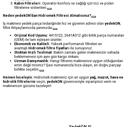
Kabin Filtreleri:
Operatör konforu ve sağlığı için toz ve polen
filtreleme sistemleri.
Neden yedekON’dan Hidromek Filtresi Almalısınız?
İş makinesi yedek parça tedariğinde hız ve güvenin adresi olan
yedekON
,
filtre ihtiyaçlarınızda yanınızda:
Orijinal Kod Uyumu:
4415122, 2641A312 gibi kritik parça numaraları
(OEM) ile tam eşleşen ürünler.
Ekonomik ve Kaliteli:
Yüksek performanslı filtreleri en
avantajlı
Hidromek filtre fiyatları
ile sunuyoruz.
Stoktan Hızlı Teslimat:
Bakım zamanı gelen makinenizin sahada
beklememesi için aynı gün kargo imkanı.
Uzman Danışmanlık:
Hangi filtrenin makinenize uygun olduğundan
emin değil misiniz? Şasi numaranızla bize ulaşın, en doğru parçayı
birlikte seçelim.
Hemen İnceleyin:
Hidromek makineniz için en uygun
yağ, mazot, hava ve
hidrolik filtrelerini
seçin,
yedekON
güvencesiyle siparişinizi verin ve
makinenizin gücünü tazeleyin!
YedekON AI