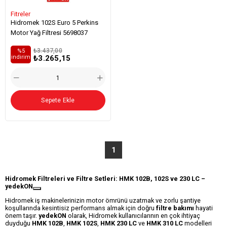
Fitreler
Hidromek 102S Euro 5 Perkins
Motor Yağ Filtresi 5698037
₺3.437,00
%5
₺3.265,15
i̇ndirim
Sepete Ekle
1
Hidromek Filtreleri ve Filtre Setleri: HMK 102B, 102S ve 230 LC –
yedekON
Hidromek iş makinelerinizin motor ömrünü uzatmak ve zorlu şantiye
koşullarında kesintisiz performans almak için doğru
filtre bakımı
hayati
önem taşır.
yedekON
olarak, Hidromek kullanıcılarının en çok ihtiyaç
duyduğu
HMK 102B
,
HMK 102S
,
HMK 230 LC
ve
HMK 310 LC
modelleri