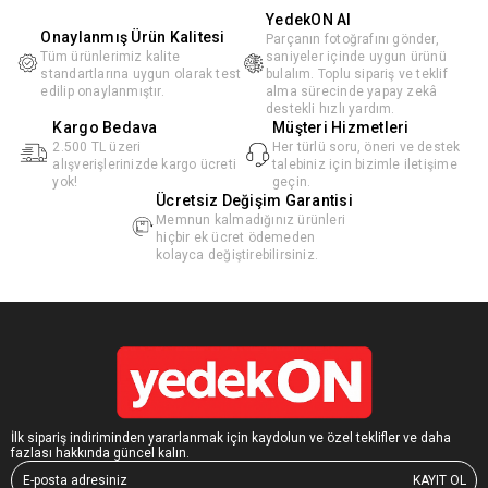
YedekON AI
Onaylanmış Ürün Kalitesi
Parçanın fotoğrafını gönder,
Tüm ürünlerimiz kalite
saniyeler içinde uygun ürünü
standartlarına uygun olarak test
bulalım. Toplu sipariş ve teklif
edilip onaylanmıştır.
alma sürecinde yapay zekâ
destekli hızlı yardım.
Kargo Bedava
Müşteri Hizmetleri
2.500 TL üzeri
Her türlü soru, öneri ve destek
alışverişlerinizde kargo ücreti
talebiniz için bizimle iletişime
yok!
geçin.
Ücretsiz Değişim Garantisi
Memnun kalmadığınız ürünleri
hiçbir ek ücret ödemeden
kolayca değiştirebilirsiniz.
İlk sipariş indiriminden yararlanmak için kaydolun ve özel teklifler ve daha
fazlası hakkında güncel kalın.
KAYIT OL