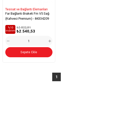
Tesisat ve Bağlantı Elemanları
Far Bağlantı Braketi Fm V5 Sağ
(Kahveci Premium) - 84334209
₺2.822,81
%10
₺2.540,53
i̇ndirim
Sepete Ekle
1