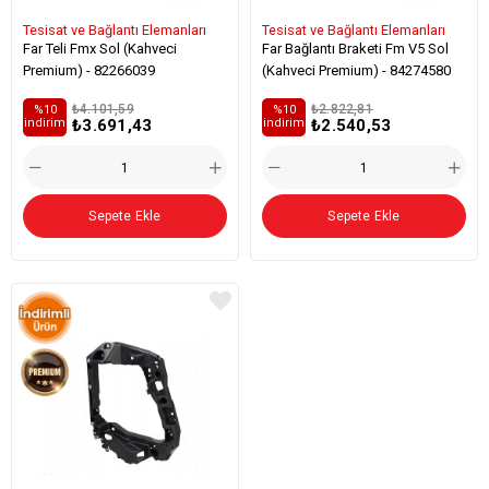
Tesisat ve Bağlantı Elemanları
Tesisat ve Bağlantı Elemanları
Far Teli Fmx Sol (Kahveci
Far Bağlantı Braketi Fm V5 Sol
Premium) - 82266039
(Kahveci Premium) - 84274580
₺4.101,59
₺2.822,81
%10
%10
₺3.691,43
₺2.540,53
i̇ndirim
i̇ndirim
Sepete Ekle
Sepete Ekle