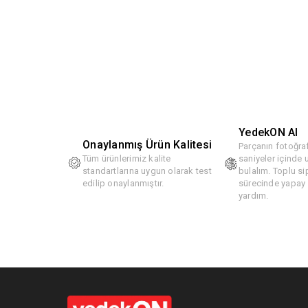
YedekON AI
Onaylanmış Ürün Kalitesi
Parçanın fotoğraf
Tüm ürünlerimiz kalite
saniyeler içinde
standartlarına uygun olarak test
bulalım. Toplu si
edilip onaylanmıştır.
sürecinde yapay z
yardım.