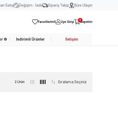
an Satış
Değişim - İade
Sipariş Takip
Bize Ulaşın
0
Favorilerim
0
Üye Girişi
Sepetim
r ⚙️
İndirimli Ürünler
İletişim
2 Ürün