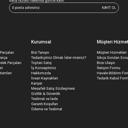
daha fazlası hakkında güncel kalın.
KAYIT OL
Kurumsal
Müşteri Hizmet
Parçaları
Bizi Tanıyın
Müşteri Hizmetleri
Parça
Tedarikçimiz Olmak İster misiniz?
Sıkça Sorulan Soru
edek Parçaları
Toptan Satış
Bize Ulaşın
ri
İş Konseptimiz
İletişim Formu
temleri
Hakkımızda
Havale Bildirim Fo
İnsan Kaynakları
Tedarik Kabul For
Kariyer
Mesafeli Satış Sözleşmesi
Gizlilik & Güvenlik
Teslimat ve İade
Garanti Koşulları
Ödeme ve Teslimat