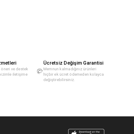
zmetleri
Ücretsiz Değişim Garantisi
, öneri ve destek
Memnun kalmadığınız ürünleri
bizimle iletişime
hiçbir ek ücret ödemeden kolayca
değiştirebilirsiniz.