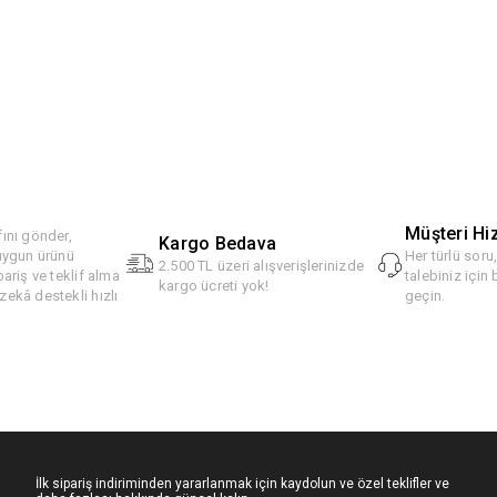
Müşteri Hi
ını gönder,
Kargo Bedava
 uygun ürünü
Her türlü soru
2.500 TL üzeri alışverişlerinizde
pariş ve teklif alma
talebiniz için 
kargo ücreti yok!
ekâ destekli hızlı
geçin.
İlk sipariş indiriminden yararlanmak için kaydolun ve özel teklifler ve