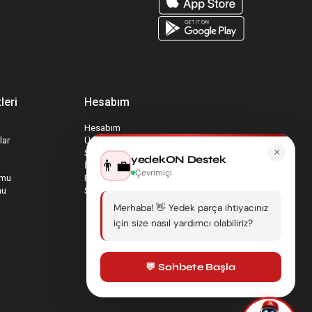
leri
Hesabım
Hesabım
lar
Üyelik Bilgilerim
×
Sepetim
yedekON Destek
👨‍💼
İade Taleplerim
Çevrimiçi
rmu
Favori Ürünlerim
mu
Sipariş Takip
Merhaba! 👋 Yedek parça ihtiyacınız
için size nasıl yardımcı olabiliriz?
💬 Sohbete Başla