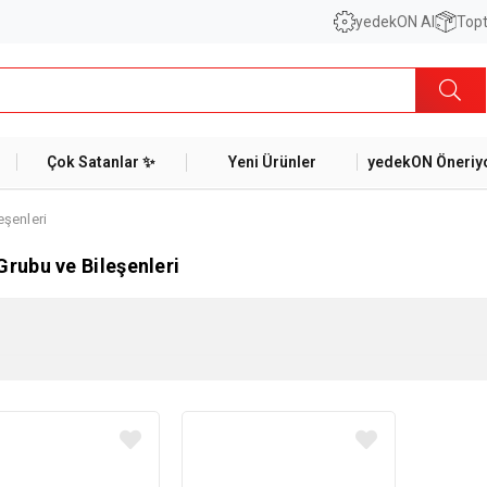
yedekON AI
Topt
Çok Satanlar ✨
Yeni Ürünler
yedekON Öneriyo
eşenleri
Grubu ve Bileşenleri