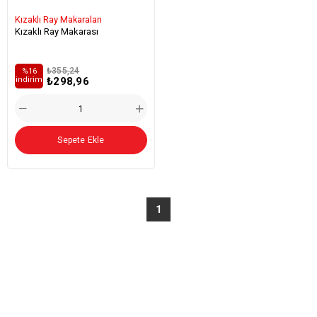
Kızaklı Ray Makaraları
Kızaklı Ray Makarası
₺355,24
%16
₺298,96
i̇ndirim
Sepete Ekle
1