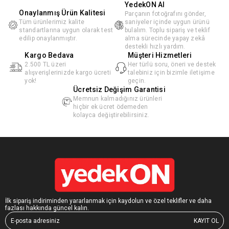
YedekON AI
Onaylanmış Ürün Kalitesi
Parçanın fotoğrafını gönder,
Tüm ürünlerimiz kalite
saniyeler içinde uygun ürünü
standartlarına uygun olarak test
bulalım. Toplu sipariş ve teklif
edilip onaylanmıştır.
alma sürecinde yapay zekâ
destekli hızlı yardım.
Kargo Bedava
Müşteri Hizmetleri
2.500 TL üzeri
Her türlü soru, öneri ve destek
alışverişlerinizde kargo ücreti
talebiniz için bizimle iletişime
yok!
geçin.
Ücretsiz Değişim Garantisi
Memnun kalmadığınız ürünleri
hiçbir ek ücret ödemeden
kolayca değiştirebilirsiniz.
İlk sipariş indiriminden yararlanmak için kaydolun ve özel teklifler ve daha
fazlası hakkında güncel kalın.
KAYIT OL