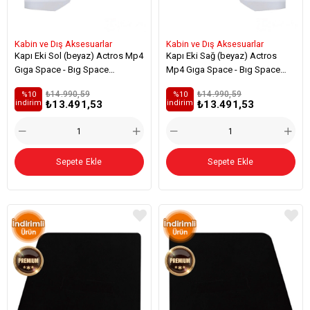
Kabin ve Dış Aksesuarlar
Kabin ve Dış Aksesuarlar
Kapı Eki Sol (beyaz) Actros Mp4
Kapı Eki Sağ (beyaz) Actros
Gıga Space - Bıg Space
Mp4 Gıga Space - Bıg Space
(Kahveci Premium) - 9607200901
(Kahveci Premium) - 9607201001
₺14.990,59
₺14.990,59
%10
%10
₺13.491,53
₺13.491,53
i̇ndirim
i̇ndirim
Sepete Ekle
Sepete Ekle