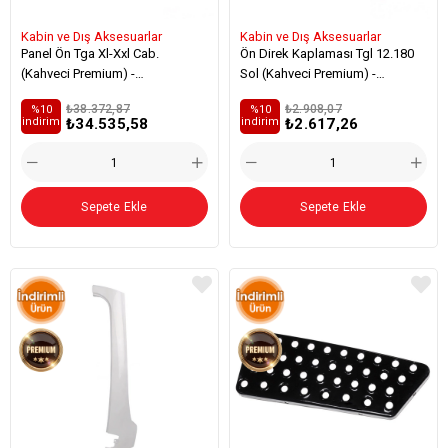
Kabin ve Dış Aksesuarlar
Kabin ve Dış Aksesuarlar
Panel Ön Tga Xl-Xxl Cab.
Ön Direk Kaplaması Tgl 12.180
(Kahveci Premium) -
Sol (Kahveci Premium) -
81611100053
81624100061
₺38.372,87
₺2.908,07
%10
%10
₺34.535,58
₺2.617,26
i̇ndirim
i̇ndirim
Sepete Ekle
Sepete Ekle