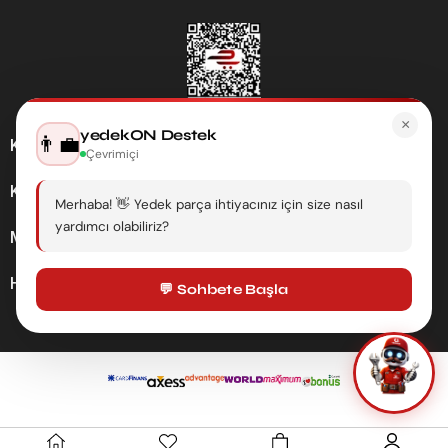
×
yedekON Destek
👨‍💼
Kategoriler
Çevrimiçi
Kurumsal
Merhaba! 👋 Yedek parça ihtiyacınız için size nasıl
yardımcı olabiliriz?
Müşteri Hizmetleri
Hesabım
💬 Sohbete Başla