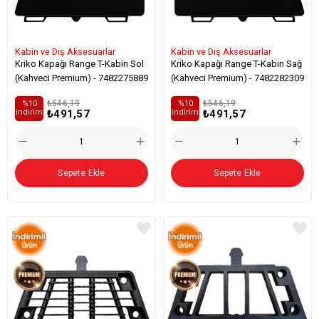
Kabin ve Dış Aksesuarlar
Kabin ve Dış Aksesuarlar
Kriko Kapağı Range T-Kabin Sol
Kriko Kapağı Range T-Kabin Sağ
(Kahveci Premium) - 7482275889
(Kahveci Premium) - 7482282309
₺546,19
₺546,19
%10
%10
₺491,57
₺491,57
i̇ndirim
i̇ndirim
Sepete Ekle
Sepete Ekle