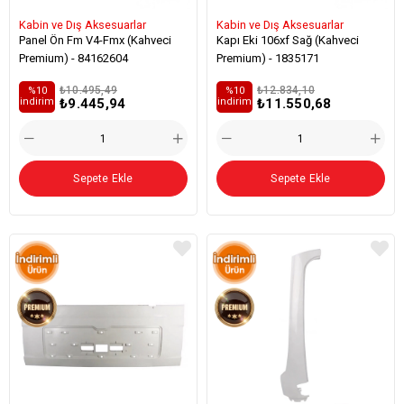
Kabin ve Dış Aksesuarlar
Kabin ve Dış Aksesuarlar
Panel Ön Fm V4-Fmx (Kahveci
Kapı Eki 106xf Sağ (Kahveci
Premium) - 84162604
Premium) - 1835171
₺10.495,49
₺12.834,10
%10
%10
₺9.445,94
₺11.550,68
i̇ndirim
i̇ndirim
Sepete Ekle
Sepete Ekle