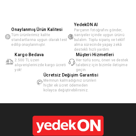
YedekON AI
Onaylanmış Ürün Kalitesi
Parçanın fotoğrafını gönder,
Tüm ürünlerimiz kalite
saniyeler içinde uygun ürünü
standartlarına uygun olarak test
bulalım. Toplu sipariş ve teklif
edilip onaylanmıştır.
alma sürecinde yapay zekâ
destekli hızlı yardım.
Kargo Bedava
Müşteri Hizmetleri
2.500 TL üzeri
Her türlü soru, öneri ve destek
alışverişlerinizde kargo ücreti
talebiniz için bizimle iletişime
yok!
geçin.
Ücretsiz Değişim Garantisi
Memnun kalmadığınız ürünleri
hiçbir ek ücret ödemeden
kolayca değiştirebilirsiniz.