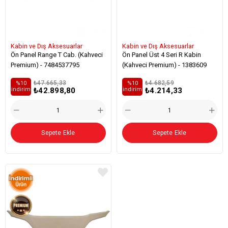
Kabin ve Dış Aksesuarlar
Kabin ve Dış Aksesuarlar
Ön Panel Range T Cab. (Kahveci
Ön Panel Üst 4 Seri R Kabin
Premium) - 7484537795
(Kahveci Premium) - 1383609
₺47.665,33
₺4.682,59
%10
%10
₺42.898,80
₺4.214,33
i̇ndirim
i̇ndirim
Sepete Ekle
Sepete Ekle