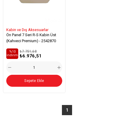
Kabin ve Dış Aksesuarlar
Ön Panel 7 Seri R-S Kabin Üst
(Kahveci Premium) - 2542870
₺7.751,68
%10
₺6.976,51
i̇ndirim
Sepete Ekle
1