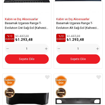
Kabin ve Dış Aksesuarlar
Kabin ve Dış Aksesuarlar
Basamak Izgarası Range T-
Basamak Izgarası Range T-
Evolutıon Üst Sağ-Sol (Kahveci
Evolutıon Alt Sağ-Sol (Kahveci
Premium) - 7482275624
Premium) - 7482148692
₺1.437,20
₺1.437,20
%10
%10
₺1.293,48
₺1.293,48
i̇ndirim
i̇ndirim
Sepete Ekle
Sepete Ekle