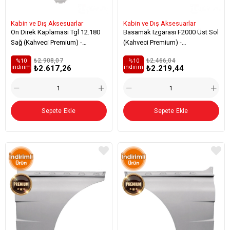
Kabin ve Dış Aksesuarlar
Kabin ve Dış Aksesuarlar
Ön Direk Kaplaması Tgl 12.180
Basamak Izgarası F2000 Üst Sol
Sağ (Kahveci Premium) -
(Kahveci Premium) -
81624100062
81615100267
₺2.908,07
₺2.466,04
%10
%10
₺2.617,26
₺2.219,44
i̇ndirim
i̇ndirim
Sepete Ekle
Sepete Ekle