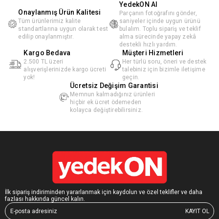
YedekON AI
Onaylanmış Ürün Kalitesi
Parçanın fotoğrafını gönder,
Tüm ürünlerimiz kalite
saniyeler içinde uygun ürünü
standartlarına uygun olarak test
bulalım. Toplu sipariş ve teklif
edilip onaylanmıştır.
alma sürecinde yapay zekâ
destekli hızlı yardım.
Kargo Bedava
Müşteri Hizmetleri
2.500 TL üzeri
Her türlü soru, öneri ve destek
alışverişlerinizde kargo ücreti
talebiniz için bizimle iletişime
yok!
geçin.
Ücretsiz Değişim Garantisi
Memnun kalmadığınız ürünleri
hiçbir ek ücret ödemeden
kolayca değiştirebilirsiniz.
İlk sipariş indiriminden yararlanmak için kaydolun ve özel teklifler ve daha
fazlası hakkında güncel kalın.
KAYIT OL