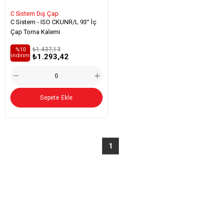
C Sistem Dış Çap
C Sistem - ISO CKUNR/L 93° İç
Çap Torna Kalemi
₺1.437,13
%10
₺1.293,42
i̇ndirim
Sepete Ekle
1