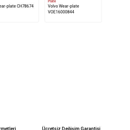
Plate
ear-plate CH78674
Volvo Wear-plate
VOE16000844
zmetleri
Ücretsiz Değişim Garantisi