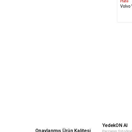
Plate
Volvo
YedekON AI
Onaylanmış Ürün Kalitesi
Parçanın fotoğraf