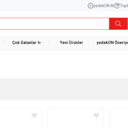
yedekON AI
Topt
Çok Satanlar ✨
Yeni Ürünler
yedekON Öneriyo