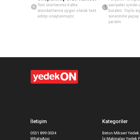
Tüm ürünlerimiz kalite
saniyeler içinde
standartlarına uygun olarak test
bulalım. Toplu si
edilip onaylanmıştır.
sürecinde yapay z
yardım.
İletişim
Kategoriler
0531 899 0034
Beton Mikseri Yedek 
WhatsApp
İş Makinaları Yedek 