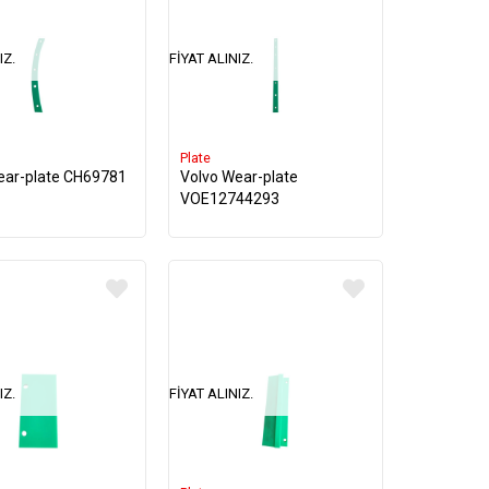
IZ.
FIYAT ALINIZ.
Plate
ear-plate CH69781
Volvo Wear-plate
VOE12744293
IZ.
FIYAT ALINIZ.