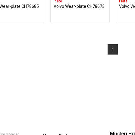
Plate
Plate
 Wear-plate CH78685
Volvo Wear-plate CH78673
Volvo W
1
Müşteri Hi
ını gönder,