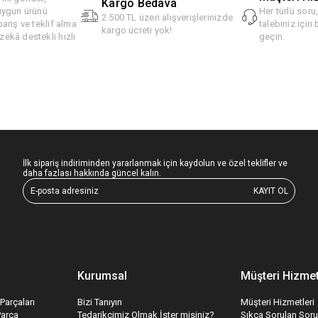
Kargo Bedava
 uygun ürünü
Her türlü soru
2.500 TL üzeri alışverişlerinizde
pariş ve teklif alma
talebiniz için 
kargo ücreti yok!
ekâ destekli hızlı
geçin.
İlk sipariş indiriminden yararlanmak için kaydolun ve özel teklifler ve
daha fazlası hakkında güncel kalın.
KAYIT OL
Kurumsal
Müşteri Hizmet
Parçaları
Bizi Tanıyın
Müşteri Hizmetleri
Parça
Tedarikçimiz Olmak İster misiniz?
Sıkça Sorulan Soru