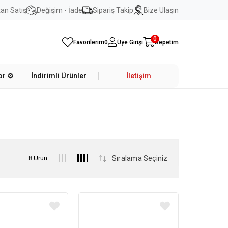
an Satış
Değişim - İade
Sipariş Takip
Bize Ulaşın
0
Favorilerim
0
Üye Girişi
Sepetim
r ⚙️
İndirimli Ürünler
İletişim
8 Ürün