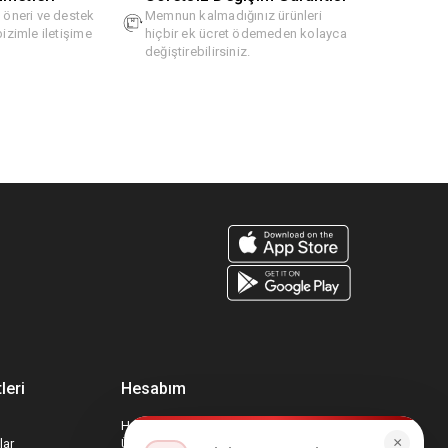
, öneri ve destek
Memnun kalmadığınız ürünleri
bizimle iletişime
hiçbir ek ücret ödemeden kolayca
değiştirebilirsiniz.
leri
Hesabım
Hesabım
×
lar
Üyelik Bilgilerim