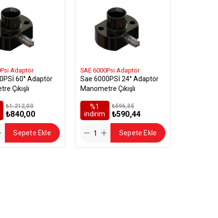
Psi Adaptör
SAE 6000Psi Adaptör
0PSİ 60° Adaptör
Sae 6000PSİ 24° Adaptör
re Çıkışlı
Manometre Çıkışlı
₺1.212,00
%1
₺596,35
₺840,00
₺590,44
i̇ndirim
Sepete Ekle
Sepete Ekle