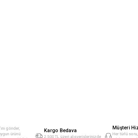
Müşteri Hi
ını gönder,
Kargo Bedava
 uygun ürünü
Her türlü soru
2.500 TL üzeri alışverişlerinizde