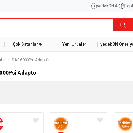
yedekON AI
Topt
Çok Satanlar ✨
Yeni Ürünler
yedekON Öneriyo
ler
SAE 6000Psi Adaptör
000Psi Adaptör