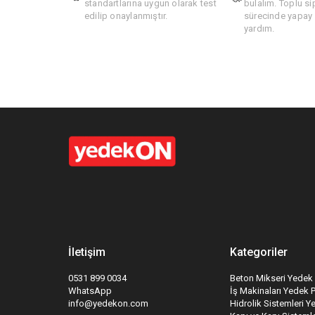
standartlarına uygun olarak test
bulalım. Toplu si
edilip onaylanmıştır.
sürecinde yapay z
yardım.
İletişim
Kategoriler
0531 899 0034
Beton Mikseri Yedek 
WhatsApp
İş Makinaları Yedek 
info@yedekon.com
Hidrolik Sistemleri Y