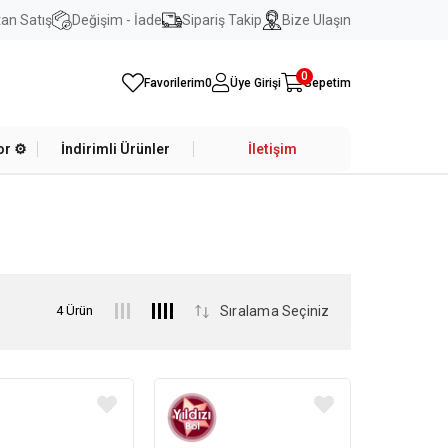
an Satış
Değişim - İade
Sipariş Takip
Bize Ulaşın
0
Favorilerim
0
Üye Girişi
Sepetim
r ⚙️
İndirimli Ürünler
İletişim
4 Ürün