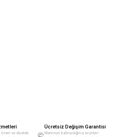
zmetleri
Ücretsiz Değişim Garantisi
, öneri ve destek
Memnun kalmadığınız ürünleri