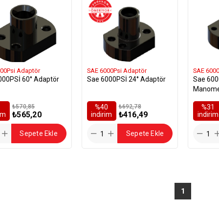
00Psi Adaptör
SAE 6000Psi Adaptör
SAE 6000
000PSİ 60° Adaptör
Sae 6000PSİ 24° Adaptör
Sae 600
Manomet
₺570,85
%40
₺692,78
%31
₺565,20
₺416,49
rim
i̇ndirim
i̇ndirim
Sepete Ekle
Sepete Ekle
1