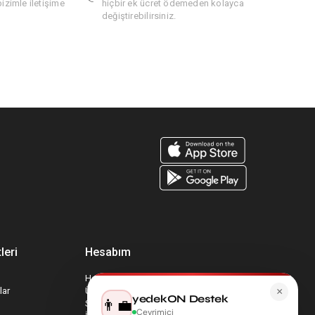
bizimle iletişime
hiçbir ek ücret ödemeden kolayca
değiştirebilirsiniz.
leri
Hesabım
Hesabım
lar
Üyelik Bilgilerim
×
yedekON Destek
👨‍💼
Sepetim
Çevrimiçi