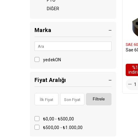
PTO
DİĞER
Marka
SAE 60
Sae 6
yedekON
%1
i̇ndi
Fiyat Aralığı
Filtrele
₺0,00 - ₺500,00
₺500,00 - ₺1.000,00