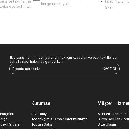
pariş ve teklif alma
talebiniz için 
kargo ücreti yok!
ekâ destekli hızlı
geçin.
İlk sipariş indiriminden yararlanmak için kaydolun ve özel teklifler ve
daha fazlası hakkında güncel kalın.
KAYIT OL
Kurumsal
Müşteri Hizmet
Parçaları
Bizi Tanıyın
Müşteri Hizmetleri
Parça
Tedarikçimiz Olmak İster misiniz?
Sıkça Sorulan Soru
edek Parçaları
Toptan Satış
Bize Ulaşın