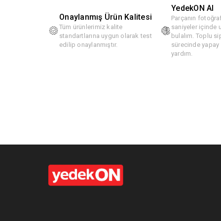
YedekON AI
Onaylanmış Ürün Kalitesi
Parçanın fotoğraf
Tüm ürünlerimiz kalite
saniyeler içinde
standartlarına uygun olarak test
bulalım. Toplu si
edilip onaylanmıştır.
sürecinde yapay z
yardım.