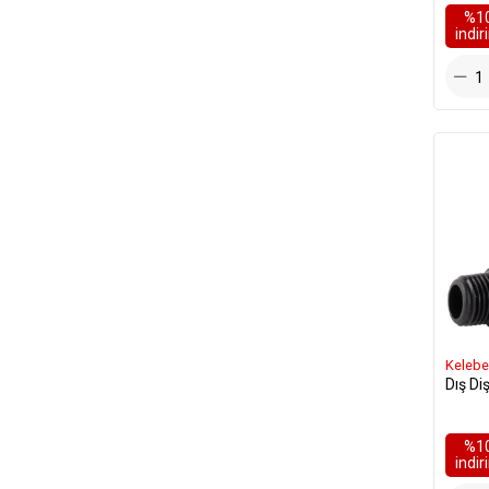
%1
i̇ndi
Kelebe
Dış Di
%1
i̇ndi