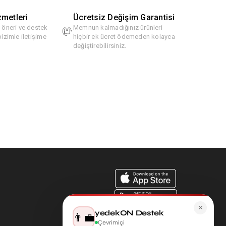
zmetleri
Ücretsiz Değişim Garantisi
, öneri ve destek
Memnun kalmadığınız ürünleri
bizimle iletişime
hiçbir ek ücret ödemeden kolayca
değiştirebilirsiniz.
×
yedekON Destek
👨‍💼
Çevrimiçi