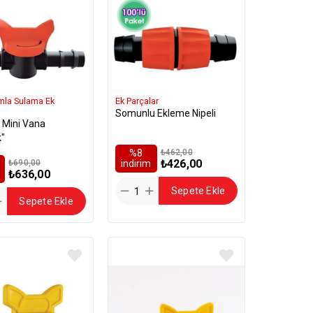
mla Sulama Ek
Ek Parçalar
Somunlu Ekleme Nipeli
 Mini Vana
k"
%8
₺462,00
₺426,00
₺690,00
i̇ndirim
₺636,00
Sepete Ekle
Sepete Ekle