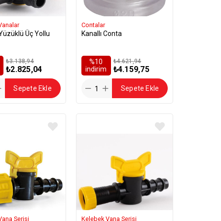
Vanalar
Contalar
i Yüzüklü Üç Yollu
Kanallı Conta
₺3.138,94
%10
₺4.621,94
₺2.825,04
₺4.159,75
i̇ndirim
Sepete Ekle
Sepete Ekle
Vana Serisi
Kelebek Vana Serisi