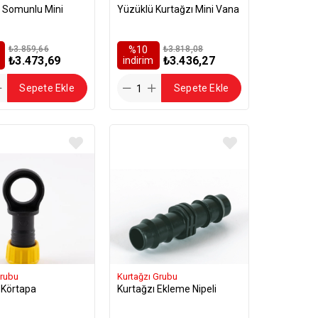
ı Somunlu Mini
Yüzüklü Kurtağzı Mini Vana
₺3.859,66
%10
₺3.818,08
₺3.473,69
₺3.436,27
i̇ndirim
Sepete Ekle
Sepete Ekle
rubu
Kurtağzı Grubu
 Körtapa
Kurtağzı Ekleme Nipeli