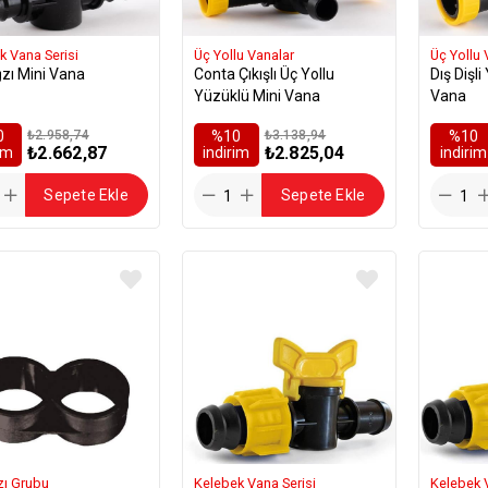
k Vana Serisi
Üç Yollu Vanalar
Üç Yollu 
zı Mini Vana
Conta Çıkışlı Üç Yollu
Dış Dişl
Yüzüklü Mini Vana
Vana
0
₺2.958,74
%10
₺3.138,94
%10
₺2.662,87
₺2.825,04
rim
i̇ndirim
i̇ndirim
Sepete Ekle
Sepete Ekle
zı Grubu
Kelebek Vana Serisi
Kelebek 