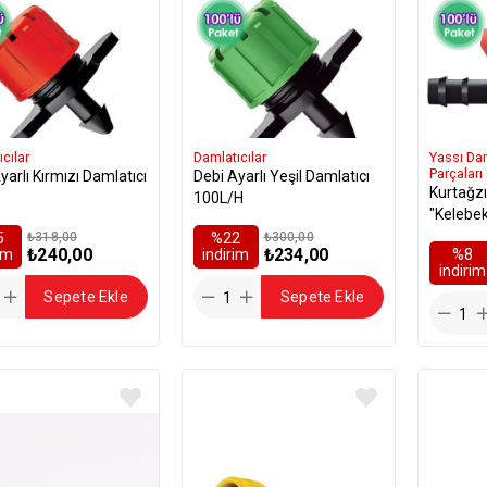
cılar
Damlatıcılar
Yassı Da
Parçaları
yarlı Kırmızı Damlatıcı
Debi Ayarlı Yeşil Damlatıcı
Kurtağzı
100L/H
"Kelebe
5
₺318,00
%22
₺300,00
₺240,00
₺234,00
rim
i̇ndirim
%8
i̇ndirim
Sepete Ekle
Sepete Ekle