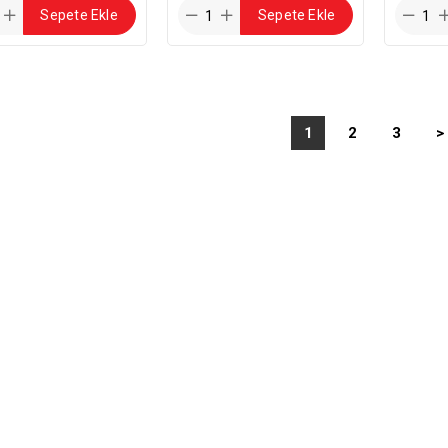
Sepete Ekle
Sepete Ekle
1
2
3
>