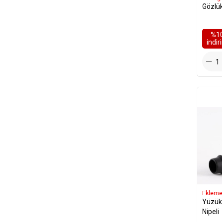
Gözlü
%1
i̇ndi
Ekleme
Yüzükl
Nipeli