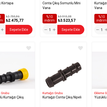
k Körtapa
Conta Çıkış Somunlu Mini
Kurtağz
Vana
Vana
0
₺2.750,86
%10
₺3.915,08
%10
₺2.475,77
₺3.523,57
rim
i̇ndirim
i̇ndirim
Sepete Ekle
Sepete Ekle
 Grubu
Kurtağzı Grubu
Ekleme G
ü Kurtağzı Çıkış
Kurtağzı Conta Çıkış Nipeli
Yüzüklü