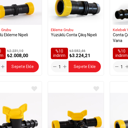
 Grubu
Ekleme Grubu
Kelebek 
ü Ekleme Nipeli
Yüzüklü Conta Çıkış Nipeli
Conta Çı
Vana
0
₺2.231,10
%10
₺3.582,46
%10
₺2.008,00
₺3.224,21
rim
i̇ndirim
i̇ndirim
Sepete Ekle
Sepete Ekle