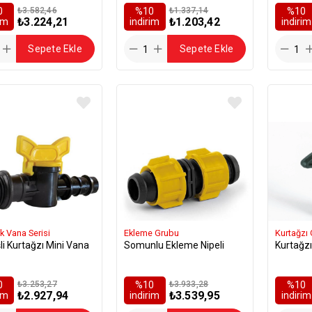
0
₺3.582,46
%10
₺1.337,14
%10
₺3.224,21
₺1.203,42
rim
i̇ndirim
i̇ndirim
Sepete Ekle
Sepete Ekle
k Vana Serisi
Ekleme Grubu
Kurtağzı
şli Kurtağzı Mini Vana
Somunlu Ekleme Nipeli
Kurtağzı
0
₺3.253,27
%10
₺3.933,28
%10
₺2.927,94
₺3.539,95
rim
i̇ndirim
i̇ndirim