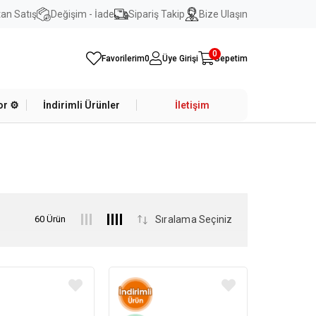
an Satış
Değişim - İade
Sipariş Takip
Bize Ulaşın
0
Favorilerim
0
Üye Girişi
Sepetim
r ⚙️
İndirimli Ürünler
İletişim
60 Ürün