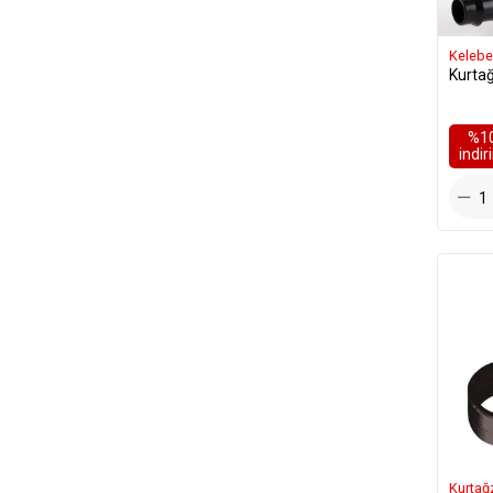
Kelebe
Kurtağ
%1
i̇ndi
Kurtağ