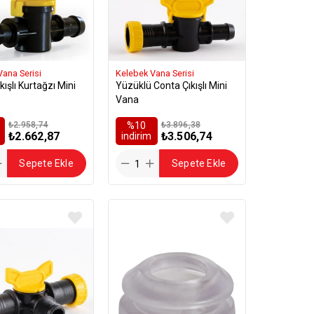
Vana Serisi
Kelebek Vana Serisi
kışlı Kurtağzı Mini
Yüzüklü Conta Çıkışlı Mini
Vana
₺2.958,74
%10
₺3.896,38
₺2.662,87
₺3.506,74
i̇ndirim
Sepete Ekle
Sepete Ekle