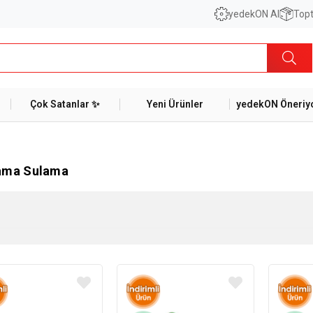
yedekON AI
Topt
Çok Satanlar ✨
Yeni Ürünler
yedekON Öneriyo
ama Sulama