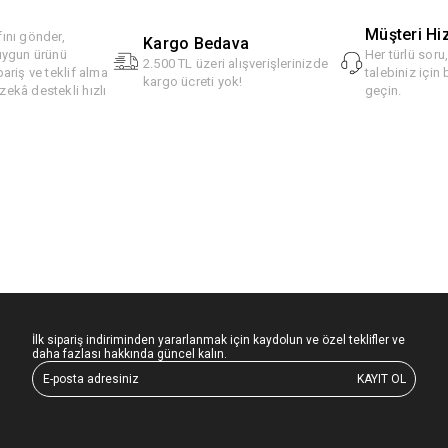
Müşteri Hi
ını gönder,
Kargo Bedava
 uygun ürünü
Her türlü soru
2.500 TL üzeri alışverişlerinizde
pariş ve teklif alma
talebiniz için 
kargo ücreti yok!
ekâ destekli hızlı
geçin.
İlk sipariş indiriminden yararlanmak için kaydolun ve özel teklifler ve
daha fazlası hakkında güncel kalın.
KAYIT OL