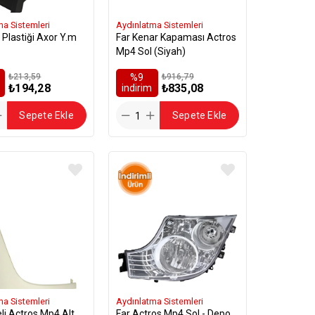
ma Sistemleri
Aydınlatma Sistemleri
 Plastiği Axor Y.m
Far Kenar Kapaması Actros
Mp4 Sol (Siyah)
₺213,59
%9
₺916,79
₺194,28
₺835,08
i̇ndirim
Sepete Ekle
Sepete Ekle
ma Sistemleri
Aydınlatma Sistemleri
li Actros Mp4 Alt
Far Actros Mp4 Sol - Depo