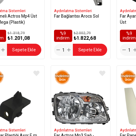
atma Sistemleri
Aydınlatma Sistemleri
Aydınlat
neli Actros Mp4 Üst
Far Bağlantısı Arocs Sol
Far Ayar
Sol - Mega (Plastik)
Üst
₺1.318,79
%9
₺2.002,79
%9
₺1.201,08
₺1.822,68
rim
i̇ndirim
i̇ndirim
Sepete Ekle
Sepete Ekle
atma Sistemleri
Aydınlatma Sistemleri
Aydınlat
ar Plastiği Axor E.m
Far Actros Mp3 Sağ -
Far Pane