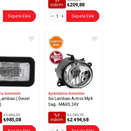
%9
₺209,88
i̇ndirim
Sepete Ekle
Sepete Ekle
ma Sistemleri
Aydınlatma Sistemleri
 Lambası ( Dıesel
Sis Lambası Actros Mp4
)
Sağ - MARS 24V
₺1.082,39
%9
₺2.740,79
₺985,08
₺2.494,68
i̇ndirim