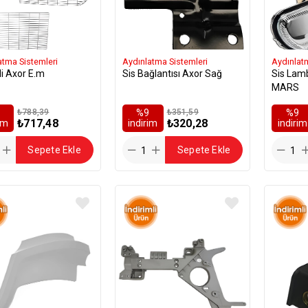
atma Sistemleri
Aydınlatma Sistemleri
Aydınlat
li Axor E.m
Sis Bağlantısı Axor Sağ
Sis Lamb
MARS
₺788,39
%9
₺351,59
%9
₺717,48
₺320,28
rim
i̇ndirim
i̇ndirim
Sepete Ekle
Sepete Ekle