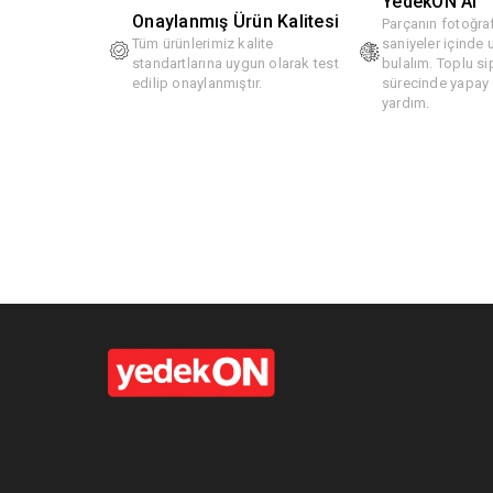
YedekON AI
Onaylanmış Ürün Kalitesi
Parçanın fotoğraf
Tüm ürünlerimiz kalite
saniyeler içinde
standartlarına uygun olarak test
bulalım. Toplu si
edilip onaylanmıştır.
sürecinde yapay z
yardım.