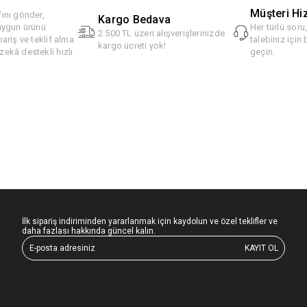
Müşteri Hi
ını gönder,
Kargo Bedava
 uygun ürünü
Her türlü soru
2.500 TL üzeri alışverişlerinizde
pariş ve teklif alma
talebiniz için 
kargo ücreti yok!
ekâ destekli hızlı
geçin.
İlk sipariş indiriminden yararlanmak için kaydolun ve özel teklifler ve
daha fazlası hakkında güncel kalın.
KAYIT OL