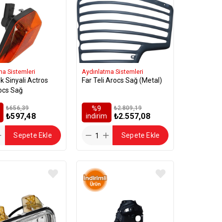
ma Sistemleri
Aydınlatma Sistemleri
 Sinyali Actros
Far Teli Arocs Sağ (Metal)
ocs Sağ
₺656,39
%9
₺2.809,19
₺597,48
₺2.557,08
i̇ndirim
Sepete Ekle
Sepete Ekle