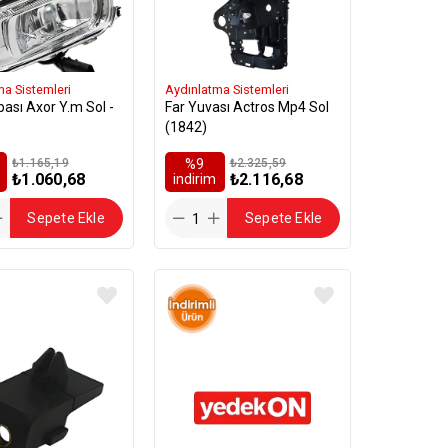
ma Sistemleri
Aydınlatma Sistemleri
ası Axor Y.m Sol -
Far Yuvası Actros Mp4 Sol
(1842)
₺1.165,19
%9
₺2.325,59
₺1.060,68
₺2.116,68
i̇ndirim
Sepete Ekle
Sepete Ekle