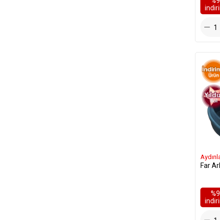
%9
i̇ndi
Sis Çerçevesi
Sis Kapağı
Sis Lamba Braketi
Sis Lamba Çerçevesi
Sis Lamba Kapağı
Sis Lamba Yuvası
Sis Lambası
Sis Teli
Sis Tutucu Plastiği
Soket
Stop Bağlantı Sacı
Aydınl
Stop Lamba Bağlantısı
Far Ar
Stop Lamba Camı
Stop Lamba Koruma
%9
Stop Lambası
i̇ndi
Tavan Lambası