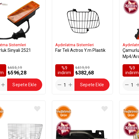
atma Sistemleri
Aydınlatma Sistemleri
Aydınlat
uk Sinyali 2521
Far Teli Actros Y.m Plastik
Çamurluk
Mp4/Ar
₺655,19
%9
₺419,99
%9
₺596,28
₺382,68
rim
i̇ndirim
i̇ndirim
Sepete Ekle
Sepete Ekle