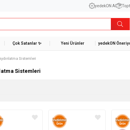
yedekON AI
Topt
Çok Satanlar ✨
Yeni Ürünler
yedekON Öneriyo
Aydınlatma Sistemleri
latma Sistemleri