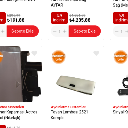
AYFAR
Sağ (Me
₺209,99
%9
₺4.654,79
%9
₺191,88
₺4.235,88
rim
i̇ndirim
i̇ndirim
Sepete Ekle
Sepete Ekle
atma Sistemleri
Aydınlatma Sistemleri
Aydınlat
enar Kapaması Actros
Tavan Lambası 2521
Sinyal K
l (Nikelajlı)
Komple
₺916,79