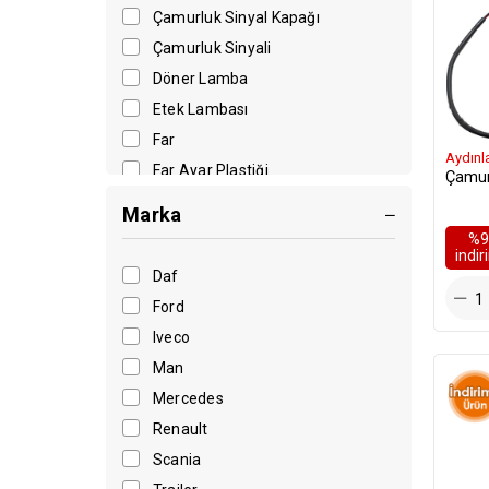
Çamurluk Sinyal Kapağı
Çamurluk Sinyali
Döner Lamba
Etek Lambası
Far
Aydınl
Far Ayar Plastiği
Çamurl
Far Bağlantı Braketi
Marka
Far Bağlantı Demiri
%9
i̇ndi
Far Bağlantı Sacı
Daf
Far Bağlantısı
Ford
Far Bağlatısı
Iveco
Far Bakaliti
Man
Far Braketi
Mercedes
Far Camı
Renault
Far Çerçeve Kapağı
Scania
Far Çerçeve Lastiği