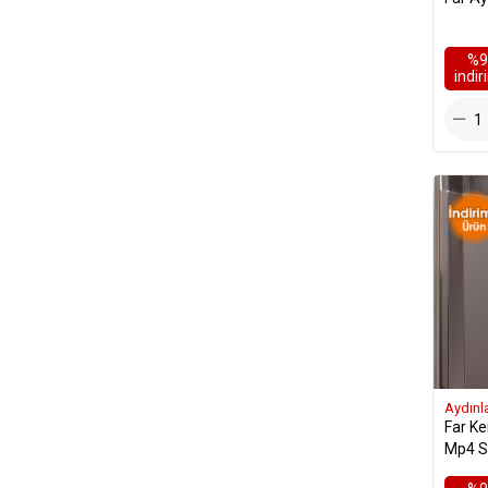
Kontak Anahtarı
Köşe Lambası
%9
i̇ndi
Led Panel
Panjur Park Lambası
Plaka Lambası
Silecek Hortum Rakoru
Silecek Kolu
Silecek Paneli
Silecek Süpürgesi
Sinyal Flaşörü
Sinyal Kolu
Sinyal Lamba Kapağı
Sinyal Lambası
Aydınl
Sinyal Yuvası
Far K
Sis Bağlantı Braketi
Mp4 So
Sis Camı