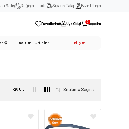
an Satış
Değişim - İade
Sipariş Takip
Bize Ulaşın
0
Favorilerim
0
Üye Girişi
Sepetim
r ⚙️
İndirimli Ürünler
İletişim
729 Ürün