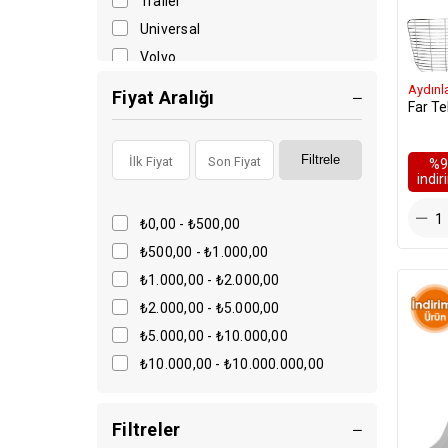
Trailer
Far Çerçevesi
Universal
Far Desteği
Volvo
Far İskeleti
yedekON
Aydınl
Fiyat Aralığı
Far Kenar Kapağı
Far Te
Far Kenar Kapak Sekmanı
Far Kilidi
Filtrele
%9
i̇ndi
Far Koruyucu Bakaliti
Far Koruyucusu
₺0,00 - ₺500,00
Far Lastiği
₺500,00 - ₺1.000,00
Far Menteşesi
₺1.000,00 - ₺2.000,00
Far Paneli
₺2.000,00 - ₺5.000,00
Far Sis Teli
₺5.000,00 - ₺10.000,00
Far Taşıyıcı Braketi
₺10.000,00 - ₺10.000.000,00
Far Taşıyıcısı
Far Tel Tutucu
Filtreler
Far Teli