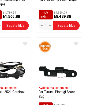
ga)
₺1.719,59
%9
₺9.328,79
₺1.565,88
₺8.489,88
i̇ndirim
Sepete Ekle
Sepete Ekle
ma Sistemleri
Aydınlatma Sistemleri
olu 2521 Carshov
Far Tutucu Plastiği Arocs
Sağ
₺230,39