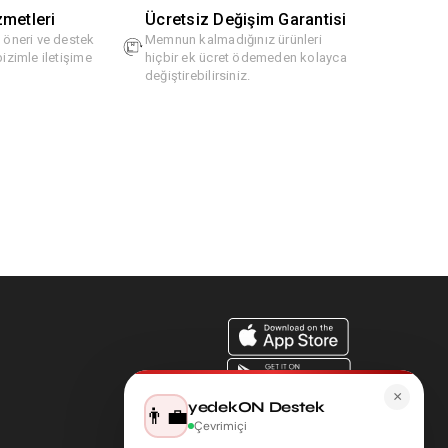
zmetleri
Ücretsiz Değişim Garantisi
, öneri ve destek
Memnun kalmadığınız ürünleri
bizimle iletişime
hiçbir ek ücret ödemeden kolayca
değiştirebilirsiniz.
×
yedekON Destek
👨‍💼
Çevrimiçi