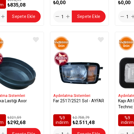
₺0,00
₺0,00
₺835,08
rim
Sepete Ekle
Sepete Ekle
atma Sistemleri
Aydınlatma Sistemleri
Aydınlat
ka Lastiği Axor
Far 2517/2521 Sol - AYFAR
Kapı Alt
Technıc 
₺321,59
%9
₺2.758,79
%9
₺292,68
₺2.511,48
rim
i̇ndirim
i̇ndirim