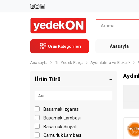
Anasayfa
Ürün Kategorileri
Anasayfa
Tır Yedek Parça
Aydınlatma ve Elektrik
Aydın
Ürün Türü
Basamak Izgarası
Basamak Lambası
Basamak Sinyali
Çamurluk Lambası