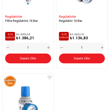
Regülatörler
Regülatörler
Filtre Regülatörü 16 Bar
Regülatör 16 Bar
₺1.540,23
₺1.263,15
%10
%10
₺1.386,21
₺1.136,83
i̇ndirim
i̇ndirim
Sepete Ekle
Sepete Ekle