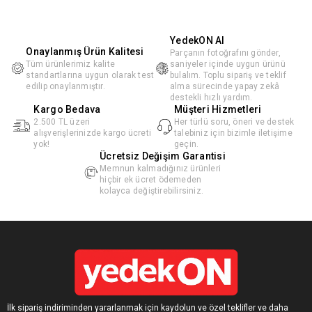
YedekON AI
Onaylanmış Ürün Kalitesi
Parçanın fotoğrafını gönder,
Tüm ürünlerimiz kalite
saniyeler içinde uygun ürünü
standartlarına uygun olarak test
bulalım. Toplu sipariş ve teklif
edilip onaylanmıştır.
alma sürecinde yapay zekâ
destekli hızlı yardım.
Kargo Bedava
Müşteri Hizmetleri
2.500 TL üzeri
Her türlü soru, öneri ve destek
alışverişlerinizde kargo ücreti
talebiniz için bizimle iletişime
yok!
geçin.
Ücretsiz Değişim Garantisi
Memnun kalmadığınız ürünleri
hiçbir ek ücret ödemeden
kolayca değiştirebilirsiniz.
İlk sipariş indiriminden yararlanmak için kaydolun ve özel teklifler ve daha