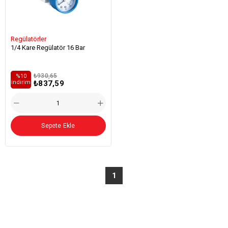
Regülatörler
1/4 Kare Regülatör 16 Bar
₺930,65
%10
₺837,59
i̇ndirim
Sepete Ekle
1