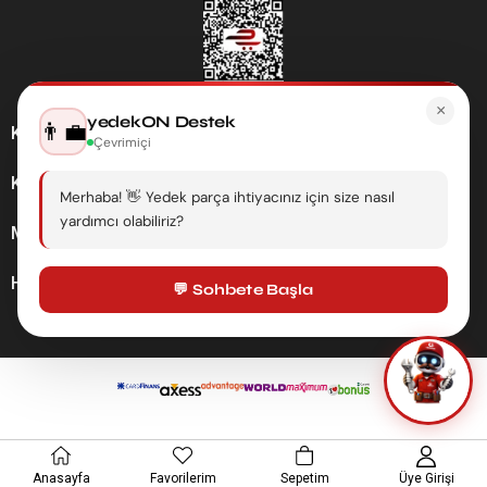
×
yedekON Destek
👨‍💼
Kategoriler
Çevrimiçi
Kurumsal
Merhaba! 👋 Yedek parça ihtiyacınız için size nasıl
yardımcı olabiliriz?
Müşteri Hizmetleri
Hesabım
💬 Sohbete Başla
Anasayfa
Favorilerim
Sepetim
Üye Girişi