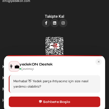
info@yedekon.com
Takipte Kal
×
yedekON Destek
👨‍💼
Kategoriler
Çevrimiçi
Kurumsal
Merhaba! 👋 Yedek parça ihtiyacınız için size nasıl
yardımcı olabiliriz?
Müşteri Hizmetleri
Hesabım
💬 Sohbete Başla