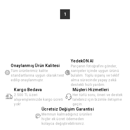
1
YedekON AI
Onaylanmış Ürün Kalitesi
Parçanın fotoğrafını gönder,
Tüm ürünlerimiz kalite
saniyeler içinde uygun ürünü
standartlarına uygun olarak test
bulalım. Toplu sipariş ve teklif
edilip onaylanmıştır.
alma sürecinde yapay zekâ
destekli hızlı yardım.
Kargo Bedava
Müşteri Hizmetleri
2.500 TL üzeri
Her türlü soru, öneri ve destek
alışverişlerinizde kargo ücreti
talebiniz için bizimle iletişime
yok!
geçin.
Ücretsiz Değişim Garantisi
Memnun kalmadığınız ürünleri
hiçbir ek ücret ödemeden
kolayca değiştirebilirsiniz.