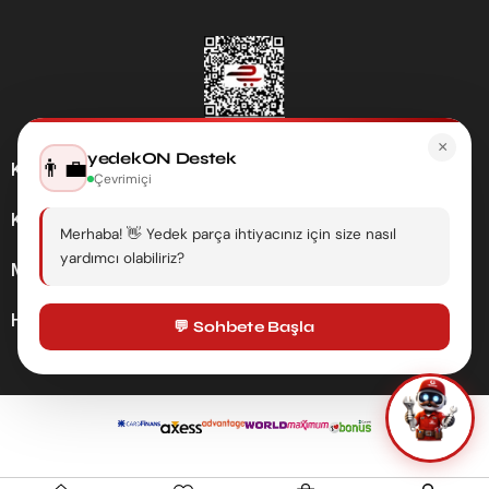
×
yedekON Destek
👨‍💼
Kategoriler
Çevrimiçi
Kurumsal
Merhaba! 👋 Yedek parça ihtiyacınız için size nasıl
yardımcı olabiliriz?
Müşteri Hizmetleri
Hesabım
💬 Sohbete Başla