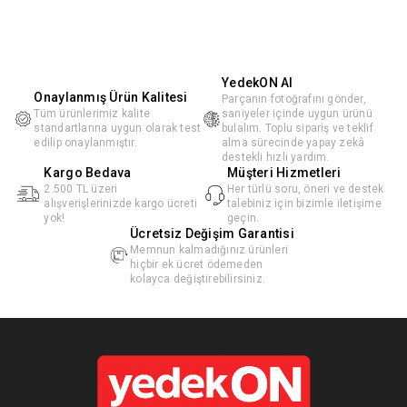
YedekON AI
Onaylanmış Ürün Kalitesi
Parçanın fotoğrafını gönder,
Tüm ürünlerimiz kalite
saniyeler içinde uygun ürünü
standartlarına uygun olarak test
bulalım. Toplu sipariş ve teklif
edilip onaylanmıştır.
alma sürecinde yapay zekâ
destekli hızlı yardım.
Kargo Bedava
Müşteri Hizmetleri
2.500 TL üzeri
Her türlü soru, öneri ve destek
alışverişlerinizde kargo ücreti
talebiniz için bizimle iletişime
yok!
geçin.
Ücretsiz Değişim Garantisi
Memnun kalmadığınız ürünleri
hiçbir ek ücret ödemeden
kolayca değiştirebilirsiniz.