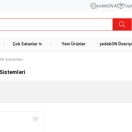
yedekON AI
Topt
Çok Satanlar ✨
Yeni Ürünler
yedekON Öneriyo
let Sistemleri
 Sistemleri