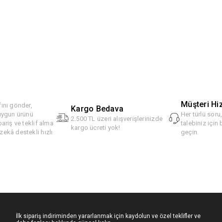
Müşteri Hi
ını gönder,
Kargo Bedava
 uygun ürünü
Her türlü soru
2.500 TL üzeri alışverişlerinizde
pariş ve teklif alma
talebiniz için 
kargo ücreti yok!
ekâ destekli hızlı
geçin.
İlk sipariş indiriminden yararlanmak için kaydolun ve özel teklifler ve