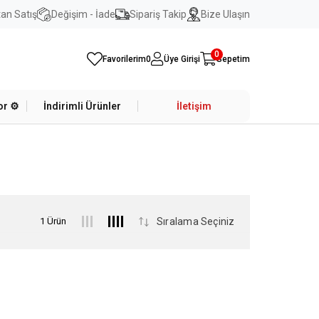
an Satış
Değişim - İade
Sipariş Takip
Bize Ulaşın
0
Favorilerim
0
Üye Girişi
Sepetim
r ⚙️
İndirimli Ürünler
İletişim
1 Ürün