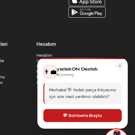
leri
Hesabım
Hesabım
lar
Üyelik Bilgilerim
×
Sepetim
yedekON Destek
👨‍💼
İade Taleplerim
Çevrimiçi
rmu
Favori Ürünlerim
mu
Sipariş Takip
Merhaba! 👋 Yedek parça ihtiyacınız
için size nasıl yardımcı olabiliriz?
💬 Sohbete Başla