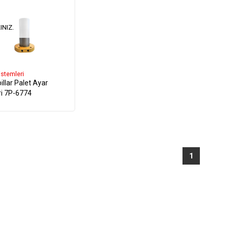
INIZ.
istemleri
illar Palet Ayar
iri 7P-6774
1