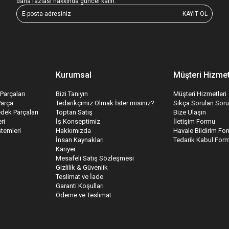
daha fazlası hakkında güncel kalın.
KAYIT OL
Kurumsal
Müşteri Hizmet
Parçaları
Bizi Tanıyın
Müşteri Hizmetleri
Parça
Tedarikçimiz Olmak İster misiniz?
Sıkça Sorulan Soru
edek Parçaları
Toptan Satış
Bize Ulaşın
ri
İş Konseptimiz
İletişim Formu
temleri
Hakkımızda
Havale Bildirim Fo
İnsan Kaynakları
Tedarik Kabul For
Kariyer
Mesafeli Satış Sözleşmesi
Gizlilik & Güvenlik
Teslimat ve İade
Garanti Koşulları
Ödeme ve Teslimat