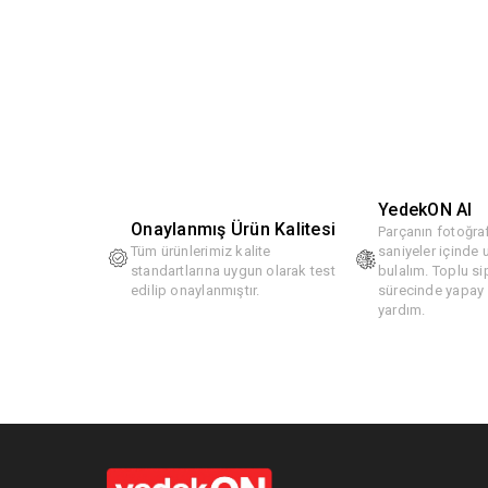
YedekON AI
Onaylanmış Ürün Kalitesi
Parçanın fotoğraf
Tüm ürünlerimiz kalite
saniyeler içinde
standartlarına uygun olarak test
bulalım. Toplu si
edilip onaylanmıştır.
sürecinde yapay z
yardım.