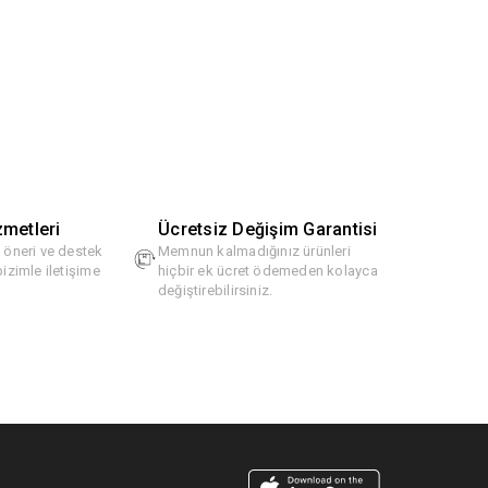
zmetleri
Ücretsiz Değişim Garantisi
, öneri ve destek
Memnun kalmadığınız ürünleri
bizimle iletişime
hiçbir ek ücret ödemeden kolayca
değiştirebilirsiniz.