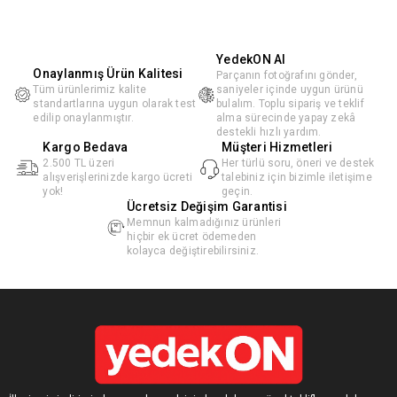
YedekON AI
Onaylanmış Ürün Kalitesi
Parçanın fotoğrafını gönder,
Tüm ürünlerimiz kalite
saniyeler içinde uygun ürünü
standartlarına uygun olarak test
bulalım. Toplu sipariş ve teklif
edilip onaylanmıştır.
alma sürecinde yapay zekâ
destekli hızlı yardım.
Kargo Bedava
Müşteri Hizmetleri
2.500 TL üzeri
Her türlü soru, öneri ve destek
alışverişlerinizde kargo ücreti
talebiniz için bizimle iletişime
yok!
geçin.
Ücretsiz Değişim Garantisi
Memnun kalmadığınız ürünleri
hiçbir ek ücret ödemeden
kolayca değiştirebilirsiniz.