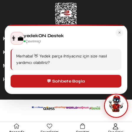
×
yedekON Destek
👨‍💼
Kategoriler
Çevrimiçi
Kurumsal
Merhaba! 👋 Yedek parça ihtiyacınız için size nasıl
yardımcı olabiliriz?
Müşteri Hizmetleri
Hesabım
💬 Sohbete Başla