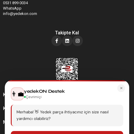
0531 899 0034
WhatsApp
info@yedekon.com
Takipte Kal
×
yedekON Destek
👨‍💼
Kategoriler
Çevrimiçi
Kurumsal
Merhaba! 👋 Yedek parça ihtiyacınız için size nasıl
yardımcı olabiliriz?
Müşteri Hizmetleri