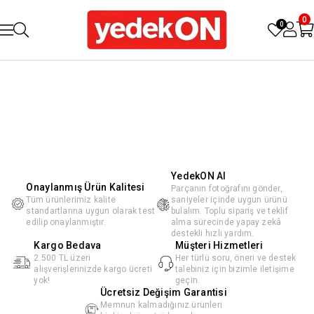
0
0
YedekON AI
Onaylanmış Ürün Kalitesi
Parçanın fotoğrafını gönder,
Tüm ürünlerimiz kalite
saniyeler içinde uygun ürünü
standartlarına uygun olarak test
bulalım. Toplu sipariş ve teklif
edilip onaylanmıştır.
alma sürecinde yapay zekâ
destekli hızlı yardım.
Kargo Bedava
Müşteri Hizmetleri
2.500 TL üzeri
Her türlü soru, öneri ve destek
alışverişlerinizde kargo ücreti
talebiniz için bizimle iletişime
yok!
geçin.
Ücretsiz Değişim Garantisi
Memnun kalmadığınız ürünleri